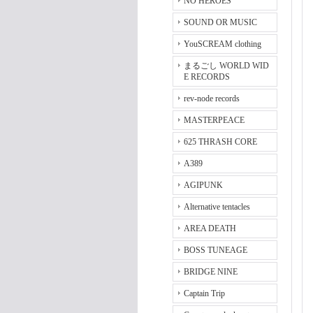
NO HEROES
SOUND OR MUSIC
YouSCREAM clothing
まるごし WORLD WID
E RECORDS
rev-node records
MASTERPEACE
625 THRASH CORE
A389
AGIPUNK
Alternative tentacles
AREA DEATH
BOSS TUNEAGE
BRIDGE NINE
Captain Trip