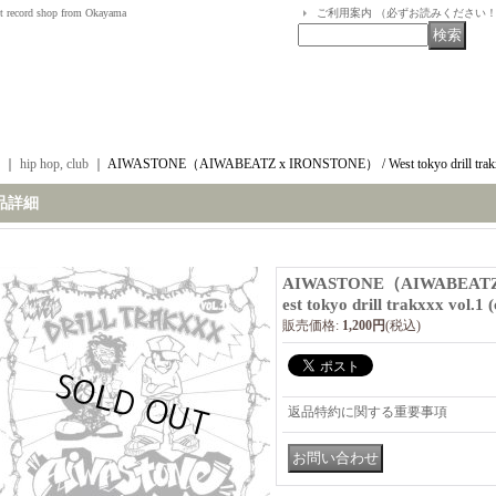
t record shop from Okayama
ご利用案内 （必ずお読みください
｜
hip hop, club
｜
AIWASTONE（AIWABEATZ x IRONSTONE） / West tokyo drill trakxxx 
品詳細
AIWASTONE（AIWABEATZ 
est tokyo drill trakxxx vol.1 (
販売価格
:
1,200円
(税込)
返品特約に関する重要事項