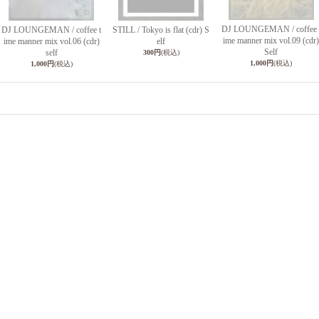
DJ LOUNGEMAN / coffee 
DJ LOUNGEMAN / coffee t
STILL / Tokyo is flat (cdr) S
ime manner mix vol.09 (cdr)
ime manner mix vol.06 (cdr)
elf
Self
self
300円
(税込)
1,000円
(税込)
1,000円
(税込)