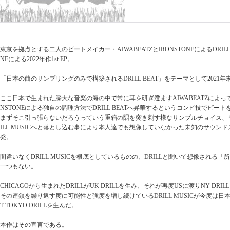
東京を拠点とする二人のビートメイカー・AIWABEATZとIRONSTONEによるDRILL BE
NEによる2022年作1st EP。
「日本の曲のサンプリングのみで構築されるDRILL BEAT」をテーマとして2021
ここ日本で生まれた膨大な音楽の海の中で常に耳を研ぎ澄ますAIWABEATZによっ
NSTONEによる独自の調理方法でDRILL BEATへ昇華するというコンビ技でビー
まずそこ引っ張らないだろうっていう重箱の隅を突き刺す様なサンプルチョイス、
ILL MUSICへと落とし込む事により本人達でも想像していなかった未知のサウン
発。
間違いなくDRILL MUSICを根底としているものの、DRILLと聞いて想像される「所謂
一つもない。
CHICAGOから生まれたDRILLがUK DRILLを生み、それが再度USに渡りNY DRI
その連鎖を繰り返す度に可能性と強度を増し続けているDRILL MUSICが今度は日
T TOKYO DRILLを生んだ。
本作はその宣言である。