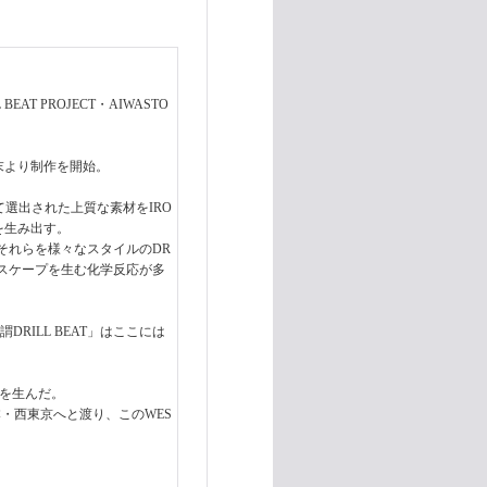
AT PROJECT・AIWASTO
年末より制作を開始。
て選出された上質な素材をIRO
トを生み出す。
それらを様々なスタイルのDR
ドスケープを生む化学反応が多
DRILL BEAT」はここには
LLを生んだ。
本・西東京へと渡り、このWES