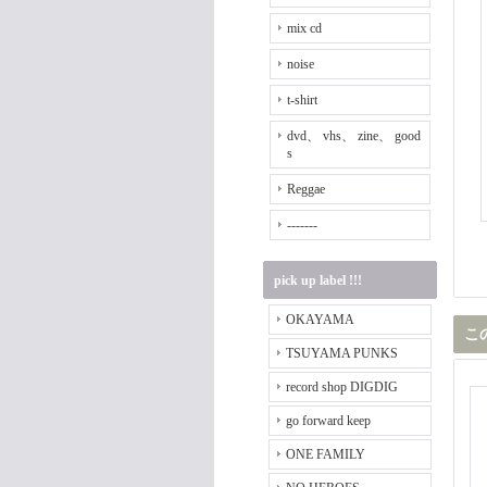
mix cd
noise
t-shirt
dvd、 vhs、 zine、 good
s
Reggae
-------
pick up label !!!
OKAYAMA
こ
TSUYAMA PUNKS
record shop DIGDIG
go forward keep
ONE FAMILY