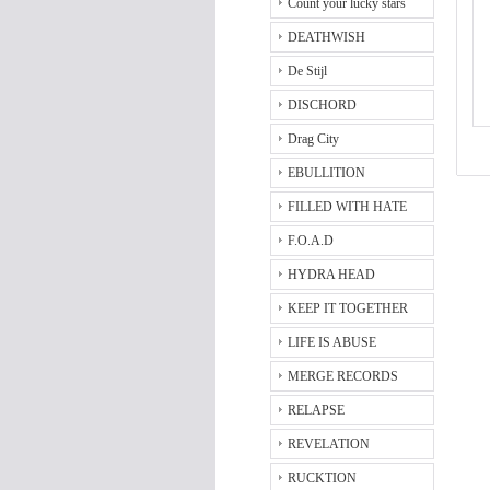
Count your lucky stars
DEATHWISH
De Stijl
DISCHORD
Drag City
EBULLITION
FILLED WITH HATE
F.O.A.D
HYDRA HEAD
KEEP IT TOGETHER
LIFE IS ABUSE
MERGE RECORDS
RELAPSE
REVELATION
RUCKTION