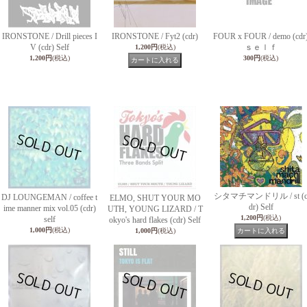
IRONSTONE / Drill pieces I
IRONSTONE / Fyt2 (cdr)
FOUR x FOUR / demo (cdr
V (cdr) Self
ｓｅｌｆ
1,200円
(税込)
1,200円
(税込)
300円
(税込)
シタマチマンドリル / st (
DJ LOUNGEMAN / coffee t
ELMO, SHUT YOUR MO
dr) Self
ime manner mix vol.05 (cdr)
UTH, YOUNG LIZARD / T
1,200円
(税込)
self
okyo's hard flakes (cdr) Self
1,000円
(税込)
1,000円
(税込)