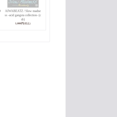
t
AIWABEATZ / Slow madne
ss -acid gangsta collection- (c
dr)
1,000円
(税込)