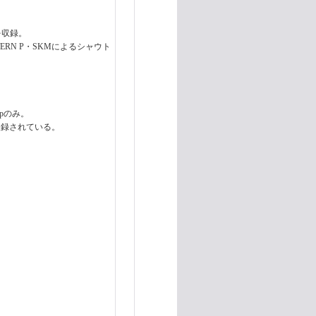
を収録。
EASTERN P・SKMによるシャウト
pのみ。
収録されている。