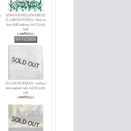
AIWASTONE(AIWABEAT
)
Z x IRONSTONE) / West to
kyo drill trakxxx vol.2 (cdr)
Self
1,200円
(税込)
DJ LOUNGEMAN / coffee t
c
ime manner mix vol.01 (cdr)
self
1,000円
(税込)