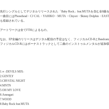
先行シングルとしてデジタルリリースされた「Baby Rock」feat.MUTAを含む全8曲
一曲目にはPhonehead・CJ CAL・YAHIKO・MUTA・Chiyori・$kinny Dolphin・
も収録されている。
アートワークは全てFTHによるもの。
なお、EP全編のリリースはデジタル配信の予定はなく、フィジカルCD-RとBandcam
フィジカルCD-Rにはボーナストラックとして二曲のインストゥルメンタルが追加
1.∞ -DEVILS MIX-
2.GENTLY
3.CRYSTAL NIGHT
4.MNTN
5.OH MY LOVE
6.Ameagari
7.WOOD
8.Baby Rock feat.MUTA