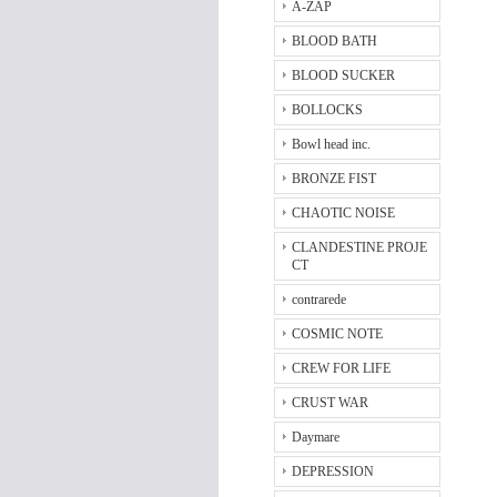
A-ZAP
BLOOD BATH
BLOOD SUCKER
BOLLOCKS
Bowl head inc.
BRONZE FIST
CHAOTIC NOISE
CLANDESTINE PROJE
CT
contrarede
COSMIC NOTE
CREW FOR LIFE
CRUST WAR
Daymare
DEPRESSION