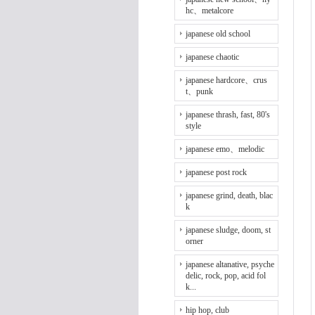
hc、metalcore
japanese old school
japanese chaotic
japanese hardcore、crus
t、punk
japanese thrash, fast, 80's
style
japanese emo、melodic
japanese post rock
japanese grind, death, blac
k
japanese sludge, doom, st
orner
japanese altanative, psyche
delic, rock, pop, acid fol
k...
hip hop, club