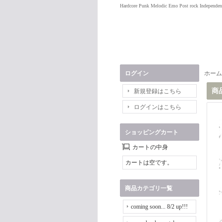
Hardcore Punk Melodic Emo Post rock Independen
ログイン
ホーム
商
新規登録はこちら
ログインはこちら
ショッピングカート
カートの中身
カートは空です。
商品カテゴリ一覧
coming soon... 8/2 up!!!