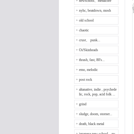
newschool、metalcore
nyhc, beatdown, mosh
old school
chaotic
crust、 punk...
Oi/Skinheads
thrash, fast, 80's...
emo, melodic
post rock
altanative, indie , psychede
lic, rock, pop, acid folk ...
grind
sludge, doom, storner...
death, black metal
japanese new school、ny