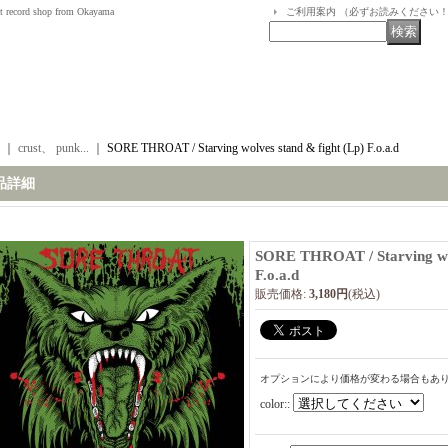
t record shop from Okayama
ご利用案内 （必ずお読みください
｜
crust、 punk...
｜
SORE THROAT / Starving wolves stand & fight (Lp) F.o.a.d
品詳細
SORE THROAT / Starving wol
F.o.a.d
販売価格
:
3,180円
(税込)
オプションにより価格が変わる場合もあ
color:
: