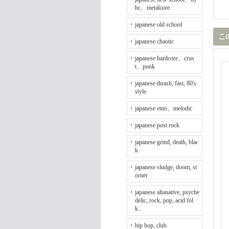
hc、metalcore
japanese old school
こ
japanese chaotic
japanese hardcore、crus
t、punk
japanese thrash, fast, 80's
style
japanese emo、melodic
japanese post rock
japanese grind, death, blac
k
japanese sludge, doom, st
orner
japanese altanative, psyche
delic, rock, pop, acid fol
k...
hip hop, club