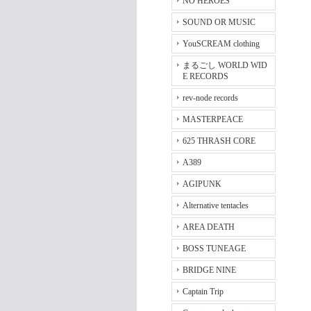
NO HEROES
SOUND OR MUSIC
YouSCREAM clothing
まるごし WORLD WID
E RECORDS
rev-node records
MASTERPEACE
625 THRASH CORE
A389
AGIPUNK
Alternative tentacles
AREA DEATH
BOSS TUNEAGE
BRIDGE NINE
Captain Trip