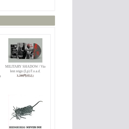
MILITARY SHADOW / Vio
lent reign (Lp) F.o.a.d.
h
3,280円
(税込)