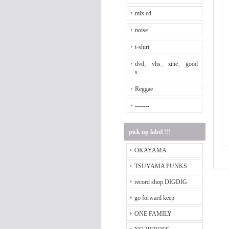
mix cd
noise
t-shirt
dvd、 vhs、 zine、 good
s
Reggae
-------
pick up label !!!
OKAYAMA
TSUYAMA PUNKS
record shop DIGDIG
go forward keep
ONE FAMILY