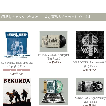
の商品をチェックした人は、こんな商品もチェックしています
FATAL VISION / Zeitgeist
(Lp) F.o.a.d
WARDOGS / It's time to fig
RUPTURE / Baser apes year
2,880円
(税込)
t! (Lp) F.o.a.d.
s (Lp) (Lp) F.o.a.d
2,380円
(税込)
4,780円
(税込)
ASBESTOS / Agonized cry
(2Lp) F.o.a.d
4,890円
(税込)