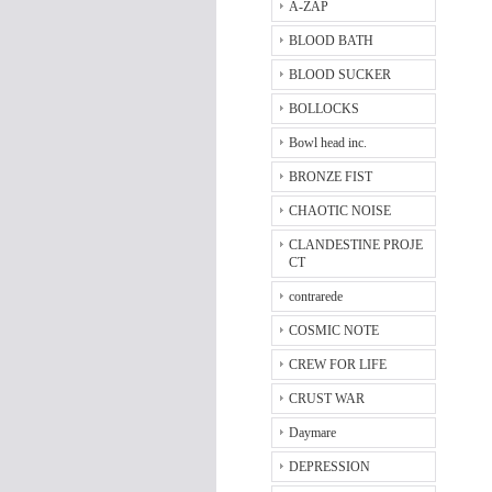
A-ZAP
BLOOD BATH
BLOOD SUCKER
BOLLOCKS
Bowl head inc.
BRONZE FIST
CHAOTIC NOISE
CLANDESTINE PROJE
CT
contrarede
COSMIC NOTE
CREW FOR LIFE
CRUST WAR
Daymare
DEPRESSION