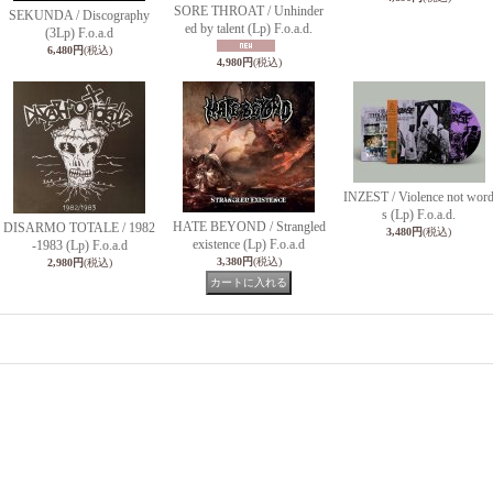
SORE THROAT / Unhinder
SEKUNDA / Discography
ed by talent (Lp) F.o.a.d.
(3Lp) F.o.a.d
6,480円
(税込)
4,980円
(税込)
INZEST / Violence not wor
s (Lp) F.o.a.d.
HATE BEYOND / Strangled
DISARMO TOTALE / 1982
3,480円
(税込)
existence (Lp) F.o.a.d
-1983 (Lp) F.o.a.d
3,380円
(税込)
2,980円
(税込)