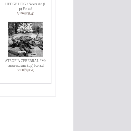
HEDGE HOG / Never die (L
p) F.o.a.d
3,180円
(税込)
d
ATROFIA CEREBRAL / Ma
tanza extrema (Lp) F.o.a.d
3,180円
(税込)