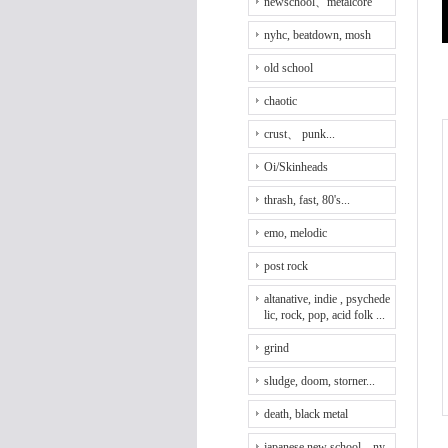
newschool、metalcore
nyhc, beatdown, mosh
old school
chaotic
crust、 punk...
Oi/Skinheads
thrash, fast, 80's...
emo, melodic
post rock
altanative, indie , psychede
lic, rock, pop, acid folk ...
grind
sludge, doom, storner...
death, black metal
japanese new school、ny