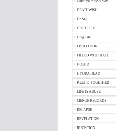
Count your lucky stars
DEATHWISH
De Stijl
DISCHORD
Drag City
EBULLITION
FILLED WITH HATE
F.O.A.D
HYDRA HEAD
KEEP IT TOGETHER
LIFE IS ABUSE
MERGE RECORDS
RELAPSE
REVELATION
RUCKTION