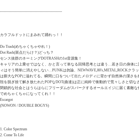
--------------------------------------------------
カラフルドットにまみれて踊れっ！！
Do Trash(めちゃくちゃやれ！)
Dot Rash(斑点だらけ？)どっち？
センス抜群のネーミングDOTRASHの1st音源集！
キャリアの上乗せではなく、かと言って単なる回帰思考とは違う…若き日の身体に
ィはそう簡単に消えやしない…PUNKは勿論、NEWWAVE,80's,METAL,ROCKクラ
は膨大なPOPに溢れてる。瞬間に口をついて出たメロディに背かず自然体の潔さを
殻を脱ぎ捨て解き放たれたPOPなDOT(曲達)は正に純粋で衝動的で荒々しさと切
閉鎖的な社会とはうらはらにフリーダムがスパークするオールエイジに届く素敵な作
でめちゃくちゃになってくれ！！
Escargot
(NOWON / DOUBLE BOGYS)
1. Color Spectrum
2. Come To Life