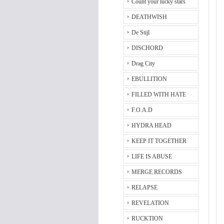
Count your lucky stars
DEATHWISH
De Stijl
DISCHORD
Drag City
EBULLITION
FILLED WITH HATE
F.O.A.D
HYDRA HEAD
KEEP IT TOGETHER
LIFE IS ABUSE
MERGE RECORDS
RELAPSE
REVELATION
RUCKTION