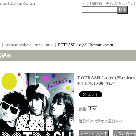
t record shop from Okayama
ご利用案内 （必ずお読みください
｜
japanese hardcore、crust、punk
｜
DOTRASH / st (cd) Hardcore kitchen
品詳細
DOTRASH / st (cd) Hardcore
販売価格
:
1,760円
(税込)
数量
:
返品特約に関する重要事項
｜