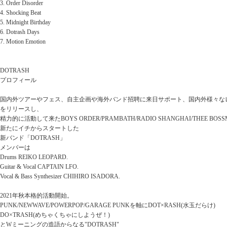
3. Order Disorder
4. Shocking Beat
5. Midnight Birthday
6. Dotrash Days
7. Motion Emotion
DOTRASH
プロフィール
国内外ツアーやフェス、自主企画や海外バンド招聘に来日サポート、国内外様々なレ
をリリースし、
精力的に活動して来たBOYS ORDER/PRAMBATH/RADIO SHANGHAI/THEE 
新たにイチからスタートした
新バンド「DOTRASH」
メンバーは
Drums REIKO LEOPARD.
Guitar & Vocal CAPTAIN LFO.
Vocal & Bass Synthesizer CHIHIRO ISADORA.
2021年秋本格的活動開始。
PUNK/NEWWAVE/POWERPOP/GARAGE PUNKを軸にDOT×RASH(水玉だらけ)
DO×TRASH(めちゃくちゃにしようぜ！)
とWミーニングの造語からなる"DOTRASH"