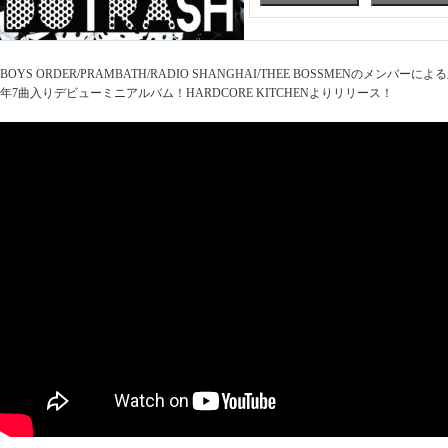
BOYS ORDER/PRAMBATH/RADIO SHANGHAI/THEE BOSSMENのメンバーに
年7曲入りデビューミニアルバム！HARDCORE KITCHENよりリリース！