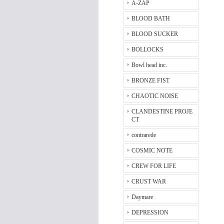
A-ZAP
BLOOD BATH
BLOOD SUCKER
BOLLOCKS
Bowl head inc.
BRONZE FIST
CHAOTIC NOISE
CLANDESTINE PROJE
CT
contrarede
COSMIC NOTE
CREW FOR LIFE
CRUST WAR
Daymare
DEPRESSION