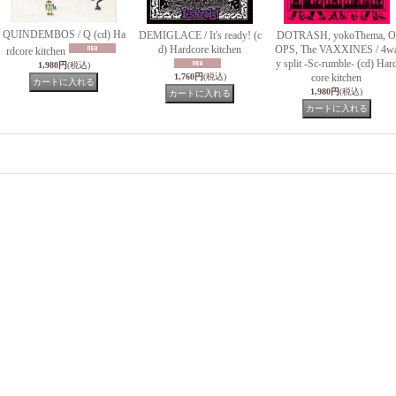
QUINDEMBOS / Q (cd) Ha
DEMIGLACE / It's ready! (c
DOTRASH, yokoThema, O
d) Hardcore kitchen
OPS, The VAXXINES / 4w
rdcore kitchen
y split -Sc-rumble- (cd) Har
1,980円
(税込)
1,760円
(税込)
core kitchen
1,980円
(税込)