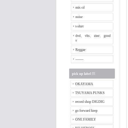
mix cd
noise
t-shirt
dvd、 vhs、 zine、 good
s
Reggae
-------
pick up label !!!
OKAYAMA
TSUYAMA PUNKS
record shop DIGDIG
go forward keep
ONE FAMILY