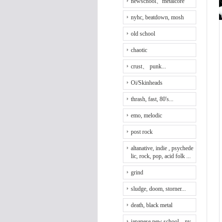
newschool、metalcore
nyhc, beatdown, mosh
old school
chaotic
crust、 punk...
Oi/Skinheads
thrash, fast, 80's...
emo, melodic
post rock
altanative, indie , psychede
lic, rock, pop, acid folk ...
grind
sludge, doom, storner...
death, black metal
japanese new school、ny