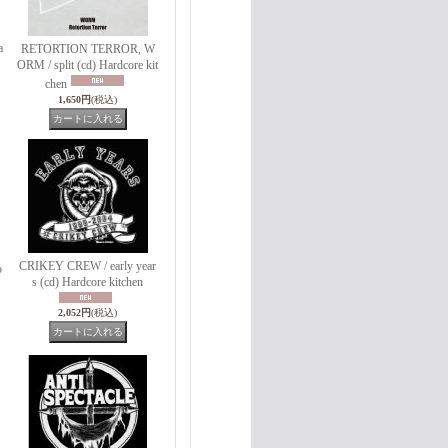
a
RETORTION TERROR, W
ORM / split (cd) Hardcore kit
chen
1,650円
(税込)
CRIKEY CREW / early year
o
s (cd) Hardcore kitchen
2,052円
(税込)