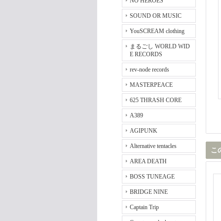
NO HEROES
SOUND OR MUSIC
YouSCREAM clothing
まるごし WORLD WID
E RECORDS
rev-node records
MASTERPEACE
625 THRASH CORE
A389
AGIPUNK
Alternative tentacles
こ
AREA DEATH
BOSS TUNEAGE
BRIDGE NINE
Captain Trip