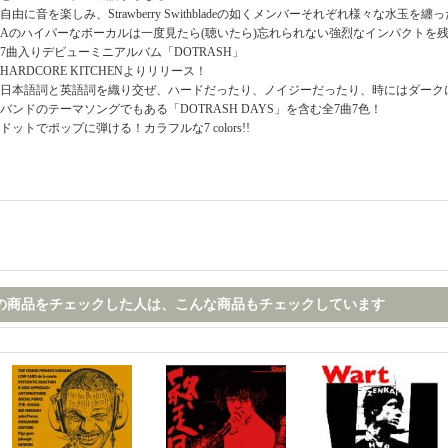
自由に音を楽しみ、Strawberry Swithbladeの如くメンバーそれぞれ様々な水玉を纏った
Aのハイパーなボーカルは一度見たら(聴いたら)忘れられない強烈なインパクトを
7曲入りデビューミニアルバム「DOTRASH」
HARDCORE KITCHENよりリリース！
日本語詞と英語詞を織り交ぜ、ハードだったり、ノイジーだったり、時にはダーク
バンドのテーマソングでもある「DOTRASH DAYS」を含む全7曲7色！
ドットでポップに弾ける！カラフルな7 colors!!
の商品をチェックした人は、こんな商品もチェックしています