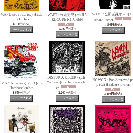
WART / 全開必死華 (cd) H
V.A / Disco sucks (cd) Hardc
WART / 終走男児 (cd) HA
ore kitchen
RDCORE KITCHEN
rdcore kitchen
1,100円
(税込)
1,100円
(税込)
1,980円
(税込)
DISTURD, ULCER / split -
NOWON / Pop destroyed p
Warfare- (cd) Hardcore kitch
V.A / Discocharge 2023 (cd)
p (cd) Hardcore kitchen
Hardcore kitchen
en
1,650円
(税込)
2,200円
(税込)
2,200円
(税込)