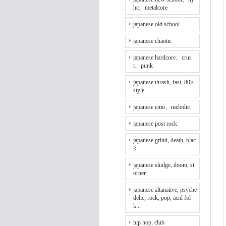
hc、metalcore
japanese old school
japanese chaotic
japanese hardcore、crus
t、punk
japanese thrash, fast, 80's
style
japanese emo、melodic
japanese post rock
japanese grind, death, blac
k
japanese sludge, doom, st
orner
japanese altanative, psyche
delic, rock, pop, acid fol
k...
hip hop, club