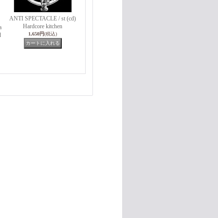
ANTI SPECTACLE / st (cd)
Hardcore kitchen
a
1,650円
(税込)
d