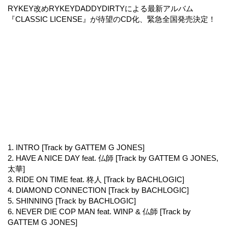
RYKEY改めRYKEYDADDYDIRTYによる最新アルバム
『CLASSIC LICENSE』が待望のCD化、緊急全国発売決定！
1. INTRO [Track by GATTEM G JONES]
2. HAVE A NICE DAY feat. 仏師 [Track by GATTEM G JONES,
太華]
3. RIDE ON TIME feat. 柊人 [Track by BACHLOGIC]
4. DIAMOND CONNECTION [Track by BACHLOGIC]
5. SHINNING [Track by BACHLOGIC]
6. NEVER DIE COP MAN feat. WINP & 仏師 [Track by
GATTEM G JONES]