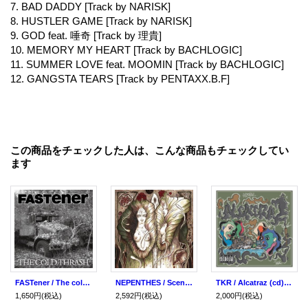
7. BAD DADDY [Track by NARISK]
8. HUSTLER GAME [Track by NARISK]
9. GOD feat. 唾奇 [Track by 理貴]
10. MEMORY MY HEART [Track by BACHLOGIC]
11. SUMMER LOVE feat. MOOMIN [Track by BACHLOGIC]
12. GANGSTA TEARS [Track by PENTAXX.B.F]
この商品をチェックした人は、こんな商品もチェックしてい
ます
FASTener / The cold thrash (7ep+cd)(cd) Crew for life
NEPENTHES / Scent (cd) Daymare
TKR / Alcatraz (cd) Self
1,650円
(税込)
2,592円
(税込)
2,000円
(税込)