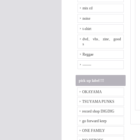
mix cd
noise
t-shirt
dvd、 vhs、 zine、 good
s
Reggae
-------
pick up label !!!
OKAYAMA
TSUYAMA PUNKS
record shop DIGDIG
go forward keep
ONE FAMILY