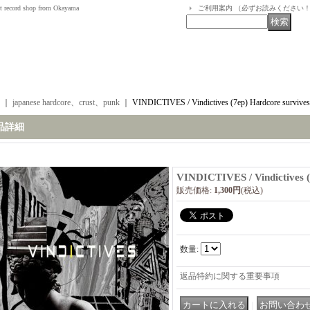
t record shop from Okayama
ご利用案内 （必ずお読みください
｜
japanese hardcore、crust、punk
｜
VINDICTIVES / Vindictives (7ep) Hardcore survives
品詳細
VINDICTIVES / Vindictives (
販売価格
:
1,300円
(税込)
数量
:
返品特約に関する重要事項
｜