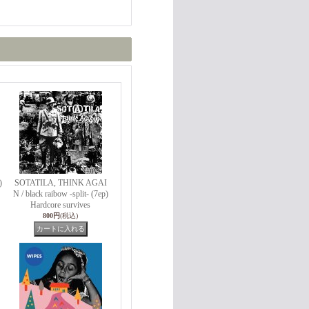
)
SOTATILA, THINK AGAI
N / black raibow -split- (7ep)
Hardcore survives
800円
(税込)