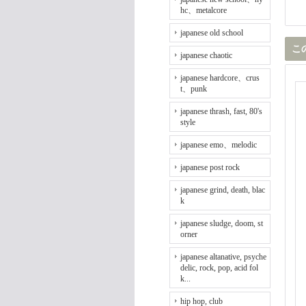
hc、metalcore
japanese old school
こ
japanese chaotic
japanese hardcore、crus
t、punk
japanese thrash, fast, 80's
style
japanese emo、melodic
japanese post rock
japanese grind, death, blac
k
japanese sludge, doom, st
orner
japanese altanative, psyche
delic, rock, pop, acid fol
k...
hip hop, club