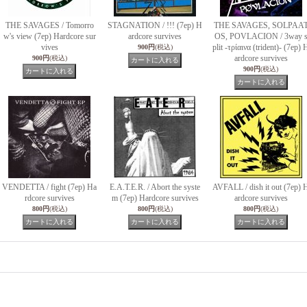
THE SAVAGES / Tomorro
STAGNATION / !!! (7ep) H
THE SAVAGES, SOLPAA
w's view (7ep) Hardcore sur
ardcore survives
OS, POVLACION / 3way 
vives
plit -τρίαινα (trident)- (7ep) 
900円
(税込)
ardcore survives
900円
(税込)
900円
(税込)
VENDETTA / fight (7ep) Ha
E.A.T.E.R. / Abort the syste
AVFALL / dish it out (7ep) 
rdcore survives
m (7ep) Hardcore survives
ardcore survives
800円
(税込)
800円
(税込)
800円
(税込)