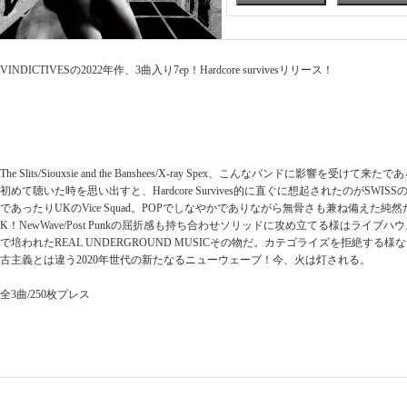
VINDICTIVESの2022年作、3曲入り7ep！Hardcore survivesリリース！
The Slits/Siouxsie and the Banshees/X-ray Spex、こんなバンドに影響を
初めて聴いた時を思い出すと、Hardcore Survives的に直ぐに想起されたのがSWISSの80
であったりUKのVice Squad。POPでしなやかでありながら無骨さも兼ね備えた純然たる10
K！NewWave/Post Punkの屈折感も持ち合わせソリッドに攻め立てる様はライ
で培われたREAL UNDERGROUND MUSICその物だ。カテゴライズを拒絶する
古主義とは違う2020年世代の新たなるニューウェーブ！今、火は灯される。
全3曲/250枚プレス