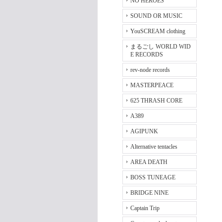
NO HEROES
SOUND OR MUSIC
YouSCREAM clothing
まるごし WORLD WID
E RECORDS
rev-node records
MASTERPEACE
625 THRASH CORE
A389
AGIPUNK
Alternative tentacles
AREA DEATH
BOSS TUNEAGE
BRIDGE NINE
Captain Trip