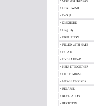
Count your lucky stars
DEATHWISH
De Stijl
DISCHORD
Drag City
EBULLITION
FILLED WITH HATE
F.O.A.D
HYDRA HEAD
KEEP IT TOGETHER
LIFE IS ABUSE
MERGE RECORDS
RELAPSE
REVELATION
RUCKTION