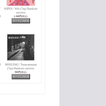
T
WIPES / Wfo (7ep) Hardcore
s
survives
H
1,300円
(税込)
H
MISILISKI / Torawarenomi
(7ep) Hardcore survives
900円
(税込)