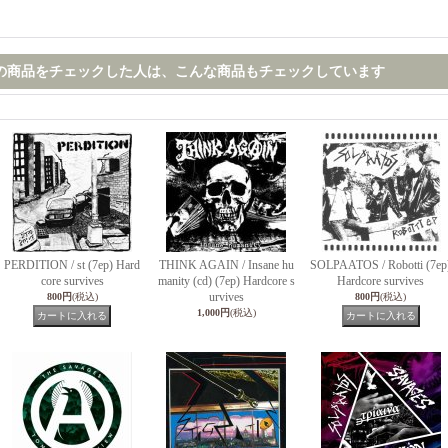
の商品をチェックした人は、こんな商品もチェックしています
PERDITION / st (7ep) Hard
THINK AGAIN / Insane hu
SOLPAATOS / Robotti (7ep
core survives
manity (cd) (7ep) Hardcore s
Hardcore survives
urvives
800円
(税込)
800円
(税込)
1,000円
(税込)