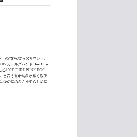
受けて来たであろう彼女ら/彼らのサウンド。
's ガールズバンドChin-Chin
0% PURE PUNK ROC
ブハウスと言う有象無象が蠢く場所
様な音楽の懐の深さを知らしめ懐