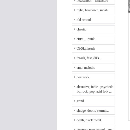
newschool、metalcore
nyhc, beatdown, mosh
old school
chaotic
crust、 punk...
Oi/Skinheads
thrash, fast, 80's...
emo, melodic
post rock
altanative, indie , psychede
lic, rock, pop, acid folk ...
grind
sludge, doom, storner...
death, black metal
japanese new school、ny