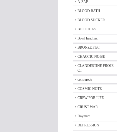
A-ZAP
BLOOD BATH
BLOOD SUCKER
BOLLOCKS
Bowl head inc.
BRONZE FIST
CHAOTIC NOISE
CLANDESTINE PROJE
CT
contrarede
COSMIC NOTE
CREW FOR LIFE
CRUST WAR
Daymare
DEPRESSION