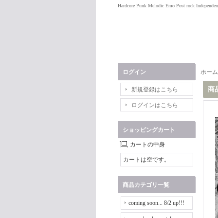
Hardcore Punk Melodic Emo Post rock Independen
ログイン
ホーム
商
新規登録はこちら
ログインはこちら
ショッピングカート
カートの中身
カートは空です。
商品カテゴリ一覧
coming soon... 8/2 up!!!