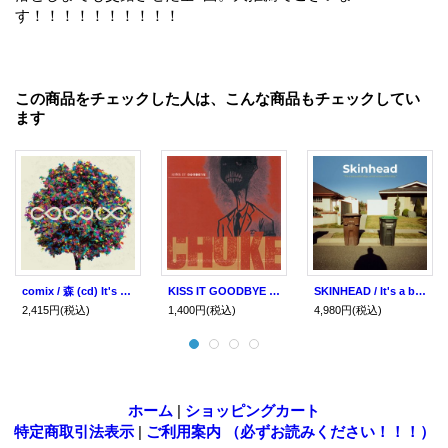
す！！！！！！！！！！
この商品をチェックした人は、こんな商品もチェックしてい
ます
comix / 森 (cd) It's a fact
KISS IT GOODBYE / choke (cd) Revelation
SKINHEAD / It's a beautiful day, what a beautiful day (cd)(Lp) Closed casket activities
2,415円
(税込)
1,400円
(税込)
4,980円
(税込)
ホーム
|
ショッピングカート
特定商取引法表示
|
ご利用案内 （必ずお読みください！！！）