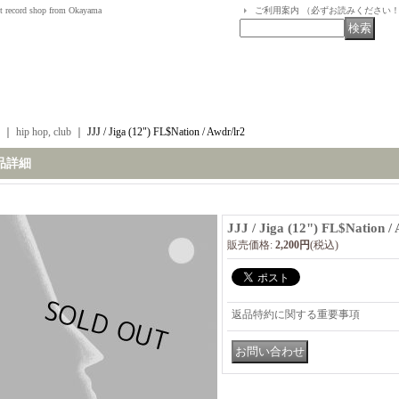
t record shop from Okayama
ご利用案内 （必ずお読みください
｜
hip hop, club
｜
JJJ / Jiga (12") FL$Nation / Awdr/lr2
品詳細
JJJ / Jiga (12") FL$Nation /
販売価格
:
2,200円
(税込)
返品特約に関する重要事項