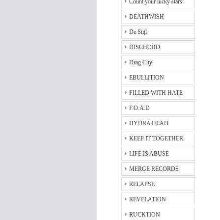
Count your lucky stars
DEATHWISH
De Stijl
DISCHORD
Drag City
EBULLITION
FILLED WITH HATE
F.O.A.D
HYDRA HEAD
KEEP IT TOGETHER
LIFE IS ABUSE
MERGE RECORDS
RELAPSE
REVELATION
RUCKTION