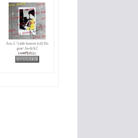
Aru-2 / Little heaven (cd) Do
gear/ Awdr/lr2
2,640円
(税込)