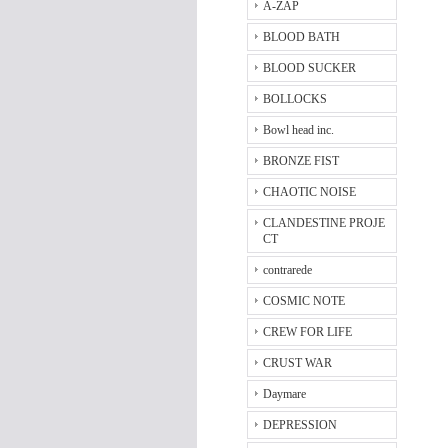
A-ZAP
BLOOD BATH
BLOOD SUCKER
BOLLOCKS
Bowl head inc.
BRONZE FIST
CHAOTIC NOISE
CLANDESTINE PROJE
CT
contrarede
COSMIC NOTE
CREW FOR LIFE
CRUST WAR
Daymare
DEPRESSION