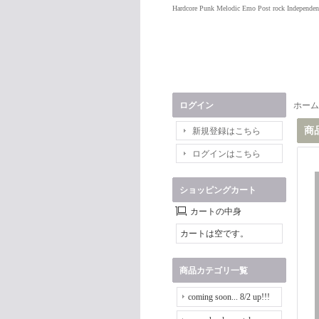
Hardcore Punk Melodic Emo Post rock Independen
ログイン
ホーム
商
新規登録はこちら
ログインはこちら
ショッピングカート
カートの中身
カートは空です。
商品カテゴリ一覧
coming soon... 8/2 up!!!