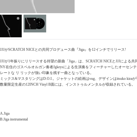
JJJがSCRATCH NICEとの共同プロデュース曲『Jiga』を12インチでリリース!
JJJが1年振りにリリースする待望の新曲「Jiga」は、SCRATCH NICEとJJJによ
NY在住のゴスペルオルガン奏者Jgkeysによる生演奏をフィーチャーしたオーセン
レートな リ リックが強い印象を残す一曲となっている。
ミックス&マスタリングはD.O.I.。ジャケットの絵画はvug、デザインはitsuko kira
数量限定生産の12INCH Vinyl B面には、インストゥルメンタルが収録されている。
A.Jiga
B.Jiga instrumental