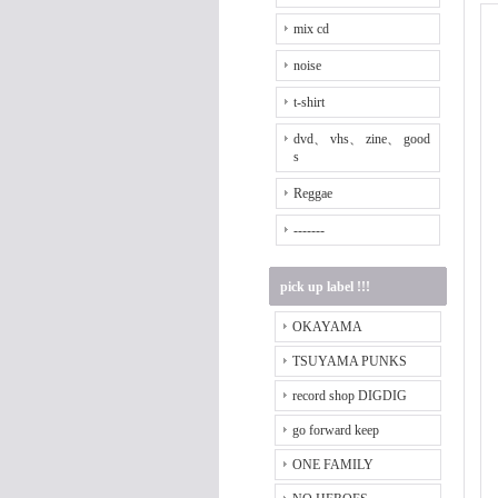
mix cd
noise
t-shirt
dvd、 vhs、 zine、 good
s
Reggae
-------
pick up label !!!
OKAYAMA
TSUYAMA PUNKS
record shop DIGDIG
go forward keep
ONE FAMILY