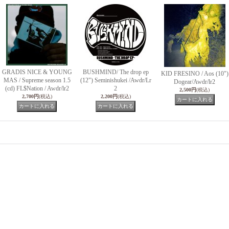
GRADIS NICE & YOUNG
BUSHMIND/ The drop ep
KID FRESINO / Aos (10")
MAS / Supreme season 1.5
(12") Seminishukei /Awdr/Lr
Dogear/Awdr/lr2
(cd) FL$Nation / Awdr/lr2
2
2,500円
(税込)
2,700円
(税込)
2,200円
(税込)