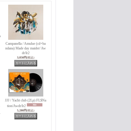
s
Campanella / Amulue (cd+ba
ndana) Made day maider/ Aw
dr/lr2
3,850円
(税込)
JJJ / Yacht club (2Lp) FL$Na
tion/Awdr/lr2
5,280円
(税込)
.