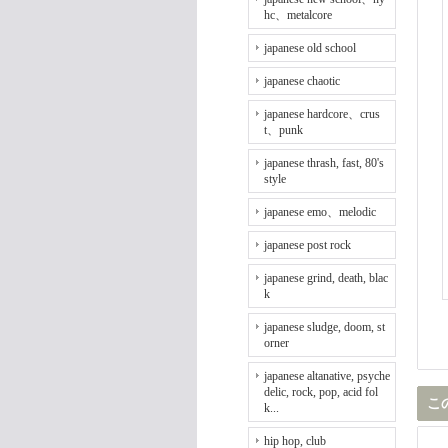
hc、metalcore
japanese old school
japanese chaotic
japanese hardcore、crus
t、punk
japanese thrash, fast, 80's
style
japanese emo、melodic
japanese post rock
japanese grind, death, blac
k
japanese sludge, doom, st
orner
japanese altanative, psyche
delic, rock, pop, acid fol
こ
k...
hip hop, club