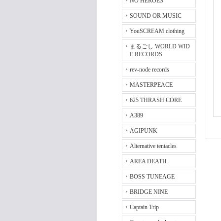
NO HEROES
SOUND OR MUSIC
YouSCREAM clothing
まるごし WORLD WID
E RECORDS
rev-node records
MASTERPEACE
625 THRASH CORE
A389
AGIPUNK
Alternative tentacles
AREA DEATH
BOSS TUNEAGE
BRIDGE NINE
Captain Trip