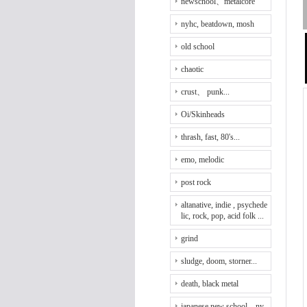
newschool、metalcore
nyhc, beatdown, mosh
old school
chaotic
crust、 punk...
Oi/Skinheads
thrash, fast, 80's...
emo, melodic
post rock
altanative, indie , psychede
lic, rock, pop, acid folk ...
grind
sludge, doom, storner...
death, black metal
japanese new school、ny