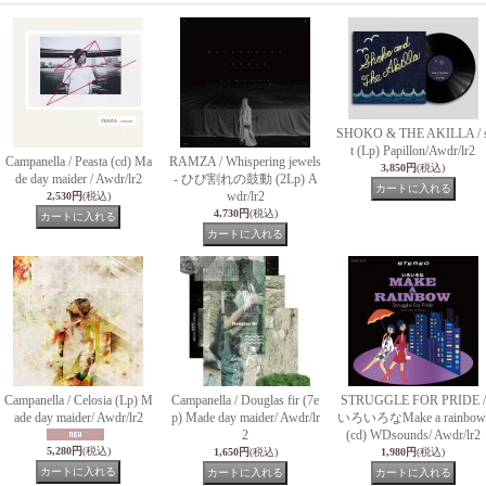
SHOKO & THE AKILLA / 
t (Lp) Papillon/Awdr/lr2
Campanella / Peasta (cd) Ma
RAMZA / Whispering jewels
3,850円
(税込)
de day maider / Awdr/lr2
- ひび割れの鼓動 (2Lp) A
wdr/lr2
2,530円
(税込)
4,730円
(税込)
Campanella / Celosia (Lp) M
Campanella / Douglas fir (7e
STRUGGLE FOR PRIDE /
ade day maider/ Awdr/lr2
p) Made day maider/ Awdr/lr
いろいろなMake a rainbow
2
(cd) WDsounds/ Awdr/lr2
5,280円
(税込)
1,650円
(税込)
1,980円
(税込)