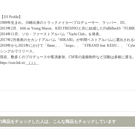
【JJJ Profile】
1989年生まれ。川崎出身のトラックメイカー/プロデューサー、ラッパー、DJ。
2013年2月、febb as Young Mason、KID FRESINOと共に結成したFla$hBackS『F
2014年11月、ソロ・ファーストアルバム『Yacht Club』を発表。
2017年2月発表のセカンドアルバム『HIKARI』が年間ベストアルバムに選出さ
2019年から2021年にかけて「flame」、「loops」、「STRAND feat. KEIJU」、「Cyberpu
シングルでリリース。
現在、数多くのプロデュースや客演参加、CM等の楽曲制作など活動は多岐に渡る
https://ssm.lnk.to/__j_j_j__
の商品をチェックした人は、こんな商品もチェックしています