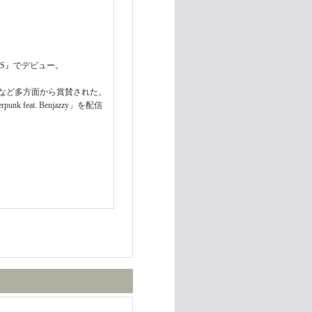
L$8KS』でデビュー。
れるなど多方面から賞賛された。
nk feat. Benjazzy」を配信
。