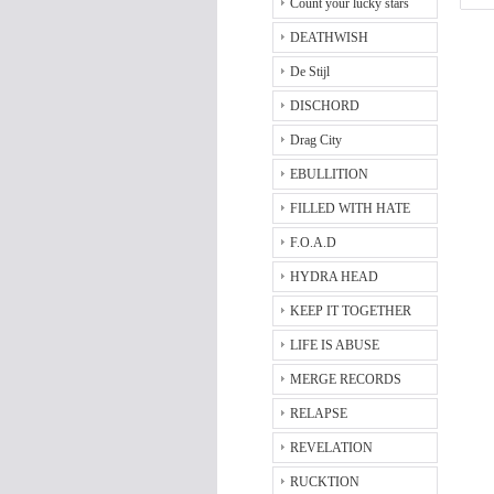
Count your lucky stars
DEATHWISH
De Stijl
DISCHORD
Drag City
EBULLITION
FILLED WITH HATE
F.O.A.D
HYDRA HEAD
KEEP IT TOGETHER
LIFE IS ABUSE
MERGE RECORDS
RELAPSE
REVELATION
RUCKTION