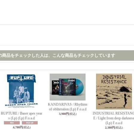
の商品をチェックした人は、こんな商品もチェックしています
KANDARIVAS / Rhythms
of obliteration (Lp) F.o.a.d
RUPTURE / Baser apes year
INDUSTRIAL RESISTAN
3,980円
(税込)
s (Lp) (Lp) F.o.a.d
E / Light from deep darknes
(Lp) F.o.a.d
4,780円
(税込)
2,380円
(税込)