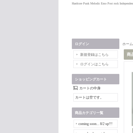
Hardcore Punk Melodic Emo Post rock Independen
ログイン
ホーム
商
新規登録はこちら
ログインはこちら
ショッピングカート
カートの中身
カートは空です。
商品カテゴリ一覧
coming soon... 8/2 up!!!