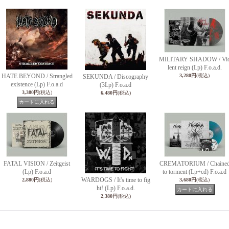
MILITARY SHADOW / Vi
lent reign (Lp) F.o.a.d.
HATE BEYOND / Strangled
3,280円
(税込)
SEKUNDA / Discography
existence (Lp) F.o.a.d
(3Lp) F.o.a.d
3,380円
(税込)
6,480円
(税込)
FATAL VISION / Zeitgeist
CREMATORIUM / Chaine
(Lp) F.o.a.d
to torment (Lp+cd) F.o.a.d
WARDOGS / It's time to fig
2,880円
(税込)
3,680円
(税込)
ht! (Lp) F.o.a.d.
2,380円
(税込)