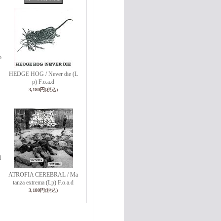
o
HEDGE HOG / Never die (L
p) F.o.a.d
3,180円
(税込)
d
ATROFIA CEREBRAL / Ma
tanza extrema (Lp) F.o.a.d
3,180円
(税込)