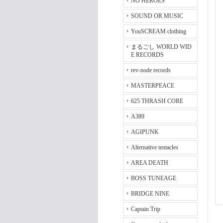
NO HEROES
SOUND OR MUSIC
YouSCREAM clothing
まるごし WORLD WID
E RECORDS
rev-node records
MASTERPEACE
625 THRASH CORE
A389
AGIPUNK
Alternative tentacles
AREA DEATH
BOSS TUNEAGE
BRIDGE NINE
Captain Trip