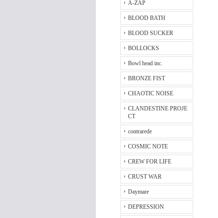
A-ZAP
BLOOD BATH
BLOOD SUCKER
BOLLOCKS
Bowl head inc.
BRONZE FIST
CHAOTIC NOISE
CLANDESTINE PROJE
CT
contrarede
COSMIC NOTE
CREW FOR LIFE
CRUST WAR
Daymare
DEPRESSION