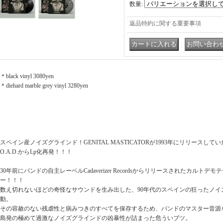
数量
:
返品特約に関する重要事項
｜
＊black vinyl 3080yen
＊diehard marble grey vinyl 3280yen
スペイン産ノイズグラインド！GENITAL MASTICATORが1993年にリリースして
O.A.D.からLp化再発！！！
30年前にバンドの自主レーベルCadaverizer Recordsからリリースされたカルト
ー！！！
数え切れないほどの奇怪なサウンドを生み出した、90年代のスペインの狂ったノイ
動。
その容赦のない残虐性と病みつきのすべてを保存するため、バンドのマスター音源を
島発の極めて過激なノイズグラインドの凶暴性が詰まった危ういブツ。