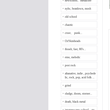
newschool、metalcore
nyhc, beatdown, mosh
old school
chaotic
crust、 punk...
Oi/Skinheads
thrash, fast, 80's...
emo, melodic
post rock
altanative, indie , psychede
lic, rock, pop, acid folk ...
grind
sludge, doom, storner...
death, black metal
japanese new school、ny