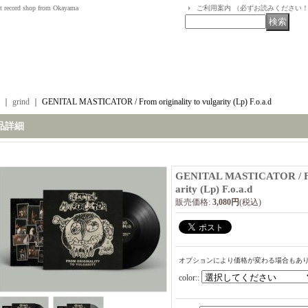
t record shop from Okayama
ご利用案内 （必ずお読みください
｜
grind
｜
GENITAL MASTICATOR / From originality to vulgarity (Lp) F.o.a.d
品詳細
GENITAL MASTICATOR / From
arity (Lp) F.o.a.d
販売価格
:
3,080円
(税込)
オプションにより価格が変わる場合もあ
color:
: