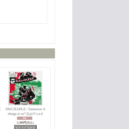
C
DISCHARGE / Tomorrow b
s
elongs to us? (Lp) F.o.a.d
5,380円
(税込)