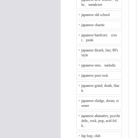
hc、metalcore
japanese old school
japanese chaotic
japanese hardcore、crus
t、punk
japanese thrash, fast, 80's
style
japanese emo、melodic
japanese post rock
japanese grind, death, blac
k
japanese sludge, doom, st
orner
japanese altanative, psyche
delic, rock, pop, acid fol
k...
hip hop, club