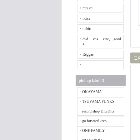
mix cd
noise
t-shirt
dvd、 vhs、 zine、 good
s
Reggae
こ
-------
pick up label !!!
OKAYAMA
TSUYAMA PUNKS
record shop DIGDIG
go forward keep
ONE FAMILY