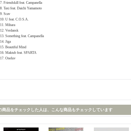
7. Friendskill feat. Campanella
8. Taxi feat. Daichi Yamamoto
9. Scav
10. U feat. C.O.S.A.
11. Mihara
12. Verdansk
13. Something feat. Campanella
14. Jiga
15. Beautiful Mind
16. Maktub feat. SPARTA
17. Oneluv
の商品をチェックした人は、こんな商品もチェックしています