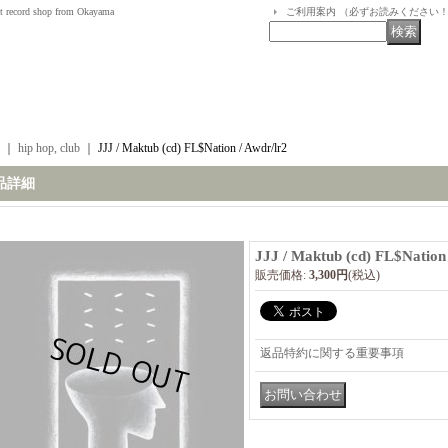
t record shop from Okayama
ご利用案内 （必ずお読みください
｜
hip hop, club
｜
JJJ / Maktub (cd) FL$Nation / Awdr/lr2
品詳細
JJJ / Maktub (cd) FL$Nation 
販売価格
:
3,300円
(税込)
返品特約に関する重要事項