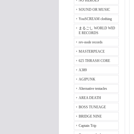
NO HEROES
SOUND OR MUSIC
YouSCREAM clothing
まるごし WORLD WID
E RECORDS
rev-node records
MASTERPEACE
625 THRASH CORE
A389
AGIPUNK
Alternative tentacles
AREA DEATH
BOSS TUNEAGE
BRIDGE NINE
Captain Trip