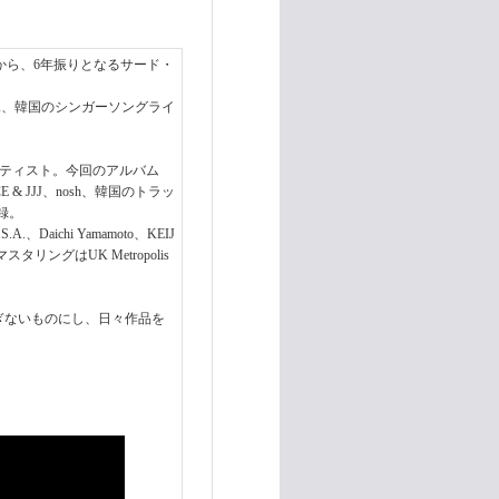
』から、6年振りとなるサード・
U、SPARTA、韓国のシンガーソングライ
ーティスト。今回のアルバム
 & JJJ、nosh、韓国のトラッ
録。
、Daichi Yamamoto、KEIJ
J、マスタリングはUK Metropolis
揺るぎないものにし、日々作品を