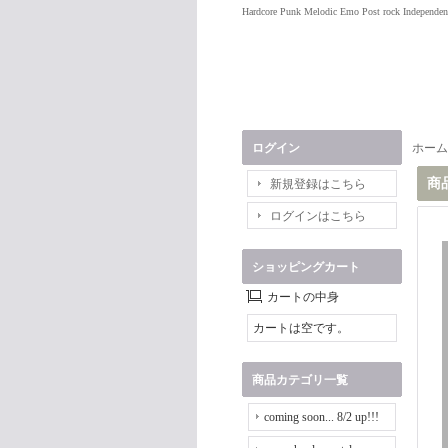
Hardcore Punk Melodic Emo Post rock Independen
ログイン
ホーム
商
新規登録はこちら
ログインはこちら
ショッピングカート
カートの中身
カートは空です。
商品カテゴリ一覧
coming soon... 8/2 up!!!