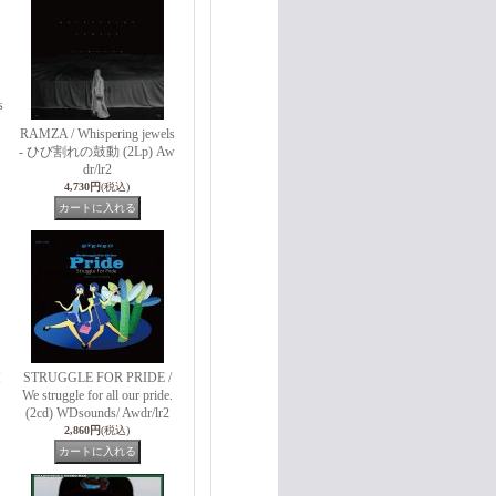
s
RAMZA / Whispering jewels
- ひび割れの鼓動 (2Lp) Aw
dr/lr2
4,730円
(税込)
M
STRUGGLE FOR PRIDE /
We struggle for all our pride.
(2cd) WDsounds/ Awdr/lr2
2,860円
(税込)