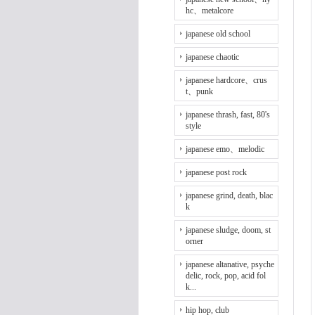
hc、metalcore
japanese old school
japanese chaotic
japanese hardcore、crus
t、punk
japanese thrash, fast, 80's
style
japanese emo、melodic
japanese post rock
japanese grind, death, blac
k
japanese sludge, doom, st
orner
japanese altanative, psyche
delic, rock, pop, acid fol
k...
hip hop, club