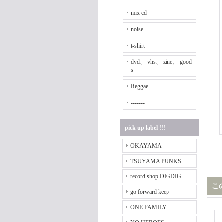
mix cd
noise
t-shirt
dvd、 vhs、 zine、 good
s
Reggae
-------
pick up label !!!
OKAYAMA
TSUYAMA PUNKS
record shop DIGDIG
こ
go forward keep
ONE FAMILY