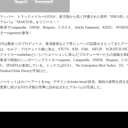
ラッパー、トラックメイカーのJJJが、多方面から高く評価された前作『HIKARI
アルバム『MAKTUB』をリリース！！
客演でCampanella、OMSB、Benjazzy、C.O.S.A.、Daichi Yamamoto、KEIJ
ターsogummが参加！
JJJは数多くのプロデュース、客演参加などで常にシーンの話題をさらってきたア
は、セルフ・プロデュース曲に加え、STUTS、KM、Febb、16FLIP、SCRATCH NICE
クメイカーouidaehanというバリエーションに富んだプロデューサーたちの楽曲を収
客演で韓国のシンガーソングライターsogumm、Campanella、OMSB、Benjazzy、C.O.S.A.
U、SPARTAが参加している。ミックスはD.O.I.、The Anticipation Illicit Tsuboi、JJ
StudiosのJohn Davisが手掛けた。
ジャケットはカバーアートをvug、デザインをitsuko kiraが担当。独自の姿勢を
更新し続けるJJJの才能が見事に詰め込まれたアルバムが完成した。