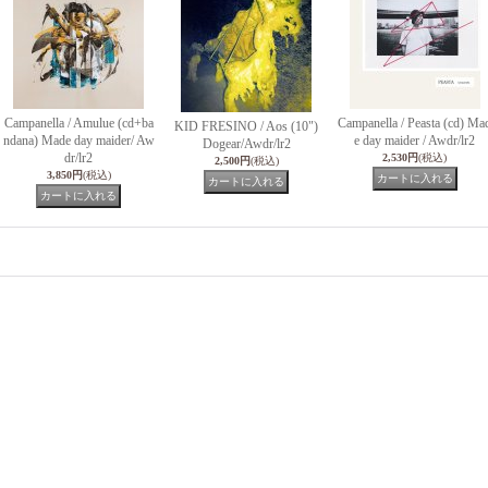
Campanella / Amulue (cd+ba
Campanella / Peasta (cd) Ma
KID FRESINO / Aos (10")
ndana) Made day maider/ Aw
e day maider / Awdr/lr2
Dogear/Awdr/lr2
dr/lr2
2,530円
(税込)
2,500円
(税込)
3,850円
(税込)