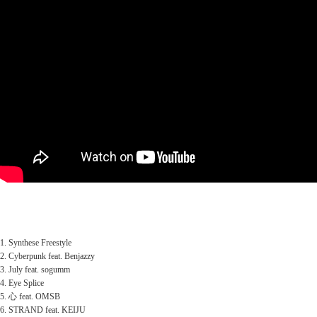
1. Synthese Freestyle
2. Cyberpunk feat. Benjazzy
3. July feat. sogumm
4. Eye Splice
5. 心 feat. OMSB
6. STRAND feat. KEIJU