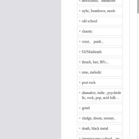
newschool、metalcore
nyhc, beatdown, mosh
old school
chaotic
crust、 punk...
Oi/Skinheads
thrash, fast, 80's...
emo, melodic
post rock
altanative, indie , psychede
lic, rock, pop, acid folk ...
grind
sludge, doom, storner...
death, black metal
japanese new school、ny