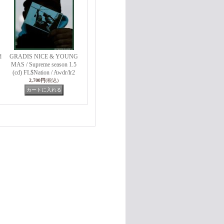
d
GRADIS NICE & YOUNG
MAS / Supreme season 1.5
(cd) FL$Nation / Awdr/lr2
2,700円
(税込)