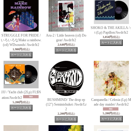
SHOKO & THE AKILLA / 
t (Lp) Papillon/Awdr/lr2
STRUGGLE FOR PRIDE /
Aru-2 / Little heaven (cd) Do
3,850円
(税込)
いろいろなMake a rainbow.
gear/ Awdr/lr2
(cd) WDsounds/ Awdr/lr2
2,640円
(税込)
1,980円
(税込)
JJJ / Yacht club (2Lp) FL$N
ation/Awdr/lr2
BUSHMIND/ The drop ep
Campanella / Celosia (Lp) 
5,280円
(税込)
(12") Seminishukei /Awdr/Lr
ade day maider/ Awdr/lr2
2
5,280円
(税込)
2,200円
(税込)