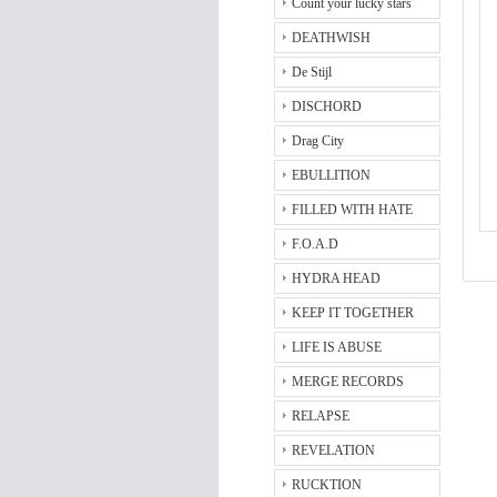
Count your lucky stars
DEATHWISH
De Stijl
DISCHORD
Drag City
EBULLITION
FILLED WITH HATE
F.O.A.D
HYDRA HEAD
KEEP IT TOGETHER
LIFE IS ABUSE
MERGE RECORDS
RELAPSE
REVELATION
RUCKTION