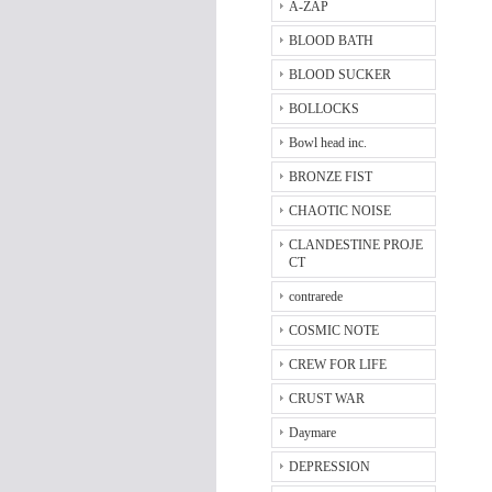
A-ZAP
BLOOD BATH
BLOOD SUCKER
BOLLOCKS
Bowl head inc.
BRONZE FIST
CHAOTIC NOISE
CLANDESTINE PROJE
CT
contrarede
COSMIC NOTE
CREW FOR LIFE
CRUST WAR
Daymare
DEPRESSION