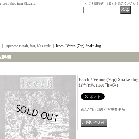
t record shop from Okayama
ご利用案内 （必ずお読みください
｜
japanese thrash, fast, 80's style
｜
leech / Venus (7ep) Snake dog
品詳細
leech / Venus (7ep) Snake dog
販売価格
:
1,650円
(税込)
返品特約に関する重要事項