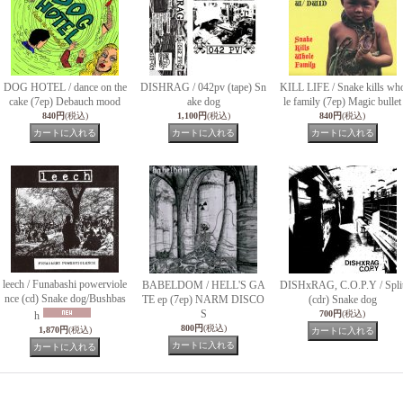
DOG HOTEL / dance on the
DISHRAG / 042pv (tape) Sn
KILL LIFE / Snake kills wh
cake (7ep) Debauch mood
ake dog
le family (7ep) Magic bullet
840円
(税込)
1,100円
(税込)
840円
(税込)
leech / Funabashi powerviole
BABELDOM / HELL'S GA
DISHxRAG, C.O.P.Y / Spli
nce (cd) Snake dog/Bushbas
TE ep (7ep) NARM DISCO
(cdr) Snake dog
S
700円
(税込)
h
800円
(税込)
1,870円
(税込)