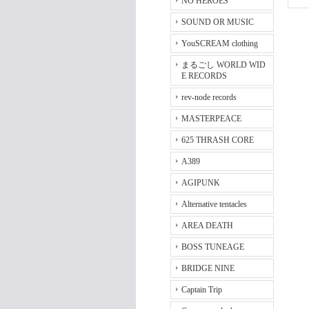
NO HEROES
SOUND OR MUSIC
YouSCREAM clothing
まるごし WORLD WID
E RECORDS
rev-node records
MASTERPEACE
625 THRASH CORE
A389
AGIPUNK
Alternative tentacles
AREA DEATH
BOSS TUNEAGE
BRIDGE NINE
Captain Trip