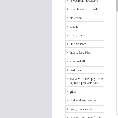
newschool、metalcore
nyhc, beatdown, mosh
old school
chaotic
crust、 punk...
Oi/Skinheads
thrash, fast, 80's...
emo, melodic
post rock
altanative, indie , psychede
lic, rock, pop, acid folk ...
grind
sludge, doom, storner...
death, black metal
japanese new school、ny