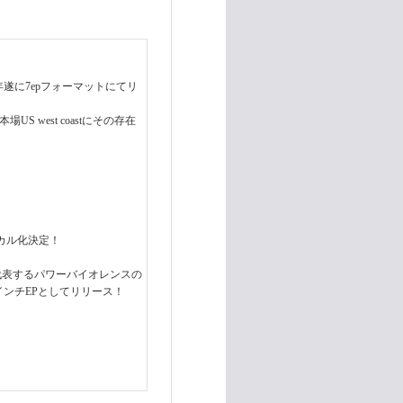
23年遂に7epフォーマットにてリ
あわせ本場US west coastにその存在
ジカル化決定！
年代を代表するパワーバイオレンスの
転7インチEPとしてリリース！