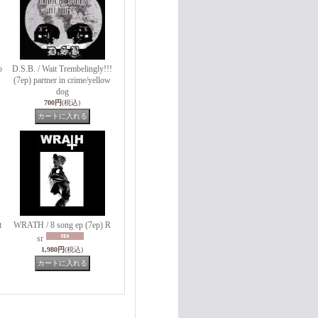
o
D.S.B. / Wait Trembelingly!!!
(7ep) partner in crime/yellow
dog
700円
(税込)
t
WRATH / 8 song ep (7ep) R
sr
1,980円
(税込)