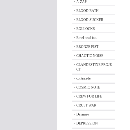
A-ZAP
BLOOD BATH
BLOOD SUCKER
BOLLOCKS
Bowl head inc.
BRONZE FIST
CHAOTIC NOISE
CLANDESTINE PROJE
CT
contrarede
COSMIC NOTE
CREW FOR LIFE
CRUST WAR
Daymare
DEPRESSION