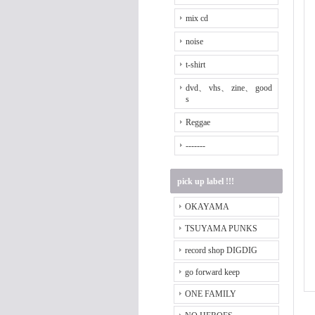
mix cd
noise
t-shirt
dvd、 vhs、 zine、 good
s
Reggae
-------
pick up label !!!
OKAYAMA
TSUYAMA PUNKS
record shop DIGDIG
go forward keep
ONE FAMILY