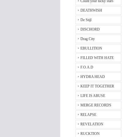
Count your lucky stars
DEATHWISH
De Stijl
DISCHORD
Drag City
EBULLITION
FILLED WITH HATE
F.O.A.D
HYDRA HEAD
KEEP IT TOGETHER
LIFE IS ABUSE
MERGE RECORDS
RELAPSE
REVELATION
RUCKTION