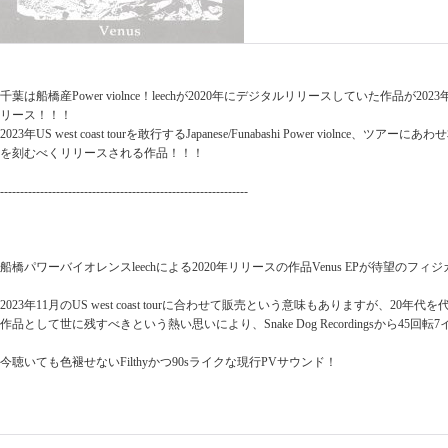
千葉は船橋産Power violnce！leechが2020年にデジタルリリースしていた作品が20
リース！！！
2023年US west coast tourを敢行するJapanese/Funabashi Power violnce、ツアーに
を刻むべくリリースされる作品！！！
--------------------------------------------------------------
船橋パワーバイオレンスleechによる2020年リリースの作品Venus EPが待望のフィ
2023年11月のUS west coast tourに合わせて販売という意味もありますが、20
作品として世に残すべきという熱い思いにより、Snake Dog Recordingsから45回
今聴いても色褪せないFilthyかつ90sライクな現行PVサウンド！