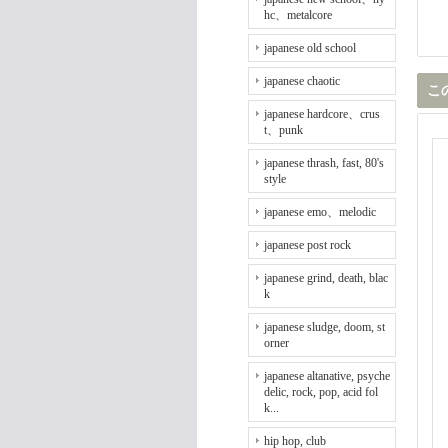
hc、metalcore
japanese old school
japanese chaotic
こ
japanese hardcore、crus
t、punk
japanese thrash, fast, 80's
style
japanese emo、melodic
japanese post rock
japanese grind, death, blac
k
japanese sludge, doom, st
orner
japanese altanative, psyche
delic, rock, pop, acid fol
k...
hip hop, club