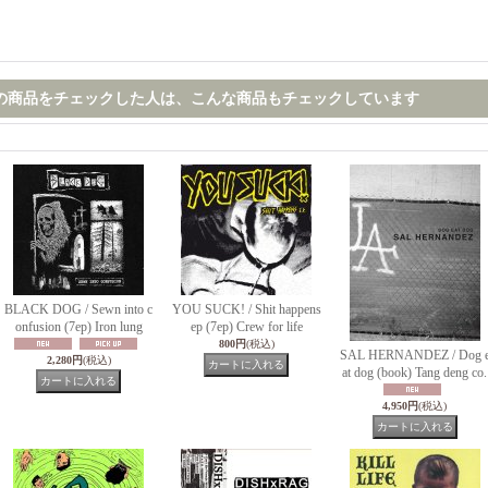
の商品をチェックした人は、こんな商品もチェックしています
BLACK DOG / Sewn into c
YOU SUCK! / Shit happens
onfusion (7ep) Iron lung
ep (7ep) Crew for life
800円
(税込)
SAL HERNANDEZ / Dog 
2,280円
(税込)
at dog (book) Tang deng co.
4,950円
(税込)