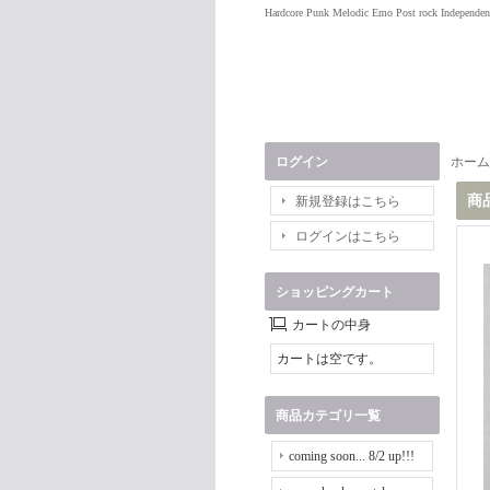
Hardcore Punk Melodic Emo Post rock Independen
ログイン
ホーム
商
新規登録はこちら
ログインはこちら
ショッピングカート
カートの中身
カートは空です。
商品カテゴリ一覧
coming soon... 8/2 up!!!