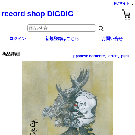
PCサイト
record shop DIGDIG
ログイン
新規登録はこちら
お問い合せ
商品詳細
japanese hardcore、crust、punk