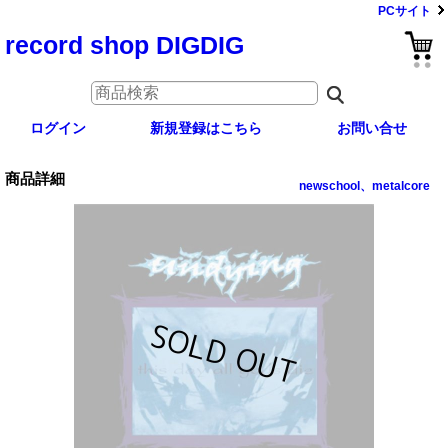
PCサイト
record shop DIGDIG
ログイン
新規登録はこちら
お問い合せ
商品詳細
newschool、metalcore