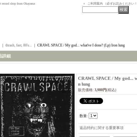
t record shop from Okayama
ご利用案内 （必ずお読みください
｜
thrash, fast, 80's...
｜
CRAWL SPACE / My god... what've I done? (Lp) Iron lung
品詳細
CRAWL SPACE / My god... wh
n lung
販売価格
:
3,980円
(税込)
数量
:
返品特約に関する重要事項