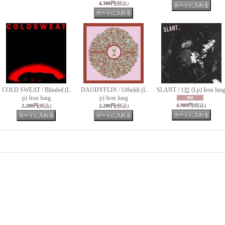
4,380円
(税込)
COLD SWEAT / Blinded (L
DAUÐYFLIN / Ofbeldi (L
SLANT / 1집 (Lp) Iron lun
p) Iron lung
p) Iron lung
4,980円
(税込)
2,280円
(税込)
2,280円
(税込)