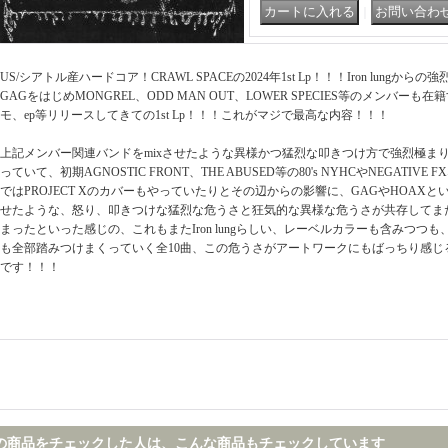
｜
US/シアトル産ハードコア！CRAWL SPACEの2024年1st Lp！！！Iron lungか
GAGをはじめMONGREL、ODD MAN OUT、LOWER SPECIES等のメンバー
モ、ep等リリースしてきての1st Lp！！！これがマジで最高な内容！！！
上記メンバー関連バンドをmixさせたような異様かつ猛烈な叩きつけ方で強烈極ま
っていて、初期AGNOSTIC FRONT、THE ABUSED等の80's NYHCやNEGATI
ではPROJECT Xのカバーもやっていたりとその辺からの影響に、GAGやHOAX
せたような、怒り、叩きつけな猛烈な危うさと狂気的な異様な危うさが共存してま
まったといった感じの、これもまたIron lungらしい、レーベルカラーも含みつつ
も全部踏みつけまくっていく全10曲、この危うさがアートワークにもばっちり感じ
です！！！
の商品をチェックした人は、こんな商品もチェックしています