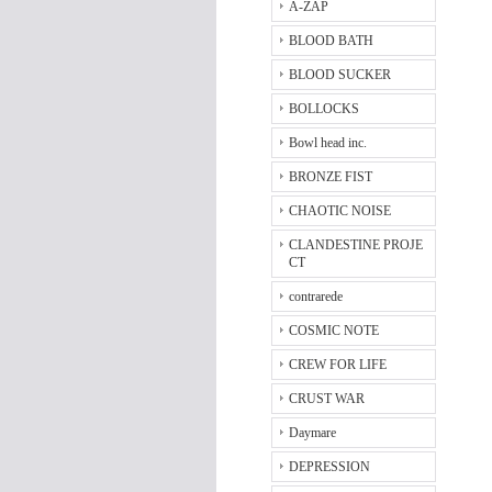
A-ZAP
BLOOD BATH
BLOOD SUCKER
BOLLOCKS
Bowl head inc.
BRONZE FIST
CHAOTIC NOISE
CLANDESTINE PROJE
CT
contrarede
COSMIC NOTE
CREW FOR LIFE
CRUST WAR
Daymare
DEPRESSION