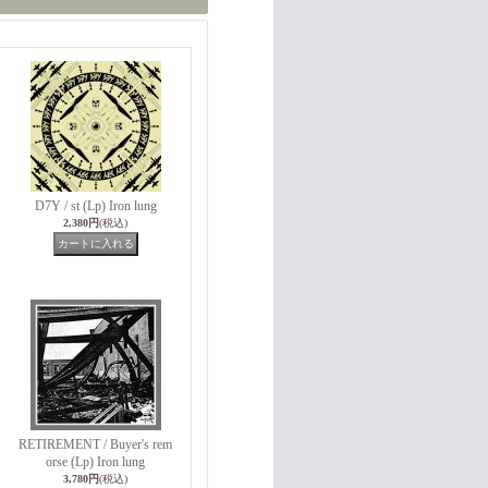
D7Y / st (Lp) Iron lung
2,380円
(税込)
RETIREMENT / Buyer's rem
orse (Lp) Iron lung
3,780円
(税込)