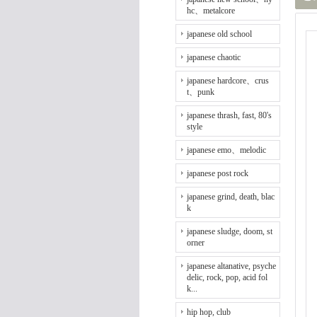
hc、metalcore
japanese old school
japanese chaotic
japanese hardcore、crus
t、punk
japanese thrash, fast, 80's
style
japanese emo、melodic
japanese post rock
japanese grind, death, blac
k
japanese sludge, doom, st
orner
japanese altanative, psyche
delic, rock, pop, acid fol
k...
hip hop, club