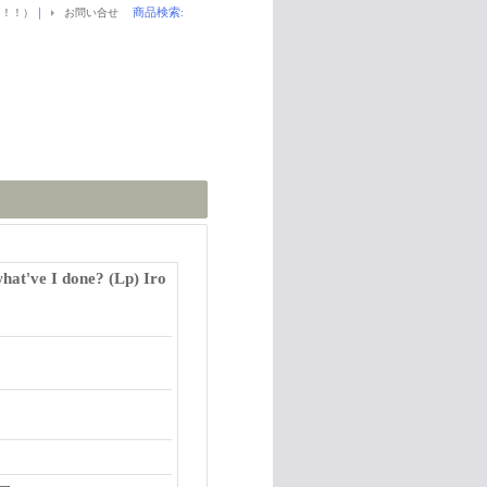
｜
商品検索
:
！！！）
お問い合せ
at've I done? (Lp) Iro