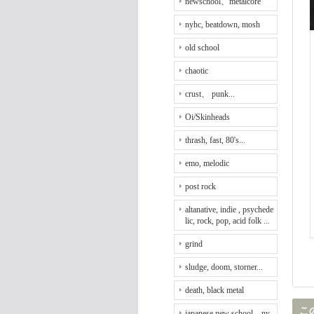
newschool、metalcore
nyhc, beatdown, mosh
old school
chaotic
crust、 punk...
Oi/Skinheads
thrash, fast, 80's...
emo, melodic
post rock
altanative, indie , psychede
lic, rock, pop, acid folk ...
grind
sludge, doom, storner...
death, black metal
こ
japanese new school、ny