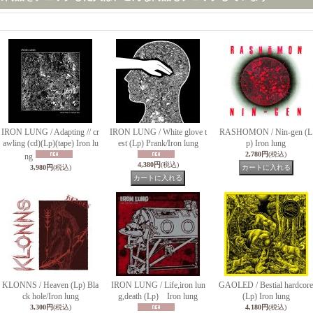
IRON LUNG / Adapting // cr
IRON LUNG / White glove t
RASHOMON / Nin​-gen (L
awling (cd)(Lp)(tape) Iron lu
est (Lp) Prank/Iron lung
p) Iron lung
2,780円
(税込)
ng
4,380円
(税込)
3,980円
(税込)
KLONNS / Heaven (Lp) Bla
IRON LUNG / Life,iron lun
GAOLED / Bestial hardcore
ck hole/Iron lung
g,death (Lp) Iron lung
(Lp) Iron lung
3,300円
(税込)
4,180円
(税込)