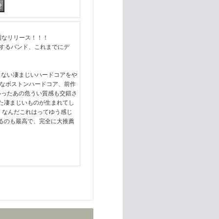
らの強烈なリリース！！！
も在籍するバンド、これまでにデ
りない凄まじいハードコアをや
VE FXなボストンハードコア、前作
といったあの危うい質感も交錯さ
た凄まじいものが生まれてし
も、なんだこれはってゆう感じ
るのも最高で、完全に大推薦