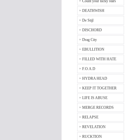
Count your lucky stars
DEATHWISH
De Stijl
DISCHORD
Drag City
EBULLITION
FILLED WITH HATE
F.O.A.D
HYDRA HEAD
KEEP IT TOGETHER
LIFE IS ABUSE
MERGE RECORDS
RELAPSE
REVELATION
RUCKTION