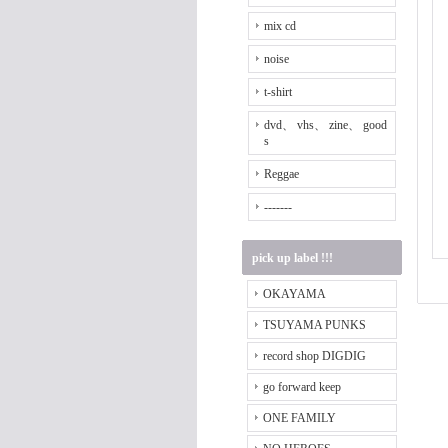
mix cd
noise
t-shirt
dvd、 vhs、 zine、 good
s
Reggae
-------
pick up label !!!
OKAYAMA
TSUYAMA PUNKS
record shop DIGDIG
go forward keep
ONE FAMILY