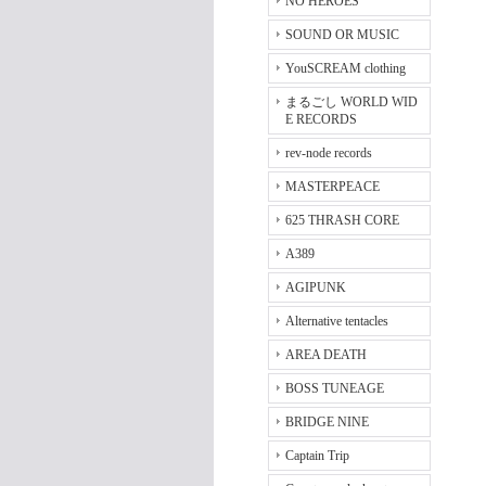
NO HEROES
SOUND OR MUSIC
YouSCREAM clothing
まるごし WORLD WID
E RECORDS
rev-node records
MASTERPEACE
625 THRASH CORE
A389
AGIPUNK
Alternative tentacles
AREA DEATH
BOSS TUNEAGE
BRIDGE NINE
Captain Trip