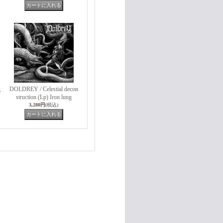
g
DOLDREY / Celestial decon
struction (Lp) Iron lung
3,280円
(税込)