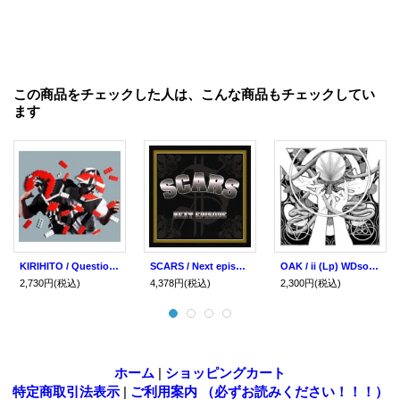
この商品をチェックした人は、こんな商品もチェックしてい
ます
KIRIHITO / Question (cd) P-vine
SCARS / Next episode (2Lp) Scars ent./P-vine
OAK / ii (Lp) WDsounds-A389
2,730円
(税込)
4,378円
(税込)
2,300円
(税込)
ホーム
|
ショッピングカート
特定商取引法表示
|
ご利用案内 （必ずお読みください！！！）