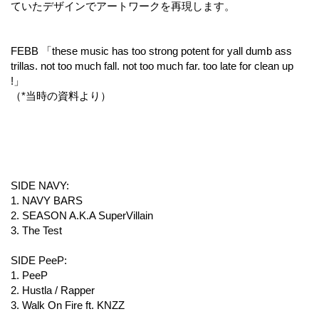
ていたデザインでアートワークを再現します。
FEBB 「these music has too strong potent for yall dumb ass
trillas. not too much fall. not too much far. too late for clean up
!」
（*当時の資料より）
SIDE NAVY:
1. NAVY BARS
2. SEASON A.K.A SuperVillain
3. The Test
SIDE PeeP:
1. PeeP
2. Hustla / Rapper
3. Walk On Fire ft. KNZZ