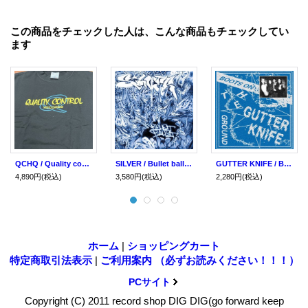
この商品をチェックした人は、こんな商品もチェックしてい
ます
QCHQ / Quality control (t-shirt) Quality control hq
SILVER / Bullet ballet (Lp) Quality control hq
GUTTER KNIFE / Boots on the ground (Lp) Quality control hq
4,890円
(税込)
3,580円
(税込)
2,280円
(税込)
ホーム
|
ショッピングカート
特定商取引法表示
|
ご利用案内 （必ずお読みください！！！）
PCサイト
Copyright (C) 2011 record shop DIG DIG(go forward keep