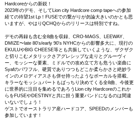
Hardcoreからの新鋭！
2023年のデモ、そしてLion city Hardcore comp tapeへの参加
経ての待望1st Lp！FUSEでの繋がりが勿論大きいのかとも思
いますが、やはりQCHQからのリリースは特別ですね。
デモの再録も含む全8曲を収録、CRO-MAGS、LEEWAY、
DMIZE〜late 80's/early 90's NYHCからの影響多大に、現行の
EKULUやBIG CHEESE等とも共振していくような、ザクザク
と切りこむメタリックさアグレシッブな走りとグルーヴィ
ー、モッシーな要素、ミドルでの攻め立て方も危うい楽曲に
Syafのパワフル、硬質でありつつもどこか柔らかさと絶妙ラ
インのメロディアスさも併せ持ったようなボーカルを搭載、
キラーなモッシュパートもばっちり決めてくる全8曲、今後更
に世界的に注目を集めるであろうLion city Hardcoreのこれか
らをFUSEやDESTINYと共に担う重要バンドになるのは間違
いないでしょう！
ゲストでオーストラリア産ハードコア、SPEEDのメンバーも
参加しています！