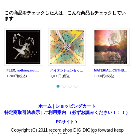
この商品をチェックした人は、こんな商品もチェックしてい
ます
FLEX, nothing,nothing,nothing!, blue ray dance, TG.Atlas, Threadyarn / Breaking Concept -5way split CD- (cd) impulse
ハイテンションセックスガール, HEMP COACHING JUICER / split (cd) Impulse
MATERIAL, CUTHBARTS / Split (cd) Impulse
1,200円
(税込)
1,000円
(税込)
1,000円
(税込)
ホーム
|
ショッピングカート
特定商取引法表示
|
ご利用案内 （必ずお読みください！！！）
PCサイト
Copyright (C) 2011 record shop DIG DIG(go forward keep