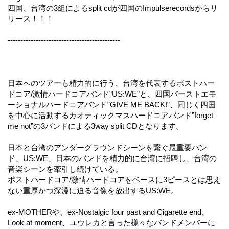
四国、台湾の3組によるsplit cdが四国のImpulserecordsからリ
リース！！！
--------------------------------------------
日本へのツアーも精力的に行う、台湾を代表するポストハー
ドコア/激情ハードコアバンド”US:WE”と、四国バーストエモ
ーショナルハードコアバンド”GIVE ME BACK!”、同じく四国
を中心に活動するカオティックマスハードコアバンド”forget
me not”の3バンドによる3way split CDとなります。
日本と台湾のアンダーグラウンドシーンを繋ぐ最重要バン
ド、US:WE、日本のバンドを精力的に台湾に招聘し、台湾の
音楽シーンを牽引し続けている。
ポストハードコア/激情ハードコアをベースに3ピースとは思え
ない重厚かつ深淵に迫る音像を放出するUS:WE。
ex-MOTHERや、ex-Nostalgic four past and Cigarette end、
Look at moment、ユウレカと言った様々なバンドメンバーに