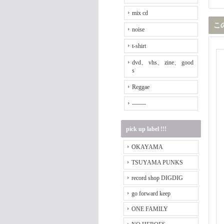
mix cd
こ
noise
t-shirt
dvd、 vhs、 zine、 good
s
Reggae
-------
pick up label !!!
OKAYAMA
TSUYAMA PUNKS
record shop DIGDIG
go forward keep
ONE FAMILY