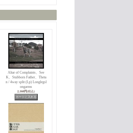
Altar of Complaints、See
K、Stubborn Father、Theta
n / 4way split (Lp) Longlegsl
ongarms
2,160円
(税込)