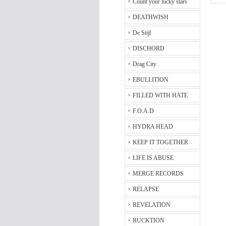
Count your lucky stars
DEATHWISH
De Stijl
DISCHORD
Drag City
EBULLITION
FILLED WITH HATE
F.O.A.D
HYDRA HEAD
KEEP IT TOGETHER
LIFE IS ABUSE
MERGE RECORDS
RELAPSE
REVELATION
RUCKTION