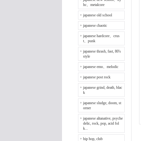
hc、metalcore
japanese old school
japanese chaotic
japanese hardcore、crus
t、punk
japanese thrash, fast, 80's
style
japanese emo、melodic
japanese post rock
japanese grind, death, blac
k
japanese sludge, doom, st
orner
japanese altanative, psyche
delic, rock, pop, acid fol
k...
hip hop, club