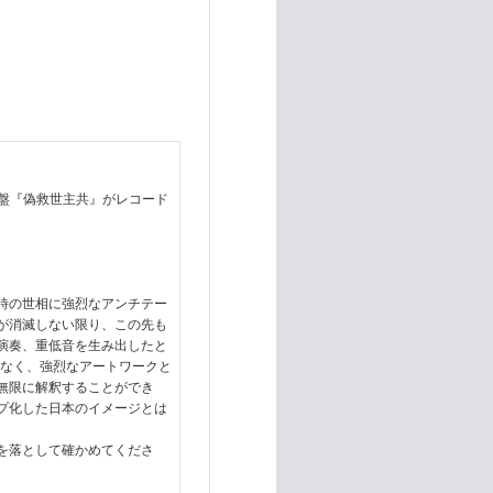
名盤『偽救世主共』がレコード
当時の世相に強烈なアンチテー
が消滅しない限り、この先も
演奏、重低音を生み出したと
はなく、強烈なアートワークと
無限に解釈することができ
ップ化した日本のイメージとは
を落として確かめてくださ