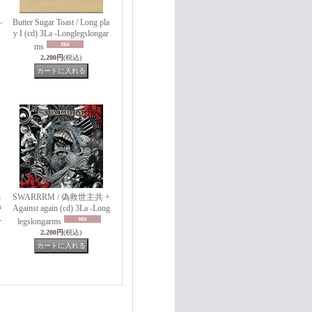
L
Butter Sugar Toast / Long pla
y I (cd) 3La -Longlegslongar
ms
2,200円
(税込)
n
SWARRRM / 偽​救​世​主​共 +
中
Against again (cd) 3La -Long
-
legslongarms
2,200円
(税込)