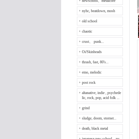
newschool、metalcore
nyhc, beatdown, mosh
old school
chaotic
crust、 punk...
Oi/Skinheads
thrash, fast, 80's...
emo, melodic
post rock
altanative, indie , psychede
lic, rock, pop, acid folk ...
grind
sludge, doom, storner...
death, black metal
japanese new school、ny