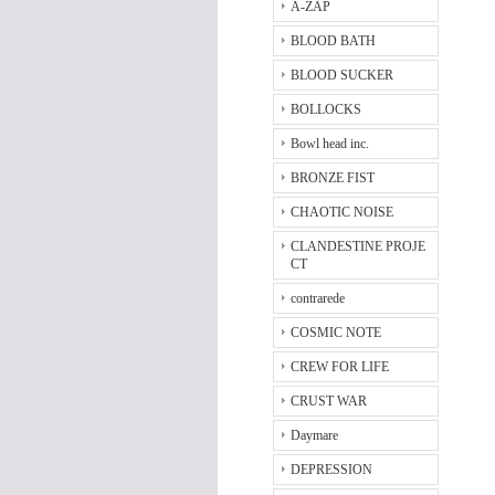
A-ZAP
BLOOD BATH
BLOOD SUCKER
BOLLOCKS
Bowl head inc.
BRONZE FIST
CHAOTIC NOISE
CLANDESTINE PROJE
CT
contrarede
COSMIC NOTE
CREW FOR LIFE
CRUST WAR
Daymare
DEPRESSION