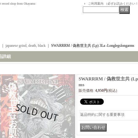
t record shop from Okayama
ご利用案内 （必ずお読みください
｜
japanese grind, death, black
｜
SWARRRM / 偽救世主共 (Lp) 3La -Longlegslongarms
品詳細
SWARRRM / 偽救世主共 (Lp) 3
ms
販売価格
:
4,950円
(税込)
返品特約に関する重要事項