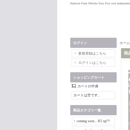
Hardcore Punk Melodic Emo Post rock Independen
ログイン
ホーム
商
新規登録はこちら
ログインはこちら
ショッピングカート
カートの中身
カートは空です。
商品カテゴリ一覧
coming soon... 8/2 up!!!