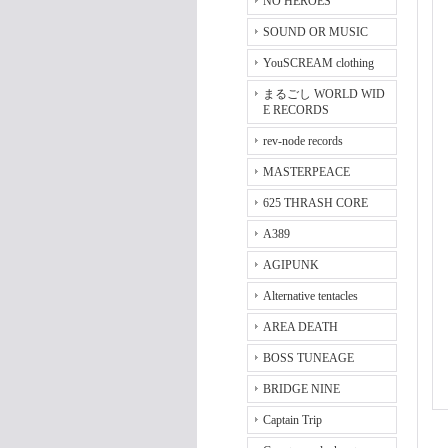
NO HEROES
SOUND OR MUSIC
YouSCREAM clothing
まるごし WORLD WID
E RECORDS
rev-node records
MASTERPEACE
625 THRASH CORE
A389
AGIPUNK
Alternative tentacles
AREA DEATH
BOSS TUNEAGE
BRIDGE NINE
Captain Trip