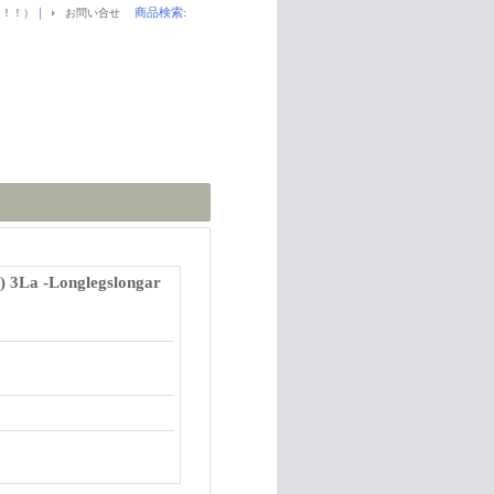
｜
商品検索
:
！！！）
お問い合せ
La -Longlegslongar