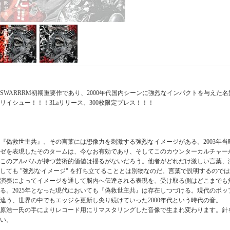
SWARRRM初期重要作であり、2000年代国内シーンに強烈なインパクトを与えた
リイシュー！！！3Laリリース、300枚限定プレス！！！
『偽救世主共』、その言葉には想像力を刺激する強烈なイメージがある。2003年
ゼを表現したそのタームは、今なお有効であり、そしてこのカウンターカルチャー
このアルバムが持つ芸術的価値は揺るがないだろう。他者がどれだけ激しい言葉、
しても "強烈なイメージ" を打ち立てることとは別物なのだ。言葉で説明するので
演奏によってイメージを通して脳内へ伝達される表現を、受け取る側はどこまでも
る。2025年となった現代においても『偽救世主共』は存在しつづける。現代のポ
違う、世界の中でもエッジを更新し尖り続けていった2000年代という時代の音。
原浩一氏の手によりレコード用にリマスタリングした音像で生まれ変わります。針
い。