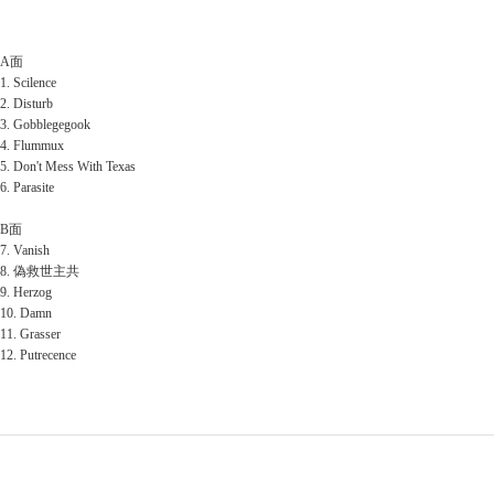
A面
1. Scilence
2. Disturb
3. Gobblegegook
4. Flummux
5. Don't Mess With Texas
6. Parasite
B面
7. Vanish
8. 偽救世主共
9. Herzog
10. Damn
11. Grasser
12. Putrecence