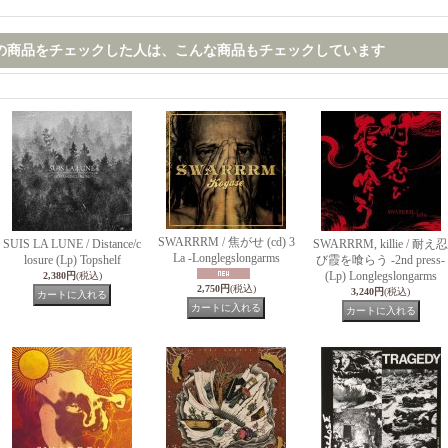
の商品をチェックした人は、こんな商品もチェックしています
SWARRRM / 焦がせ (cd) 3
SUIS LA LUNE / Distance/c
SWARRRM, killie / 耐え忍
La -Longlegslongarms
losure (Lp) Topshelf
び霞を喰らう -2nd press-
(Lp) Longlegslongarms
2,380円
(税込)
2,750円
(税込)
3,240円
(税込)