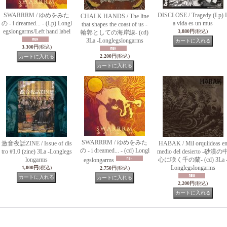
SWARRRM / ゆめをみた
DISCLOSE / Tragedy (Lp) 
CHALK HANDS / The line
の - i dreamed... - (Lp) Longl
a vida es un mus
that shapes the coast of us -
egslongarms/Left hand label
3,880円
(税込)
輪郭としての海岸線- (cd)
3La -Longlegslongarms
3,300円
(税込)
2,200円
(税込)
SWARRRM / ゆめをみた
激音夜話ZINE / Issue of dis
HABAK / Mil orquiideas e
の - i dreamed... - (cd) Longl
tro #1.0 (zine) 3La -Longlegs
medio del desierto -砂漠の
longarms
心に咲く千の蘭- (cd) 3La 
egslongarms
Longlegslongarms
1,000円
(税込)
2,750円
(税込)
2,200円
(税込)