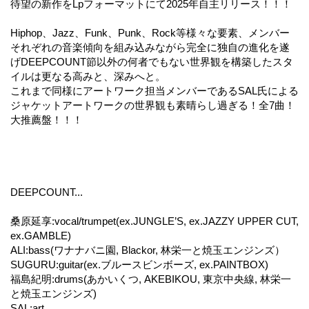
待望の新作をLpフォーマットにて2025年自主リリース！！！
Hiphop、Jazz、Funk、Punk、Rock等様々な要素、メンバー
それぞれの音楽傾向を組み込みながら完全に独自の進化を遂
げDEEPCOUNT節以外の何者でもない世界観を構築したスタ
イルは更なる高みと、深みへと。
これまで同様にアートワーク担当メンバーであるSAL氏による
ジャケットアートワークの世界観も素晴らし過ぎる！全7曲！
大推薦盤！！！
DEEPCOUNT...
桑原延享:vocal/trumpet(ex.JUNGLE’S, ex.JAZZY UPPER CUT,
ex.GAMBLE)
ALI:bass(ワナナバニ園, Blackor, 林栄一と焼玉エンジンズ）
SUGURU:guitar(ex.ブルースビンボーズ, ex.PAINTBOX)
福島紀明:drums(あかいくつ, AKEBIKOU, 東京中央線, 林栄一
と焼玉エンジンズ)
SAL:art