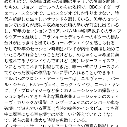
めたもので、収録曲は彼らの初期のキャリアの名曲を網羅し
たもの。ジョン・ピール本人からの依頼で、BBCメイダ・ヴ
ェール・スタジオで、このスタジオでしか作り出せない、時
代を超越した生々しいサウンドを残している。91年のセッシ
ョンでは彼らが成功を収め始めた頃の勢いが前面に出ている
し、92年のセッションではアルバムMush以降数多くのライブ
やツアーを経験し、フランキーとディッキーのギターの棲み
分けがはっきりと出ているゴールデンエイジを感じられる、
そして93年のセッション時期はバンドが内部で崩壊し始めて
いたころの録音ということだけども、めちゃくちゃ希望に満
ち溢れてるサウンドなんですけど（笑）レザーフェイスファ
ンにとってこれまで切望してきた、唯一正式にリリースされ
てなかった彼等の作品をついに手に入れることができる！
アルバムのフロント・アートワークは、ニルヴァーナ、パー
ル・ジャム、PJハーヴェイ、ニック・ケイヴ、ニール・ヤン
グ、ザ・プロディジーなど多くのミュージシャンの撮影セッ
ションを行ってきた有名な写真家兼ミュージシャンのスティ
ーヴ・ガリックが撮影したレザーフェイスのメンバーが車を
破壊して遊んでいる写真（当時の彼等のインタビューでも夜
中に廃車になる車を壊すのが楽しいと答えていたような）
で、彼らの最も偉大な時期を象徴している。
インサートには、フロントアートワークの写真を撮影したス