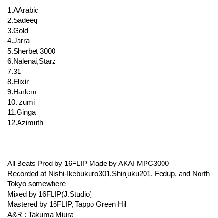
1.AArabic
2.Sadeeq
3.Gold
4.Jarra
5.Sherbet 3000
6.Nalenai,Starz
7.31
8.Elixir
9.Harlem
10.Izumi
11.Ginga
12.Azimuth
All Beats Prod by 16FLIP Made by AKAI MPC3000
Recorded at Nishi-Ikebukuro301,Shinjuku201, Fedup, and North
Tokyo somewhere
Mixed by 16FLIP(J.Studio)
Mastered by 16FLIP, Tappo Green Hill
A&R : Takuma Miura