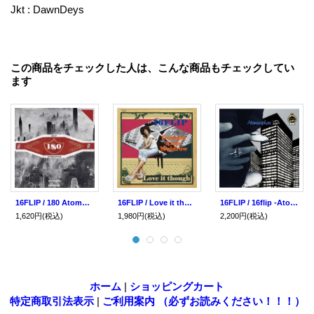
Jkt : DawnDeys
この商品をチェックした人は、こんな商品もチェックしてい
ます
16FLIP / 180 Atomosphere 8 (cd) Dogear
16FLIP / Love it though feat. Georgia Anne Muldrow (7ep) Dogear
16FLIP / 16flip -Atomosphere'22- (cd) Dogear
1,620円
(税込)
1,980円
(税込)
2,200円
(税込)
ホーム
|
ショッピングカート
特定商取引法表示
|
ご利用案内 （必ずお読みください！！！）