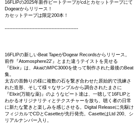
16FLIPの2025年新作ビートテープがcdとカセットテープにて
Dogearからリリース！
カセットテープは限定200本！
-----------------------------------------------
16FLIPの新しいBeat TapeがDogear Recordsからリリース。
前作『Atomosphere22'』とまた違うテイストを見せる
『Elixir』は、AkaiのMPC3000を使って制作された最後のBeat
集。
太古の首飾りの様に複数の石を繋ぎ合わせた原始的で洗練さ
れた造形、そして様々なサンプルから調合されたまさに
『Elixir(万能な薬)』のようなビート達は、一聴して16FLIPと
わかるオリジナリティとテクスチャーを放ち、聴く者の日常
に新たな驚きと楽しみを感じさせる。Digital Releaseに先駆け
フィジカルでCDとCasetteが先行発売。CasetteはLtd 200、シ
リアルナンバー入り。