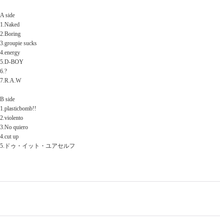
A side
1.Naked
2.Boring
3.groupie sucks
4.energy
5.D-BOY
6.?
7.R.A.W
B side
1.plasticbomb!!
2.violento
3.No quiero
4.cut up
5.ドゥ・イット・ユアセルフ