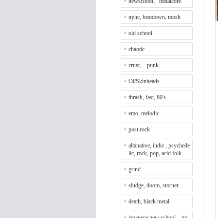
newschool、metalcore
nyhc, beatdown, mosh
old school
chaotic
crust、 punk...
Oi/Skinheads
thrash, fast, 80's...
emo, melodic
post rock
altanative, indie , psychede
lic, rock, pop, acid folk ...
grind
sludge, doom, storner...
death, black metal
japanese new school、ny