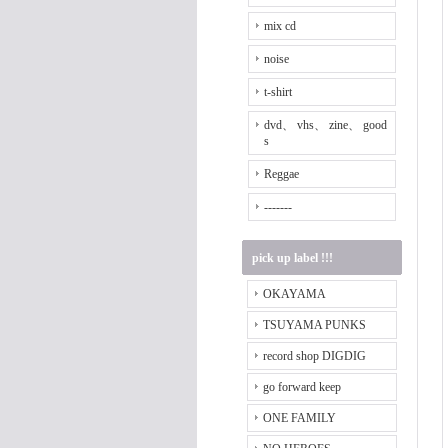
mix cd
noise
t-shirt
dvd、 vhs、 zine、 good
s
Reggae
-------
pick up label !!!
OKAYAMA
TSUYAMA PUNKS
record shop DIGDIG
go forward keep
ONE FAMILY