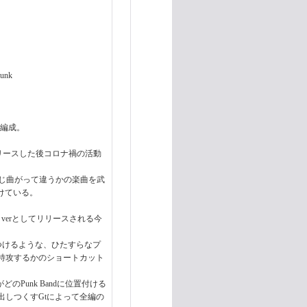
unk
3名編成。
CDR)をリリースした後コロナ禍の活動
根本が捻じ曲がって違うかの楽曲を武
続けている。
" verとしてリリースされる今
叩きつけるような、ひたすらなプ
特攻するかのショートカット
Punk Bandに位置付ける
出しつくすGtによって全編の