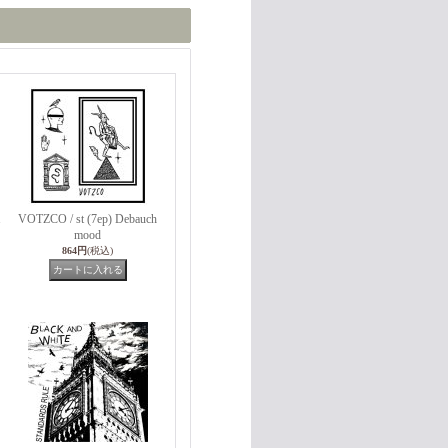
1
VOTZCO / st (7ep) Debauch
mood
864円
(税込)