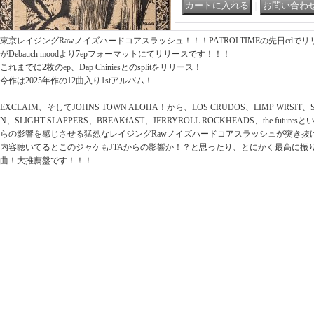
｜
東京レイジングRawノイズハードコアスラッシュ！！！PATROLTIMEの先日cdでリ
がDebauch moodより7epフォーマットにてリリースです！！！
これまでに2枚のep、Dap Chiniesとのsplitをリリース！
今作は2025年作の12曲入り1stアルバム！
EXCLAIM、そしてJOHNS TOWN ALOHA！から、LOS CRUDOS、LIMP WRSIT、S
N、SLIGHT SLAPPERS、BREAKfAST、JERRYROLL ROCKHEADS、the fu
らの影響を感じさせる猛烈なレイジングRawノイズハードコアスラッシュが突き抜
内容聴いてるとこのジャケもJTAからの影響か！？と思ったり、とにかく最高に振り
曲！大推薦盤です！！！