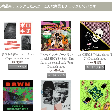
の商品をチェックした人は、こんな商品もチェックしています
ボロキチ(Bo!Rock→1) / st
アシックス★ブーメラン
the GERØS / Weird dance (
(7ep) Debauch mood
ズ, ALP$BOYS / Split -Dru
2") Debauch mood
840円
(税込)
nks in the central park (7ep)
1,980円
(税込)
Debauch mood
1,430円
(税込)