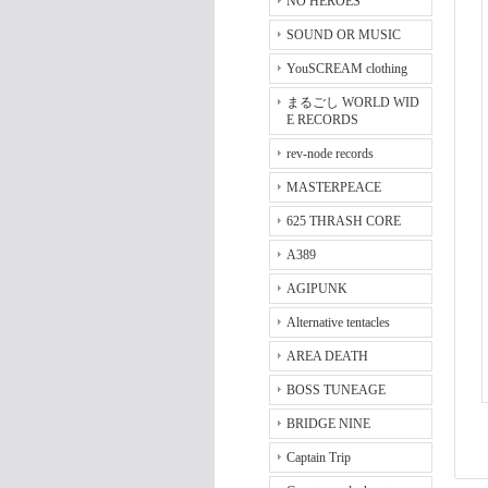
NO HEROES
SOUND OR MUSIC
YouSCREAM clothing
まるごし WORLD WID
E RECORDS
rev-node records
MASTERPEACE
625 THRASH CORE
A389
AGIPUNK
Alternative tentacles
AREA DEATH
BOSS TUNEAGE
BRIDGE NINE
Captain Trip