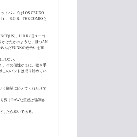
トバンドはLOS CRUDO
吐）、S.O.B、THE COMESと
NCE(US)、U.B.R.(旧ユーゴ
振りかけたかのような、且つAN
ありつつ手の込んだPUNKの色合いを重
もしれない。
く、その個性ゆえに、聴き手
状このバンドは成り始めてい
いう願望に応えてくれた形で
により深くRAWな質感は強調さ
だけたら幸いである。