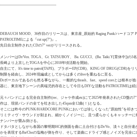
----------------------------------------------
DEBAUCH MOOD、36作目のリリースは、東京産_原始的 Raging Punk/ハードコア P
PATROLTIMEによる『cut up(7")』。
先日自主制作されたCDの7" verがリリースされる。
メンバーはDr/Vox. TOGA、Gt. TATSUBOY、 Ba. GUCCI、(Ba. Taiki.Y[育休中])の
長崎より上京したTOGAを中心に2018年頃活動を開始。
自主にて、It's time to patrol(TAPE)、ブラボーEP(CDR)、KING OF DRUG(
制限を経由し、2024年現編成としてからは多くのliveを重ねるに至る。
Drボーカルであるのも然る事ながら、一般的なthrash、fast、speed coreとは
器に、東京地下シーンの異端児的存在として今日もDIYな活動をPATROLTIMEは
元々バンドによる完全自主制作(rec、ジャケ作成etc)にて2025年発表されたCD盤の7
作は、現状バンドの全てを吐き出した45rpm全12曲(！)となる。
そこには昨今のPUNK/HARDCORE PUNKにおいては珍しくなった“原始性”を
リミティヴ・サウンドが刻まれ、細かくノイジーに、且つ柔らかくもキャッチーに
ナンバーが畳み掛ける。
ドタバタとしながら各国の黎明期HC的側面を曲に土台付けるDr/Vo、淡々と自分達がどの
かを表現するBa/Choの塩梅が側を作り、そして楽曲にドライブ感とノイズを完全に