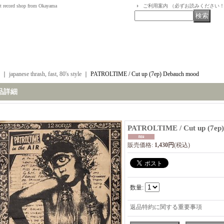
t record shop from Okayama
ご利用案内 （必ずお読みください
｜
japanese thrash, fast, 80's style
｜
PATROLTIME / Cut up (7ep) Debauch mood
品詳細
PATROLTIME / Cut up (7ep
販売価格
:
1,430円
(税込)
数量
:
返品特約に関する重要事項