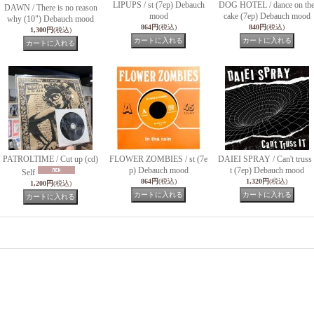
LIPUPS / st (7ep) Debauch
DOG HOTEL / dance on th
DAWN / There is no reason
mood
cake (7ep) Debauch mood
why (10") Debauch mood
864円
(税込)
840円
(税込)
1,300円
(税込)
PATROLTIME / Cut up (cd)
FLOWER ZOMBIES / st (7e
DAIEI SPRAY / Can't truss 
p) Debauch mood
t (7ep) Debauch mood
Self
864円
(税込)
1,320円
(税込)
1,200円
(税込)