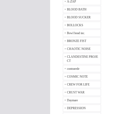
A-ZAP
BLOOD BATH
BLOOD SUCKER
BOLLOCKS
Bowl head inc.
BRONZE FIST
CHAOTIC NOISE
CLANDESTINE PROJE
CT
contrarede
COSMIC NOTE
CREW FOR LIFE
CRUST WAR
Daymare
DEPRESSION