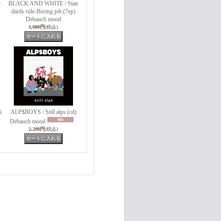
e
BLACK AND WHITE / Stan
dards rule-Boring job (7ep)
Debauch mood
1,080円
(税込)
i
ALP$BOYS / Still alps (cd)
Debauch mood
2,200円
(税込)