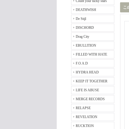
Count your lucky stars
こ
DEATHWISH
De Stijl
DISCHORD
Drag City
EBULLITION
FILLED WITH HATE
F.O.A.D
HYDRA HEAD
KEEP IT TOGETHER
LIFE IS ABUSE
MERGE RECORDS
RELAPSE
REVELATION
RUCKTION