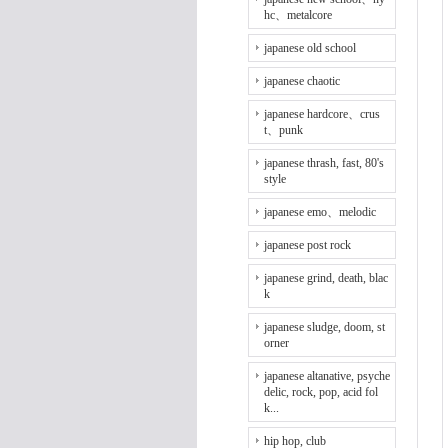
hc、metalcore
japanese old school
japanese chaotic
japanese hardcore、crus
t、punk
japanese thrash, fast, 80's
style
japanese emo、melodic
japanese post rock
japanese grind, death, blac
k
japanese sludge, doom, st
orner
japanese altanative, psyche
delic, rock, pop, acid fol
k...
hip hop, club