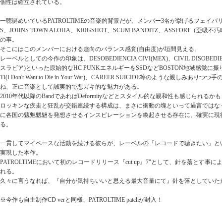
個性は確立されている。
一聴謎めいているPATROLTIMEの音楽的背景だが、メンバー3名が挙げるフェイバリッ
S、JOHNS TOWN ALOHA、KRIGSHOT、SCUM BANDITZ、ASSFORT（亞吸不汚
の事。
そこにはこのメンバーにおける趣向のバランス感覚(自由度)が垣間見える。
レーベルとしての今作の印象は、DESOBEDIENCIA CIVI(MEX)、CIVIL DISOBEDIE
スラビア)といった原始的なHC PUNKエネルギーをSSDなどBOSTON地域感覚に
TI(I Don't Want to Die in Your War)、CAREER SUICIDE等のような親しみ
ね、正に音楽として誠実的で悪ガキ的な魅力がある。
2010年代以降のBandであればDeformityなどとスタイル的な親和性も感じられるか
ロッキンな疾走と狂乱が交錯連続する構成は、まさに衝動の塊といって過言ではな
に各国の魑魅魍魎を発想させるインスピレーションを喚起させる存在に、確実に現
る。
一貫してマイペースな活動を続ける彼らが、レーベルの「レコードで聴きたい」と
実現した本作。
PATROLTIMEにおいて初のレコードリリース『cut up』7"として、針を落とす事
れる。
久々に言うなれば、『自分が気持ちいいと思える最大音量にて』針を落としていた
※今作も自主制作CD verと同様、PATROLTIME patchが封入！