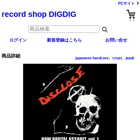
PCサイト
record shop DIGDIG
ログイン
新規登録はこちら
お問い合せ
商品詳細
japanese hardcore、crust、punk