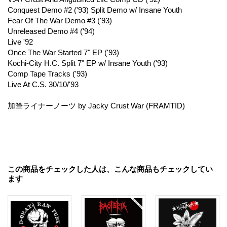
Conquest Demo #2 ('93) Split Demo w/ Insane Youth
Fear Of The War Demo #3 ('93)
Unreleased Demo #4 ('94)
Live '92
Once The War Started 7" EP ('93)
Kochi-City H.C. Split 7" EP w/ Insane Youth ('93)
Comp Tape Tracks ('93)
Live At C.S. 30/10/'93
加筆ライナーノーツ by Jacky Crust War (FRAMTID)
この商品をチェックした人は、こんな商品もチェックしてい
ます