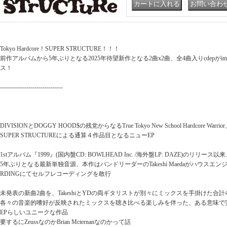
｜
Tokyo Hardcore！SUPER STRUCTURE！！！
前作アルバムから5年ぶりとなる2025年待望新作となる2曲x2曲、全4曲入りcdepがimperiu
ス！
-------------------------------
DIVISIONとDOGGY HOOD$の残党からなるTrue Tokyo New School Hardcore Warrio
SUPER STRUCTUREによる通算４作品目となるニューEP
1stアルバム『1999』(国内盤CD: BOWLHEAD Inc. /海外盤LP: DAZE)のリリース以
5年ぶりとなる最新単独音源、本作はバンドリーダーのTakeshi Maedaがハウスエンジ
RDINGにてセルフレコーディングを敢行
未発表の新曲2曲を、TakeshiとYDの両ギタリストが別々にミックスを手掛けた合計
各々の音楽的嗜好が反映されたミックスを聴き比べる楽しみを伴った、ある意味で
EPらしいユニークな作品
要するにZeussなのかBrian Mcternanなのかって話