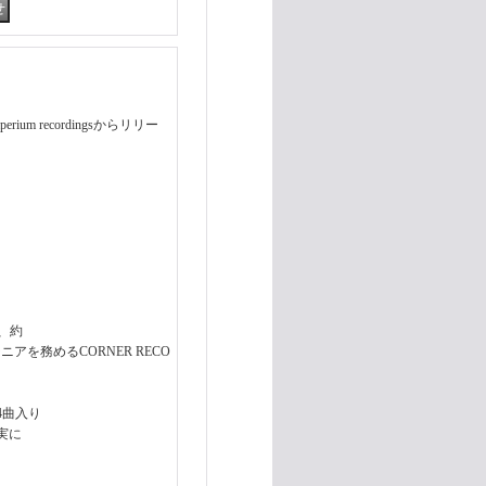
m recordingsからリリー
r、
来、約
ニアを務めるCORNER RECO
4曲入り
実に