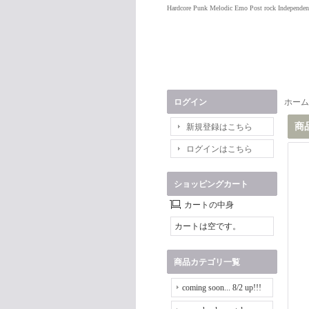
Hardcore Punk Melodic Emo Post rock Independen
ログイン
ホーム
商
新規登録はこちら
ログインはこちら
ショッピングカート
カートの中身
カートは空です。
商品カテゴリ一覧
coming soon... 8/2 up!!!