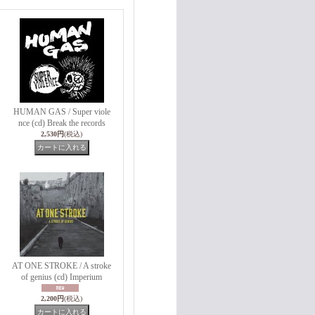
HUMAN GAS / Super viole
nce (cd) Break the records
2,530円
(税込)
AT ONE STROKE / A stroke
of genius (cd) Imperium
2,200円
(税込)