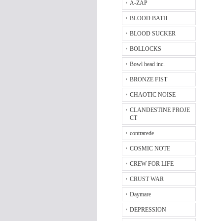
A-ZAP
BLOOD BATH
BLOOD SUCKER
BOLLOCKS
Bowl head inc.
BRONZE FIST
CHAOTIC NOISE
CLANDESTINE PROJE
CT
contrarede
COSMIC NOTE
CREW FOR LIFE
CRUST WAR
Daymare
DEPRESSION