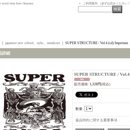
t record shop from Okayama
ご利用案内 （必ずお読みください
｜
japanese new school、nyhc、metalcore
｜
SUPER STRUCTURE / Vol.4 (cd) Imperium
品詳細
SUPER STRUCTURE / Vol.4 
販売価格
:
1,320円
(税込)
数量
:
返品特約に関する重要事項