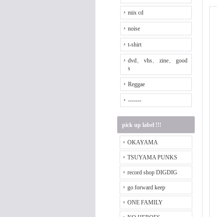
mix cd
noise
t-shirt
dvd、 vhs、 zine、 good
s
Reggae
-------
pick up label !!!
OKAYAMA
TSUYAMA PUNKS
record shop DIGDIG
go forward keep
ONE FAMILY