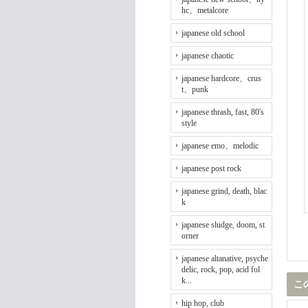
hc、metalcore
japanese old school
japanese chaotic
japanese hardcore、crus
t、punk
japanese thrash, fast, 80's
style
japanese emo、melodic
japanese post rock
japanese grind, death, blac
k
japanese sludge, doom, st
orner
japanese altanative, psyche
delic, rock, pop, acid fol
k...
こ
hip hop, club