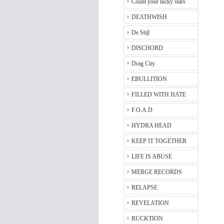
Count your lucky stars
DEATHWISH
De Stijl
DISCHORD
Drag City
EBULLITION
FILLED WITH HATE
F.O.A.D
HYDRA HEAD
KEEP IT TOGETHER
LIFE IS ABUSE
MERGE RECORDS
RELAPSE
REVELATION
RUCKTION