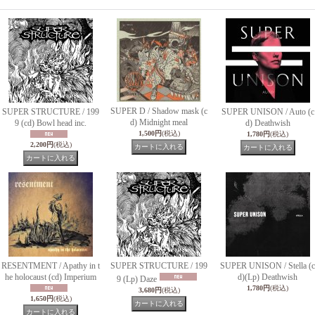
SUPER D / Shadow mask (c
SUPER STRUCTURE / 199
SUPER UNISON / Auto (c
d) Midnight meal
9 (cd) Bowl head inc.
d) Deathwish
1,500円
(税込)
1,780円
(税込)
2,200円
(税込)
RESENTMENT / Apathy in t
SUPER STRUCTURE / 199
SUPER UNISON / Stella (c
he holocaust (cd) Imperium
d)(Lp) Deathwish
9 (Lp) Daze
1,780円
(税込)
3,680円
(税込)
1,650円
(税込)