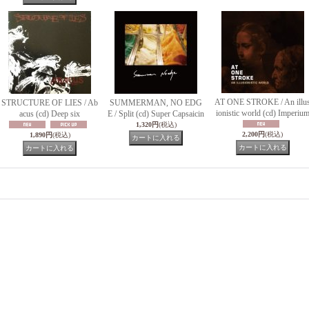
AT ONE STROKE / An illu
STRUCTURE OF LIES / Ab
SUMMERMAN, NO EDG
ionistic world (cd) Imperiu
acus (cd) Deep six
E / Split (cd) Super Capsaicin
1,320円
(税込)
2,200円
(税込)
1,890円
(税込)