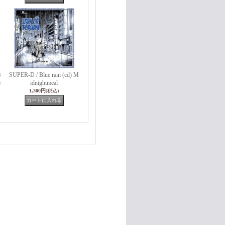
s
SUPER-D / Blue rain (cd) M
m
idnightmeal
1,300円
(税込)