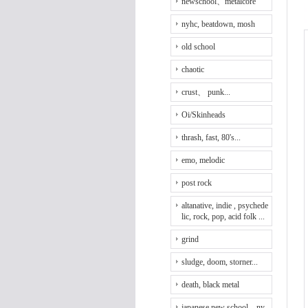
newschool、metalcore
nyhc, beatdown, mosh
old school
chaotic
crust、 punk...
Oi/Skinheads
thrash, fast, 80's...
emo, melodic
post rock
altanative, indie , psychede
lic, rock, pop, acid folk ...
grind
sludge, doom, storner...
death, black metal
japanese new school、ny