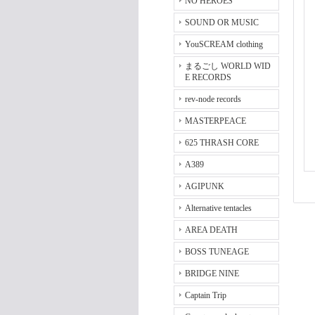
NO HEROES
SOUND OR MUSIC
YouSCREAM clothing
まるごし WORLD WID
E RECORDS
rev-node records
MASTERPEACE
625 THRASH CORE
A389
AGIPUNK
Alternative tentacles
AREA DEATH
BOSS TUNEAGE
BRIDGE NINE
Captain Trip