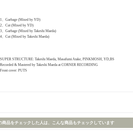
1、Garbage (Mixed by YD)
2、Cut (Mixed by YD)
3、Garbage (Mixed by Takeshi Maeda)
4、Cut (Mixed by Takeshi Maeda)
SUPER STRUCTURE: Takeshi Maeda, Masafumi Atake, PINKMOSH, YD,BS
Recorded & Mastered by Takeshi Maeda at CORNER RECORDING
Front cover: PUTS
の商品をチェックした人は、こんな商品もチェックしています