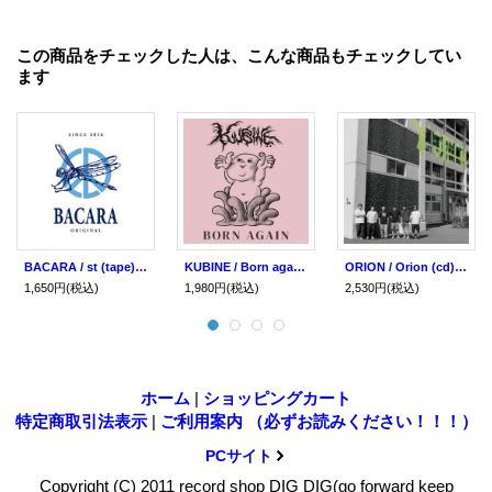
この商品をチェックした人は、こんな商品もチェックしてい
ます
BACARA / st (tape) Break the records
KUBINE / Born again (cd) Break the records
ORION / Orion (cd) Break the records
1,650円
(税込)
1,980円
(税込)
2,530円
(税込)
ホーム
|
ショッピングカート
特定商取引法表示
|
ご利用案内 （必ずお読みください！！！）
PCサイト
Copyright (C) 2011 record shop DIG DIG(go forward keep