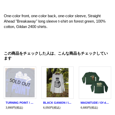
One-color front, one-color back, one-color sleeve, Straight
Ahead "Breakaway" long sleeve t-shirt on forest green, 100%
cotton, Gildan 2400 shirts.
この商品をチェックした人は、こんな商品もチェックしてい
ます
TURNING POINT / Demo navy (long sleeve shirt) Revelation
BLACK GANION / Iron mandara gray (long sleeve shirt)
MAGNITUDE / Of days renewed... (long sleeve shirt) Triple-B
3,890円
(税込)
6,050円
(税込)
6,680円
(税込)