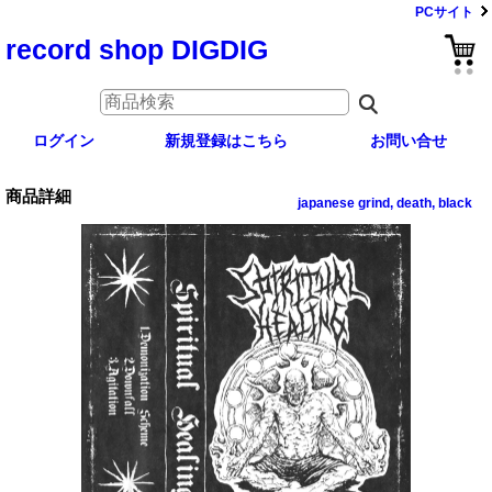
PCサイト
record shop DIGDIG
ログイン
新規登録はこちら
お問い合せ
商品詳細
japanese grind, death, black