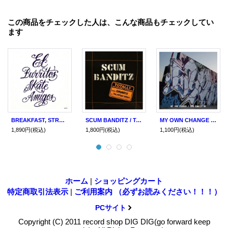
この商品をチェックした人は、こんな商品もチェックしてい
ます
BREAKFAST, STRUGGLE FOR PRIDE / split (cd) 625 thrash core
SCUM BANDITZ / Totally Incredible Scream (cd) Diwphalanx
MY OWN CHANGE / one family ep (cd) One family
1,890円
(税込)
1,800円
(税込)
1,100円
(税込)
ホーム
|
ショッピングカート
特定商取引法表示
|
ご利用案内 （必ずお読みください！！！）
PCサイト
Copyright (C) 2011 record shop DIG DIG(go forward keep