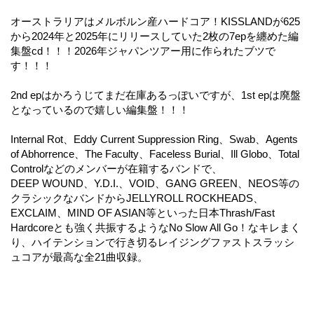
オーストラリアはメルボルン産ハードコア！KISSLANDが625
から2024年と2025年にリリースしていた2枚の7epを纏めた編
集盤cd！！！2026年ジャパンツアー用に作られたブツで
す！！！
2nd epはかろうじてまだ在庫あるっぽいですが、1st epは廃盤
となっているので嬉しい編集盤！！！
Internal Rot、Eddy Current Suppression Ring、Swab、Agents
of Abhorrence、The Faculty、Faceless Burial、Ill Globo、Total
Controlなどのメンバーが在籍するバンドで、
DEEP WOUND、Y.D.I.、VOID、GANG GREEN、NEOS等の
クラシックなバンドからJELLYROLL ROCKHEADS、
EXCLAIM、MIND OF ASIAN等といった日本Thrash/Fast
Hardcoreとも強く共振するようなNo Slow All Go！なキレまく
り、ハイテンションで行き切るレイジングファストスラッシ
ュコアが最高な全21曲収録。