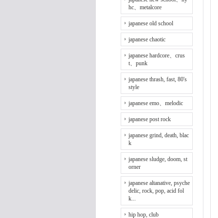
hc、metalcore
japanese old school
japanese chaotic
japanese hardcore、crus
t、punk
japanese thrash, fast, 80's
style
japanese emo、melodic
japanese post rock
japanese grind, death, blac
k
japanese sludge, doom, st
orner
japanese altanative, psyche
delic, rock, pop, acid fol
k...
hip hop, club