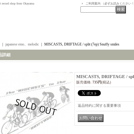
t record shop from Okayama
ご利用案内 （必ずお読みください
｜
japanese emo、melodic
｜
MISCASTS, DRIFTAGE / split (7ep) Snuffy smiles
品詳細
MISCASTS, DRIFTAGE / split
販売価格
:
735円
(税込)
返品特約に関する重要事項