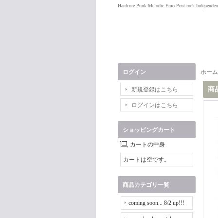
Hardcore Punk Melodic Emo Post rock Independen
ログイン
ホーム
商
新規登録はこちら
ログインはこちら
ショッピングカート
カートの中身
カートは空です。
商品カテゴリ一覧
coming soon... 8/2 up!!!