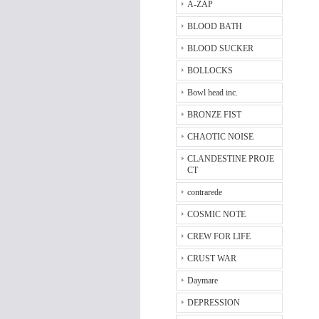
A-ZAP
BLOOD BATH
BLOOD SUCKER
BOLLOCKS
Bowl head inc.
BRONZE FIST
CHAOTIC NOISE
CLANDESTINE PROJE
CT
contrarede
COSMIC NOTE
CREW FOR LIFE
CRUST WAR
Daymare
DEPRESSION