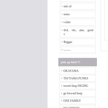
mix cd
noise
t-shirt
dvd、 vhs、 zine、 good
s
Reggae
-------
pick up label !!!
OKAYAMA
TSUYAMA PUNKS
record shop DIGDIG
go forward keep
ONE FAMILY