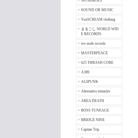
NO HEROES
SOUND OR MUSIC
YouSCREAM clothing
まるごし WORLD WID
E RECORDS
rev-node records
MASTERPEACE
625 THRASH CORE
A389
AGIPUNK
Alternative tentacles
AREA DEATH
BOSS TUNEAGE
BRIDGE NINE
Captain Trip