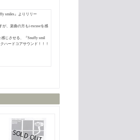
ffy smiles』よりリリー
が、楽曲の方もi excuseを感
さを感じさせる、『Snuffy smil
ックハードコアサウンド！！！