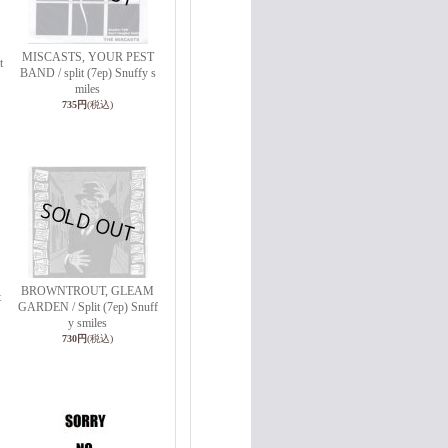
MISCASTS, YOUR PEST
t
BAND / split (7ep) Snuffy s
miles
735円
(税込)
BROWNTROUT, GLEAM
t
GARDEN / Split (7ep) Snuff
y smiles
730円
(税込)