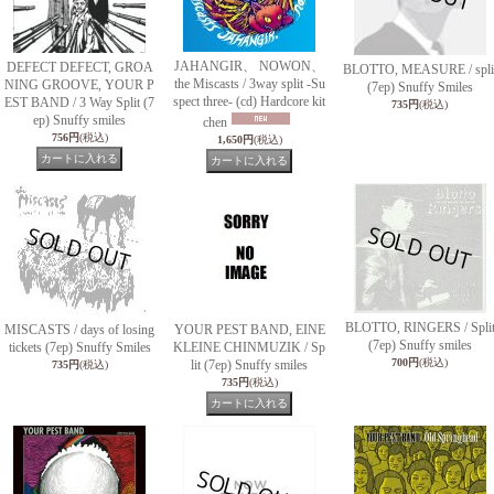
JAHANGIR、 NOWON、
DEFECT DEFECT, GROA
BLOTTO, MEASURE / spli
the Miscasts / 3way split -Su
NING GROOVE, YOUR P
(7ep) Snuffy Smiles
spect three- (cd) Hardcore kit
EST BAND / 3 Way Split (7
735円
(税込)
ep) Snuffy smiles
chen
756円
(税込)
1,650円
(税込)
BLOTTO, RINGERS / Spli
MISCASTS / days of losing
YOUR PEST BAND, EINE
(7ep) Snuffy smiles
tickets (7ep) Snuffy Smiles
KLEINE CHINMUZIK / Sp
700円
(税込)
lit (7ep) Snuffy smiles
735円
(税込)
735円
(税込)