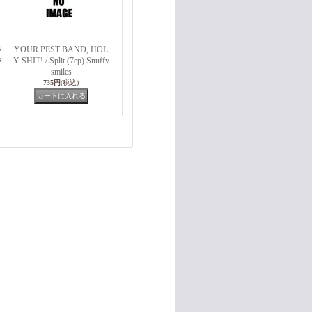
s
YOUR PEST BAND, HOL
s
Y SHIT! / Split (7ep) Snuffy
smiles
735円
(税込)