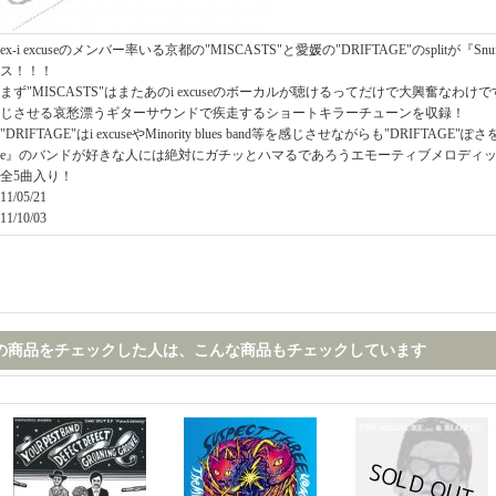
ex-i excuseのメンバー率いる京都の"MISCASTS"と愛媛の"DRIFTAGE"のsplitが『Snu
ス！！！
まず"MISCASTS"はまたあのi excuseのボーカルが聴けるってだけで大興奮なわけです
じさせる哀愁漂うギターサウンドで疾走するショートキラーチューンを収録！
"DRIFTAGE"はi excuseやMinority blues band等を感じさせながらも"DRIFTAGE"ぽ
e』のバンドが好きな人には絶対にガチッとハマるであろうエモーティブメロディ
全5曲入り！
11/05/21
11/10/03
の商品をチェックした人は、こんな商品もチェックしています