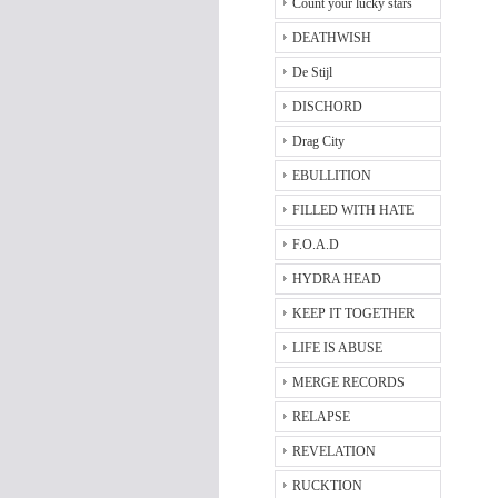
Count your lucky stars
DEATHWISH
De Stijl
DISCHORD
Drag City
EBULLITION
FILLED WITH HATE
F.O.A.D
HYDRA HEAD
KEEP IT TOGETHER
LIFE IS ABUSE
MERGE RECORDS
RELAPSE
REVELATION
RUCKTION