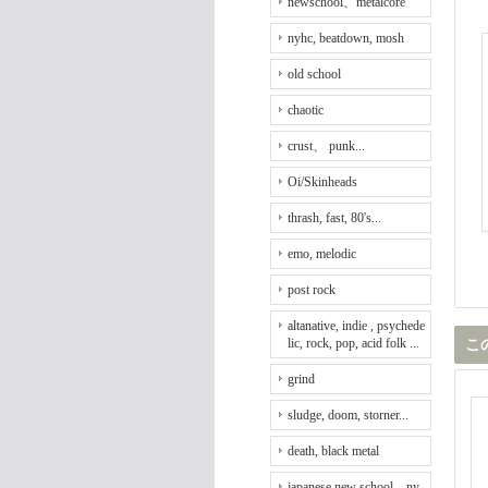
newschool、metalcore
nyhc, beatdown, mosh
old school
chaotic
crust、 punk...
Oi/Skinheads
thrash, fast, 80's...
emo, melodic
post rock
altanative, indie , psychede
lic, rock, pop, acid folk ...
こ
grind
sludge, doom, storner...
death, black metal
japanese new school、ny