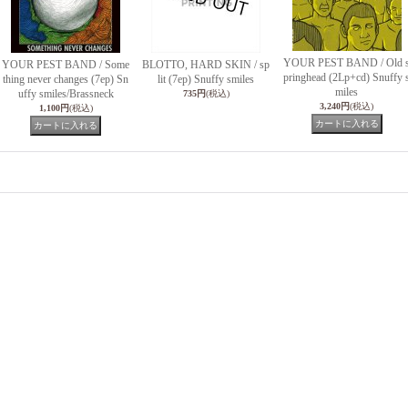
YOUR PEST BAND / Old 
YOUR PEST BAND / Some
BLOTTO, HARD SKIN / sp
pringhead (2Lp+cd) Snuffy 
thing never changes (7ep) Sn
lit (7ep) Snuffy smiles
miles
uffy smiles/Brassneck
735円
(税込)
3,240円
(税込)
1,100円
(税込)