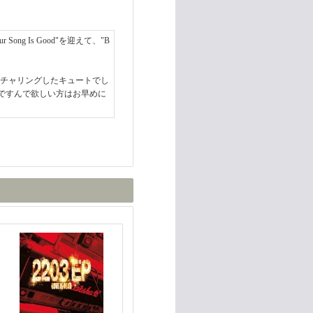
ong Is Good"を迎えて、"B
lat"をフューチャリングしたキュートでし
ですんで欲しい方はお早めに