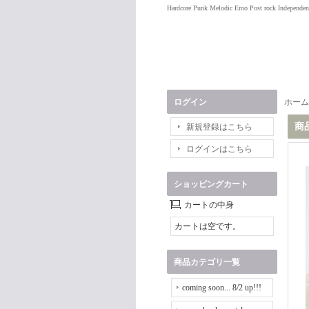
Hardcore Punk Melodic Emo Post rock Independen
ログイン
ホーム
商
新規登録はこちら
ログインはこちら
ショッピングカート
カートの中身
カートは空です。
商品カテゴリ一覧
coming soon... 8/2 up!!!