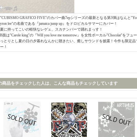
"CUBISMO GRAFICO FIVE"のカバー曲7epシリーズの最新となる第3弾はなんと"Your S
yron lee"の名曲である『jamaica jump up』をドロピカルサマーにカバー！
夏に持ってこいの軽快なレゲェ、スカナンバーで踊れまっす！
B面は"Carole king"の『Will you love me tomorrow』を女性ボーカル"Choco
っとりとし夏の日の夕暮れなんかに聴きたい、癒しサウンドを披露！今作も限定品
ー！
の商品をチェックした人は、こんな商品もチェックしています