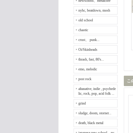
newschool、metalcore
nyhc, beatdown, mosh
old school
chaotic
crust、 punk...
Oi/Skinheads
thrash, fast, 80's...
emo, melodic
post rock
こ
altanative, indie , psychede
lic, rock, pop, acid folk ...
grind
sludge, doom, storner...
death, black metal
japanese new school、ny