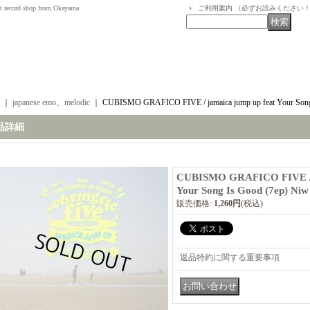
t record shop from Okayama
ご利用案内 （必ずお読みください
｜
japanese emo、melodic
｜
CUBISMO GRAFICO FIVE / jamaica jump up feat Your Song
品詳細
CUBISMO GRAFICO FIVE / j
Your Song Is Good (7ep) Niw
販売価格
:
1,260円
(税込)
返品特約に関する重要事項