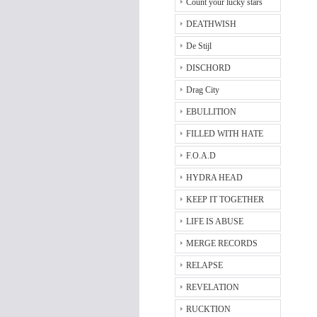
Count your lucky stars
DEATHWISH
De Stijl
DISCHORD
Drag City
EBULLITION
FILLED WITH HATE
F.O.A.D
HYDRA HEAD
KEEP IT TOGETHER
LIFE IS ABUSE
MERGE RECORDS
RELAPSE
REVELATION
RUCKTION