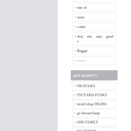
mix cd
noise
t-shirt
dvd、 vhs、 zine、 good
s
Reggae
-------
pick up label !!!
OKAYAMA
TSUYAMA PUNKS
record shop DIGDIG
go forward keep
ONE FAMILY