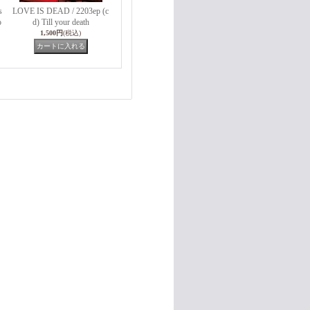
s
LOVE IS DEAD / 2203ep (c
o
d) Till your death
1,500円
(税込)