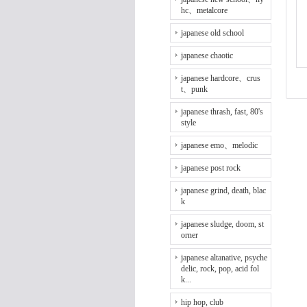
hc、metalcore
japanese old school
japanese chaotic
japanese hardcore、crus
t、punk
japanese thrash, fast, 80's
style
japanese emo、melodic
japanese post rock
japanese grind, death, blac
k
japanese sludge, doom, st
orner
japanese altanative, psyche
delic, rock, pop, acid fol
k...
hip hop, club