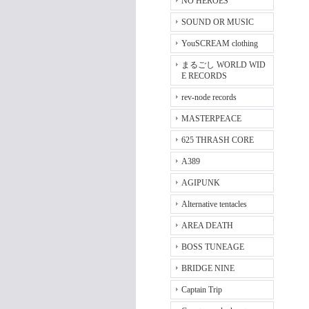
NO HEROES
SOUND OR MUSIC
YouSCREAM clothing
まるごし WORLD WID
E RECORDS
rev-node records
MASTERPEACE
625 THRASH CORE
A389
AGIPUNK
Alternative tentacles
AREA DEATH
BOSS TUNEAGE
BRIDGE NINE
Captain Trip