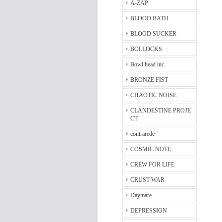
A-ZAP
BLOOD BATH
BLOOD SUCKER
BOLLOCKS
Bowl head inc.
BRONZE FIST
CHAOTIC NOISE
CLANDESTINE PROJE
CT
contrarede
COSMIC NOTE
CREW FOR LIFE
CRUST WAR
Daymare
DEPRESSION