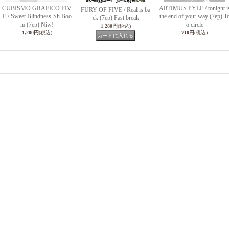
CUBISMO GRAFICO FIV
ARTIMUS PYLE / tonight i
FURY OF FIVE / Real is ba
E / Sweet Blindness-Sh Boo
the end of your way (7ep) T
ck (7ep) Fast break
m (7ep) Niw!
o circle
1,280円
(税込)
1,200円
(税込)
710円
(税込)