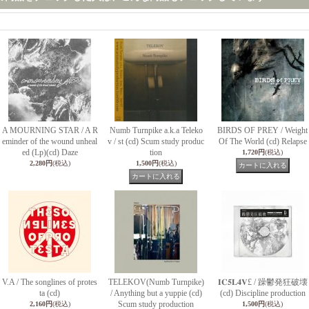
A MOURNING STAR / A R
Numb Turnpike a.k.a Teleko
BIRDS OF PREY / Weight
eminder of the wound unheal
v / st (cd) Scum study produc
Of The World (cd) Relapse
ed (Lp)(cd) Daze
tion
1,720円
(税込)
2,280円
(税込)
1,500円
(税込)
V.A / The songlines of protes
TELEKOV(Numb Turnpike)
𝐈𝐂𝟓𝐋𝟒𝐕£ / 躁鬱発狂破壊
ta (cd)
/ Anything but a yuppie (cd)
(cd) Discipline production
Scum study production
2,160円
(税込)
1,500円
(税込)