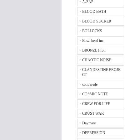
A-ZAP
BLOOD BATH
BLOOD SUCKER
BOLLOCKS
Bowl head inc.
BRONZE FIST
CHAOTIC NOISE
CLANDESTINE PROJE
CT
contrarede
COSMIC NOTE
CREW FOR LIFE
CRUST WAR
Daymare
DEPRESSION