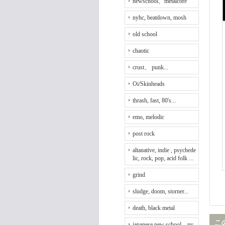
newschool、metalcore
nyhc, beatdown, mosh
old school
chaotic
crust、 punk...
Oi/Skinheads
thrash, fast, 80's...
emo, melodic
post rock
altanative, indie , psychede
lic, rock, pop, acid folk ...
grind
sludge, doom, storner...
death, black metal
こ
japanese new school、ny