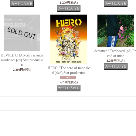
1,200円
(税込)
deerafter / Cardboard (cd) Fr
DEVICE CHANGE / ananda
end of mine
maidevice (cd) Star productio
2,200円
(税込)
n
HERO / The hero of mine dv
2,200円
(税込)
d (dvd) Star production
2,200円
(税込)