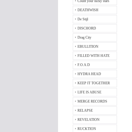
Count your lucky stars
DEATHWISH
De Stijl
DISCHORD
Drag City
EBULLITION
FILLED WITH HATE
F.O.A.D
HYDRA HEAD
KEEP IT TOGETHER
LIFE IS ABUSE
MERGE RECORDS
RELAPSE
REVELATION
RUCKTION