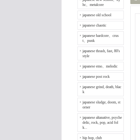
hc、metalcore
japanese old school
japanese chaotic
japanese hardcore、crus
t、punk
japanese thrash, fast, 80's
style
japanese emo、melodic
japanese post rock
japanese grind, death, blac
k
japanese sludge, doom, st
orner
japanese altanative, psyche
delic, rock, pop, acid fol
k...
hip hop, club