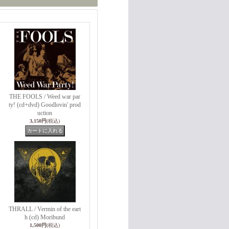
THE FOOLS / Weed war par
ty! (cd+dvd) Goodlovin' prod
uction
3,150円
(税込)
THRALL / Vermin of the eart
h (cd) Moribund
1,500円
(税込)