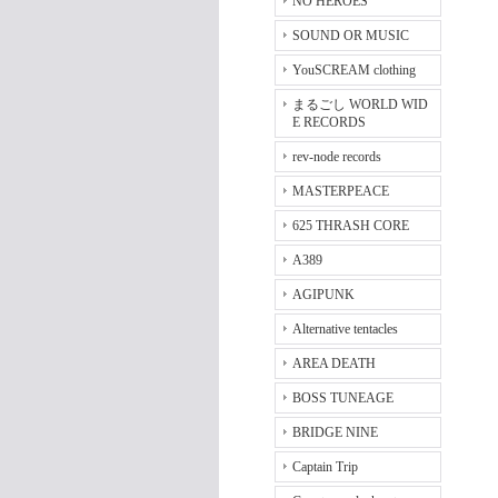
NO HEROES
SOUND OR MUSIC
YouSCREAM clothing
まるごし WORLD WID
E RECORDS
rev-node records
MASTERPEACE
625 THRASH CORE
A389
AGIPUNK
Alternative tentacles
AREA DEATH
BOSS TUNEAGE
BRIDGE NINE
Captain Trip