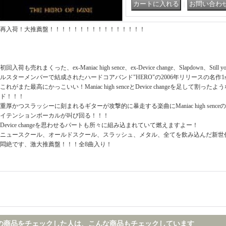
｜
再入荷！大推薦盤！！！！！！！！！！！！！！！！
初回入荷も売れまくった、ex-Maniac high sence、ex-Device change、Slapdown、Sti
ルスターメンバーで結成されたハードコアバンド"HERO"の2006年リリースの名作1
これがまた最高にかっこいい！Maniac high senceとDevice changeを足して割
ド！！！
重厚かつスラッシーに刻まれるギターが攻撃的に暴走する楽曲にManiac high sen
イテンションボーカルが叫び回る！！！
Device changeを思わせるパートも所々に組み込まれていて燃えますよー！
ニュースクール、オールドスクール、スラッシュ、メタル、全てを飲み込んだ新世
悶絶です、激大推薦盤！！！全8曲入り！
の商品をチェックした人は、こんな商品もチェックしています