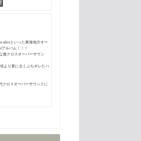
ll you aliveといった東海地方オー
stアルバム！！！
ったような激クロスオーバーサウン
ceの頃より更に太くぶちギレたハ
代クロスオーバーサウンドに