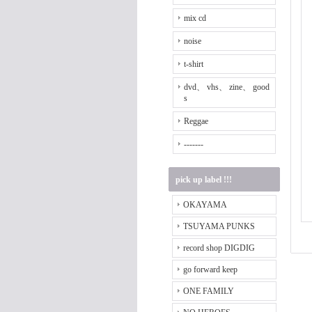
mix cd
noise
t-shirt
dvd、 vhs、 zine、 good
s
Reggae
-------
pick up label !!!
OKAYAMA
TSUYAMA PUNKS
record shop DIGDIG
go forward keep
ONE FAMILY