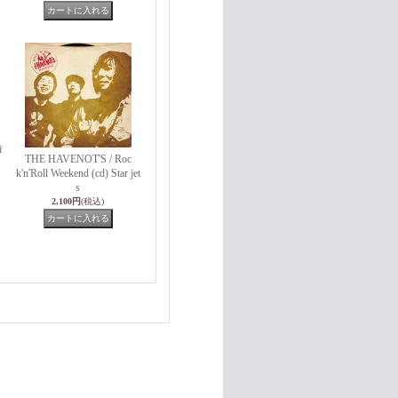
i
THE HAVENOT'S / Roc
k'n'Roll Weekend (cd) Star jet
s
2,100円
(税込)