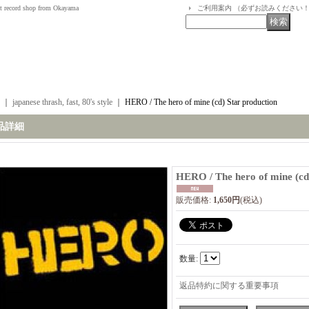
t record shop from Okayama
ご利用案内 （必ずお読みください
｜
japanese thrash, fast, 80's style
｜
HERO / The hero of mine (cd) Star production
品詳細
HERO / The hero of mine (cd
販売価格
:
1,650円
(税込)
数量
:
返品特約に関する重要事項