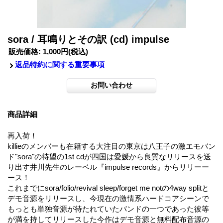
sora / 耳鳴りとその訳 (cd) impulse
販売価格
:
1,000円
(税込)
返品特約に関する重要事項
商品詳細
再入荷！
killieのメンバーも在籍する大注目の東京は八王子の激エモバン
ド"sora"の待望の1st cdが四国は愛媛から良質なリリースを送
り出す井川先生のレーベル『impulse records』からリリーー
ース！
これまでにsora/folio/revival sleep/forget me notの4way splitと
デモ音源をリリースし、今現在の激情系ハードコアシーンで
もっとも単独音源が待たれていたバンドの一つであった彼等
が満を持してリリースした今作はデモ音源と無料配布音源の