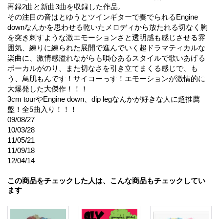
再録2曲と新曲3曲を収録した作品。
その注目の音はとゆうとツインギターで奏でられるEngine
downなんかを思わせる乾いたメロディから放たれる切なく胸
を突き刺すような激エモーションさと透明感も感じさせる雰
囲気、練りに練られた展開で進んでいく超ドラマティカルな
楽曲に、激情感溢れながらも唄心あるスタイルで歌いあげる
ボーカルがのり、また切なさを引き立てまくる感じで、も
う、鳥肌もんです！サイコーっす！エモーションが激情的に
大爆発した大傑作！！！
3cm tourやEngine down、dip legなんかが好きな人に超推薦
盤！全5曲入り！！！
09/08/27
10/03/28
11/05/21
11/09/18
12/04/14
この商品をチェックした人は、こんな商品もチェックしてい
ます