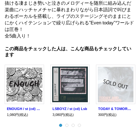
抜ける凄まじき勢いと泣きのメロディーを随所に組み込んだ
楽曲にハッチャメチャに暴れまわりながら日本語詞で叫びま
わるボーカルを搭載し、ライブのステージングそのままにと
にかくハイテンションで繰り広げられる"Even today"ワールド
は圧巻！
全5曲入り！
この商品をチェックした人は、こんな商品もチェックしてい
ます
ENOUGH / st (cd) Fnd
LSBOYZ / st (cd) Lsb
TODAY & TOMORROWS / st (cdr) Self
1,080円
(税込)
3,080円
(税込)
300円
(税込)