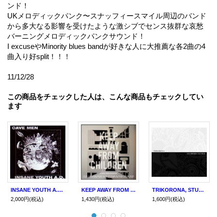
ンド！
UKメロディックパンク〜スナッフィースマイル周辺のバンド
から多大なる影響を受けたような激シブでセンス抜群な哀愁
バーニングメロディックパンクサウンド！
I excuseやMinority blues bandが好きな人に大推薦な各2曲の4
曲入り好split！！！
11/12/28
この商品をチェックした人は、こんな商品もチェックしてい
ます
INSANE YOUTH A.D., CAVEMEN / split (cd) 男道
KEEP AWAY FROM CHILDREN / A Voice From Childhood (cd) Wet Sand
TRIKORONA, STUBBORN FATHER / split (cd) Hello from the gutter
2,000円
(税込)
1,430円
(税込)
1,600円
(税込)