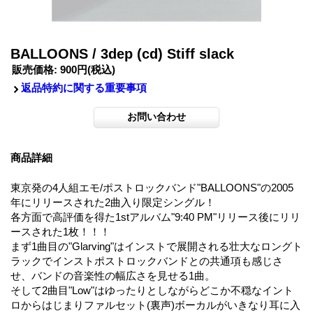
BALLOONS / 3dep (cd) Stiff slack
販売価格
:
900円
(税込)
返品特約に関する重要事項
商品詳細
東京発の4人組エモ/ポストロックバンド"BALLOONS"の2005
年にリリースされた2曲入り限定シングル！
各方面で高評価を得た1stアルバム"9:40 PM"リリース後にリリ
ースされた1枚！！！
まず1曲目の"Glarving"はインストで展開される壮大なロングト
ラックでインストポストロックバンドとの共通項も感じさ
せ、バンドの音楽性の幅広さを見せる1曲。
そして2曲目"Low"はゆったりとしながらどこか不穏なイント
ロからはじまりファルセット(裏声)ボーカルがいきなり耳に入