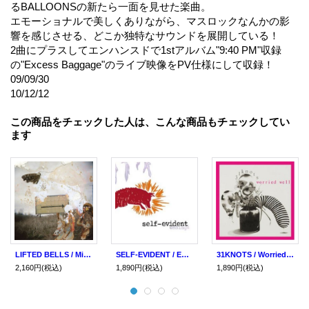
るBALLOONSの新たら一面を見せた楽曲。
エモーショナルで美しくありながら、マスロックなんかの影
響を感じさせる、どこか独特なサウンドを展開している！
2曲にプラスしてエンハンスドで1stアルバム"9:40 PM"収録
の"Excess Baggage"のライブ映像をPV仕様にして収録！
09/09/30
10/12/12
この商品をチェックした人は、こんな商品もチェックしてい
ます
LIFTED BELLS / Minor tantrums (2cd) Stiff slack
SELF-EVIDENT / Endings (cd) STIFF SLACK
31KNOTS / Worried Well (cd) STIFF SLACK
2,160円
(税込)
1,890円
(税込)
1,890円
(税込)