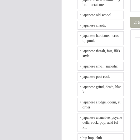
hc、metalcore
japanese old school
こ
japanese chaotic
japanese hardcore、crus
t、punk
japanese thrash, fast, 80's
style
japanese emo、melodic
japanese post rock
japanese grind, death, blac
k
japanese sludge, doom, st
orner
japanese altanative, psyche
delic, rock, pop, acid fol
k...
hip hop, club