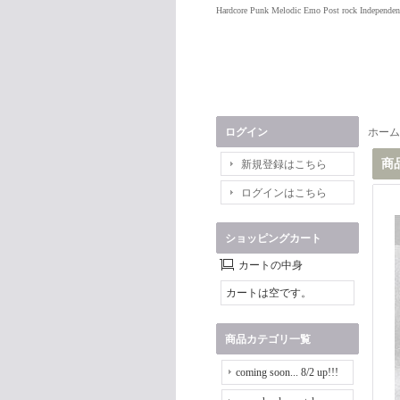
Hardcore Punk Melodic Emo Post rock Independen
ログイン
ホーム
商
新規登録はこちら
ログインはこちら
ショッピングカート
カートの中身
カートは空です。
商品カテゴリ一覧
coming soon... 8/2 up!!!