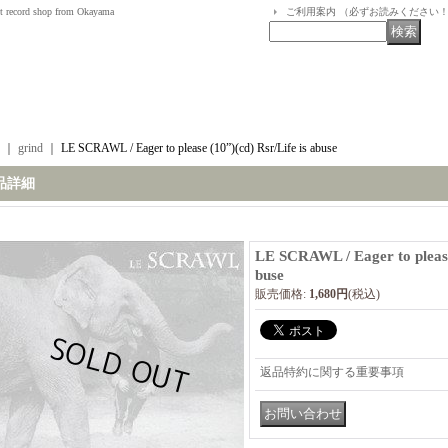
t record shop from Okayama
ご利用案内 （必ずお読みください
｜
grind
｜
LE SCRAWL / Eager to please (10”)(cd) Rsr/Life is abuse
品詳細
LE SCRAWL / Eager to please 
buse
販売価格
:
1,680円
(税込)
返品特約に関する重要事項