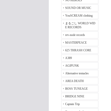
NO HEROES
SOUND OR MUSIC
YouSCREAM clothing
まるごし WORLD WID
E RECORDS
rev-node records
MASTERPEACE
625 THRASH CORE
A389
AGIPUNK
Alternative tentacles
AREA DEATH
BOSS TUNEAGE
BRIDGE NINE
Captain Trip