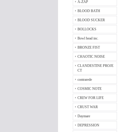
A-ZAP
BLOOD BATH
BLOOD SUCKER
BOLLOCKS
Bowl head inc.
BRONZE FIST
CHAOTIC NOISE
CLANDESTINE PROJE
CT
contrarede
COSMIC NOTE
CREW FOR LIFE
CRUST WAR
Daymare
DEPRESSION