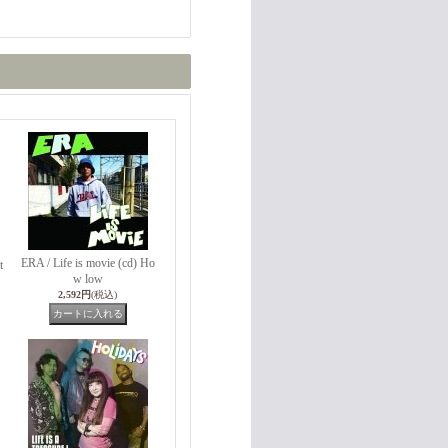
ERA / Life is movie (cd) Ho
t
w low
2,592円
(税込)