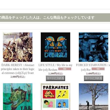
の商品をチェックした人は、こんな商品もチェックしています
DARK HERESY / Abstract
LIFE STYLE / My life is my
FORCED STARVATION / s
principles taken to their logic
life (cd) Rcslum
(cd) Rsr
al extremes (cd)(2Lp) Svart
2,200円
(税込)
2,480円
(税込)
2,080円
(税込)