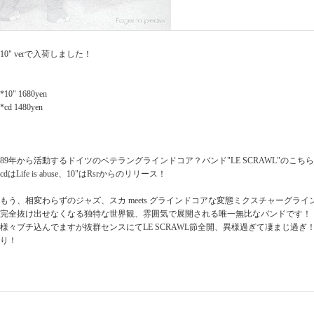
10" verで入荷しました！
*10" 1680yen
*cd 1480yen
89年から活動するドイツのベテラングラインドコア？バンド"LE SCRAWL"のこちら
cdはLife is abuse、10"はRsrからのリリース！
もう、相変わらずのジャズ、スカ meets グラインドコアな変態ミクスチャーグラ
完全抜け出せなくなる独特な世界観、雰囲気で展開される唯一無比なバンドです！
様々ブチ込んでますが抜群センスにてLE SCRAWL節全開、異様過ぎて凄まじ過ぎ
り！