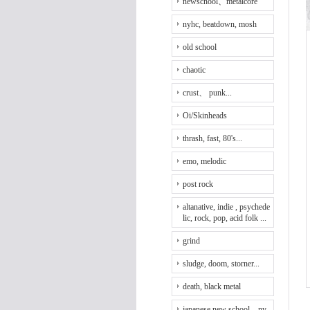
newschool、metalcore
nyhc, beatdown, mosh
old school
chaotic
crust、 punk...
Oi/Skinheads
thrash, fast, 80's...
emo, melodic
post rock
altanative, indie , psychede
lic, rock, pop, acid folk ...
grind
sludge, doom, storner...
death, black metal
japanese new school、ny