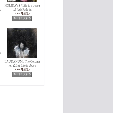
HOLIDAYS / Life is a treasu
T
re! (cd) Fade-in
o
1,944円
(税込)
t
LAUDANUM / The Coronat
ion (2Lp) Life is abuse
2,480円
(税込)