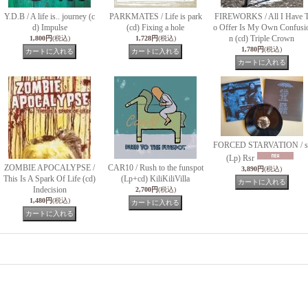
Y.D.B / A life is.. journey (c
PARKMATES / Life is park
FIREWORKS / All I Have 
d) Impulse
(cd) Fixing a hole
o Offer Is My Own Confusi
n (cd) Triple Crown
1,800円
(税込)
1,728円
(税込)
1,780円
(税込)
FORCED STARVATION / s
(Lp) Rsr
ZOMBIE APOCALYPSE /
CAR10 / Rush to the funspot
3,890円
(税込)
This Is A Spark Of Life (cd)
(Lp+cd) KiliKiliVilla
Indecision
2,700円
(税込)
1,480円
(税込)