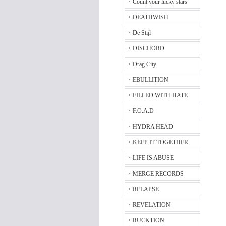
Count your lucky stars
DEATHWISH
De Stijl
DISCHORD
Drag City
EBULLITION
FILLED WITH HATE
F.O.A.D
HYDRA HEAD
KEEP IT TOGETHER
LIFE IS ABUSE
MERGE RECORDS
RELAPSE
REVELATION
RUCKTION