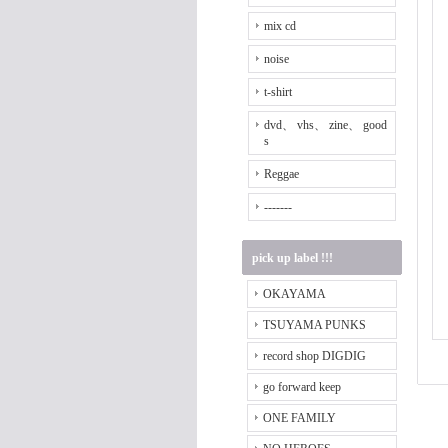
mix cd
noise
t-shirt
dvd、 vhs、 zine、 good
s
Reggae
-------
pick up label !!!
OKAYAMA
TSUYAMA PUNKS
record shop DIGDIG
go forward keep
ONE FAMILY