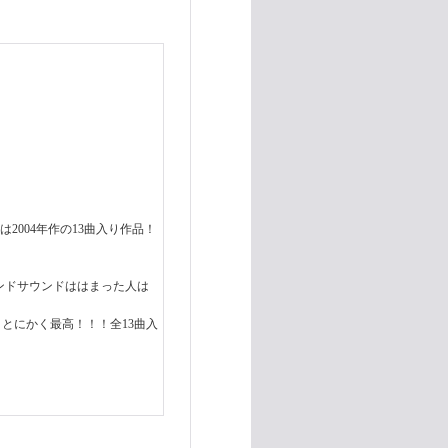
は2004年作の13曲入り作品！
インドサウンドははまった人は
！とにかく最高！！！全13曲入