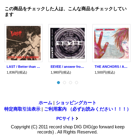
この商品をチェックした人は、こんな商品もチェックしてい
ます
LAST / Better than to do nothing (cd) Break the records
EEVEE / answer from the planet (cd) 男道
THE ANCHORS / Answer songs (cd) Impulse
1,836円
(税込)
1,980円
(税込)
1,500円
(税込)
ホーム
|
ショッピングカート
特定商取引法表示
|
ご利用案内 （必ずお読みください！！！）
PCサイト
Copyright (C) 2011 record shop DIG DIG(go forward keep
records) . All Rights Reserved.