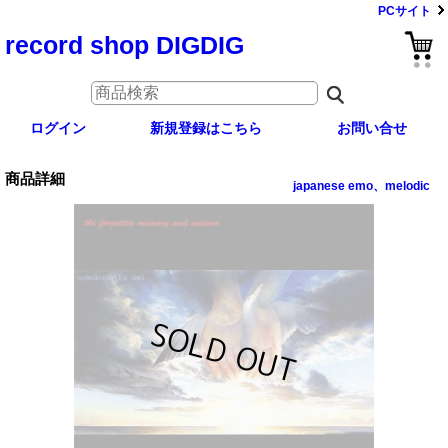
PCサイト
record shop DIGDIG
ログイン
新規登録はこちら
お問い合せ
商品詳細
japanese emo、melodic