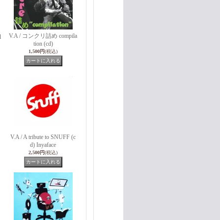
V.A / コンクリ詰め compila
l
tion (cd)
1,500円
(税込)
V.A / A tribute to SNUFF (c
d) Inyaface
2,500円
(税込)