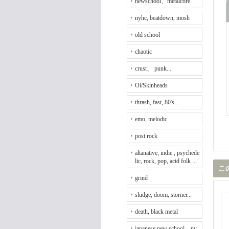
newschool、metalcore
nyhc, beatdown, mosh
old school
chaotic
crust、 punk...
Oi/Skinheads
thrash, fast, 80's...
emo, melodic
post rock
altanative, indie , psychede
lic, rock, pop, acid folk ...
こ
grind
sludge, doom, storner...
death, black metal
japanese new school、ny