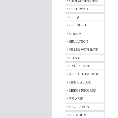
Count your lucky stars
DEATHWISH
De Stijl
DISCHORD
Drag City
EBULLITION
FILLED WITH HATE
F.O.A.D
HYDRA HEAD
KEEP IT TOGETHER
LIFE IS ABUSE
MERGE RECORDS
RELAPSE
REVELATION
RUCKTION