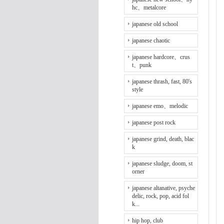
hc、metalcore
japanese old school
japanese chaotic
japanese hardcore、crus
t、punk
japanese thrash, fast, 80's
style
japanese emo、melodic
japanese post rock
japanese grind, death, blac
k
japanese sludge, doom, st
orner
japanese altanative, psyche
delic, rock, pop, acid fol
k...
hip hop, club