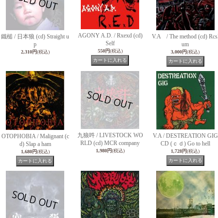
AGONY A.D. / Rxexd (cd)
鐵槌 / 日本狼 (cd) Straight u
V.A / The method (cd) Rcs
Self
p
um
550円
(税込)
2,310円
(税込)
3,000円
(税込)
九狼吽 / LIVESTOCK WO
V.A / DESTREATION GIG
OTOPHOBIA / Malignant (c
RLD (cd) MCR company
CD (ｃｄ) Go to hell
d) Slap a ham
1,980円
(税込)
1,728円
(税込)
1,680円
(税込)