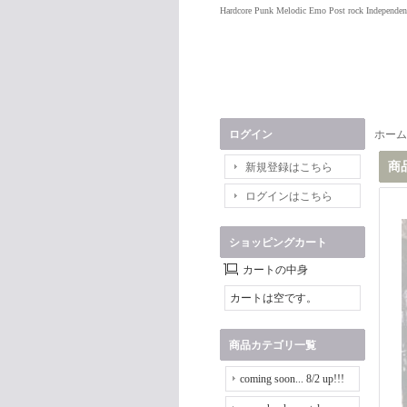
Hardcore Punk Melodic Emo Post rock Independen
ログイン
ホーム
商
新規登録はこちら
ログインはこちら
ショッピングカート
カートの中身
カートは空です。
商品カテゴリ一覧
coming soon... 8/2 up!!!