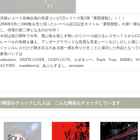
月狼レコード名物企画の良質コンピCDシリーズ第2弾『黄昏賛歌2』！！！
2006年8月に1000枚を売り切ったレーベル設立記念タイトル『黄昏賛歌』の第一弾を
し、待望の第二弾となるのが今作！
今回は祝15周年で今年、飛ぶ鳥を落とす勢いのリリース続けるレスザンＴＶからGOD'
レーベルの垣根を越え、アンダーグラウンドな良質な音楽シーンをひしひしと感じ
ジャンルレスだけど聴き応えのある統一感を作りだすことに成功した作品となって
参加バンドは
radioactive、WHITE LOSER、GOD'S GUTS、エポキシー、Peach Fuzz、HIBIKI、WAT
ACTORY、roundinterval、あぶらすまし、zirconium
の商品をチェックした人は、こんな商品もチェックしています