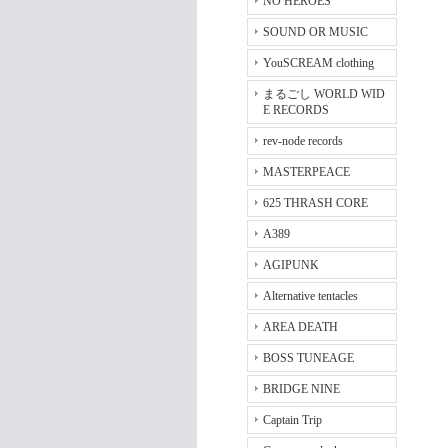
NO HEROES
SOUND OR MUSIC
YouSCREAM clothing
まるごし WORLD WID
E RECORDS
rev-node records
MASTERPEACE
625 THRASH CORE
A389
AGIPUNK
Alternative tentacles
AREA DEATH
BOSS TUNEAGE
BRIDGE NINE
Captain Trip