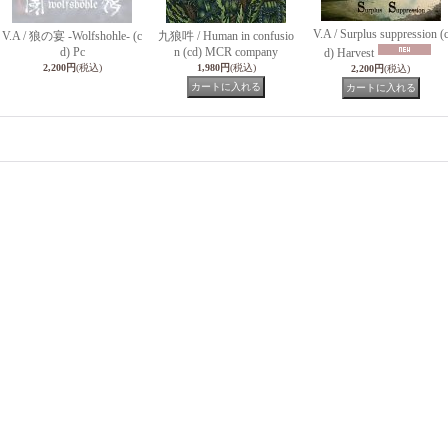
V.A / Surplus suppression (
V.A / 狼の宴 -Wolfshohle- (c
九狼吽 / Human in confusio
d) Pc
n (cd) MCR company
d) Harvest
2,200円
(税込)
1,980円
(税込)
2,200円
(税込)