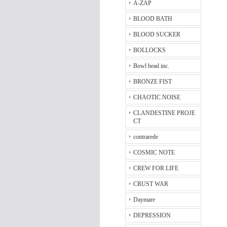
A-ZAP
BLOOD BATH
BLOOD SUCKER
BOLLOCKS
Bowl head inc.
BRONZE FIST
CHAOTIC NOISE
CLANDESTINE PROJE
CT
contrarede
COSMIC NOTE
CREW FOR LIFE
CRUST WAR
Daymare
DEPRESSION