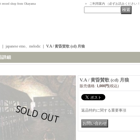
t record shop from Okayama
ご利用案内 （必ずお読みください
｜
japanese emo、melodic
｜
V.A / 黄昏賛歌 (cd) 月狼
品詳細
V.A / 黄昏賛歌 (cd) 月狼
販売価格
:
1,000円
(税込)
返品特約に関する重要事項