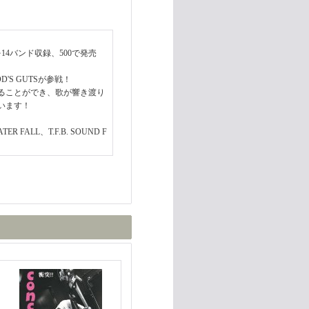
14バンド収録、500で発売
S GUTSが参戦！
ることができ、歌が響き渡り
います！
ER FALL、T.F.B. SOUND F