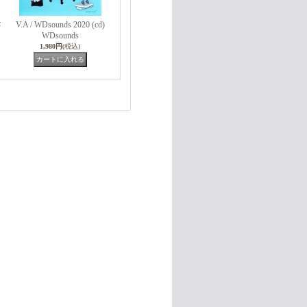
c
V.A / WDsounds 2020 (cd)
WDsounds
1,980円
(税込)