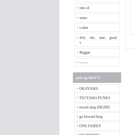
mix cd
noise
t-shirt
dvd、 vhs、 zine、 good
s
Reggae
-------
pick up label !!!
OKAYAMA
TSUYAMA PUNKS
record shop DIGDIG
go forward keep
ONE FAMILY