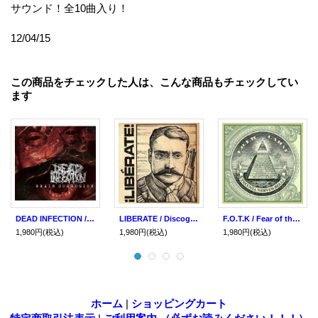
サウンド！全10曲入り！
12/04/15
この商品をチェックした人は、こんな商品もチェックしてい
ます
DEAD INFECTION / Brain corrosion (cd) Obliteration
LIBERATE / Discografía (cd) Break the records
F.O.T.K / Fear of the known (cd) Break the records
1,980円
(税込)
1,980円
(税込)
1,980円
(税込)
ホーム
|
ショッピングカート