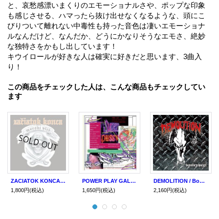
と、哀愁感漂いまくりのエモーショナルさや、ポップな印象
も感じさせる、ハマったら抜け出せなくなるような、頭にこ
びりついて離れない中毒性も持った音色は凄いエモーショナ
ルなんだけど、なんだか、どうにかなりそうなエモさ、絶妙
な独特さをかもし出しています！
キウイロールが好きな人は確実に好きだと思います、3曲入
り！
この商品をチェックした人は、こんな商品もチェックしてい
ます
ZACIATOK KONCA / MORSKI VLCI CD (cd)
POWER PLAY GALAXY & EVIS live mix cd (2cd) Power play
DEMOLITION / Bombenhagel (cd) Duel
1,800円
(税込)
1,650円
(税込)
2,160円
(税込)