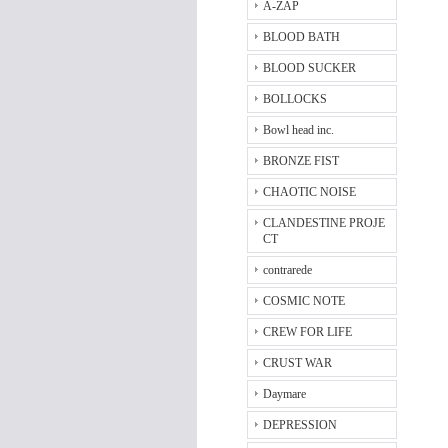
A-ZAP
BLOOD BATH
BLOOD SUCKER
BOLLOCKS
Bowl head inc.
BRONZE FIST
CHAOTIC NOISE
CLANDESTINE PROJE
CT
contrarede
COSMIC NOTE
CREW FOR LIFE
CRUST WAR
Daymare
DEPRESSION