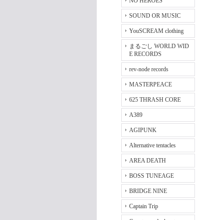
NO HEROES
SOUND OR MUSIC
YouSCREAM clothing
まるごし WORLD WID
E RECORDS
rev-node records
MASTERPEACE
625 THRASH CORE
A389
AGIPUNK
Alternative tentacles
AREA DEATH
BOSS TUNEAGE
BRIDGE NINE
Captain Trip