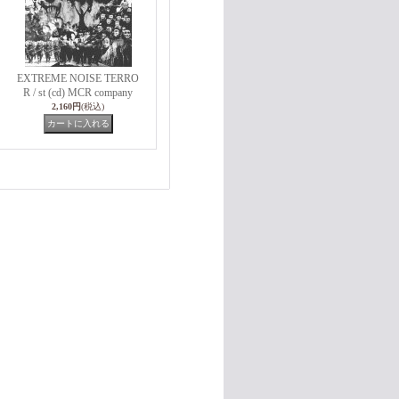
EXTREME NOISE TERRO
R / st (cd) MCR company
2,160円
(税込)