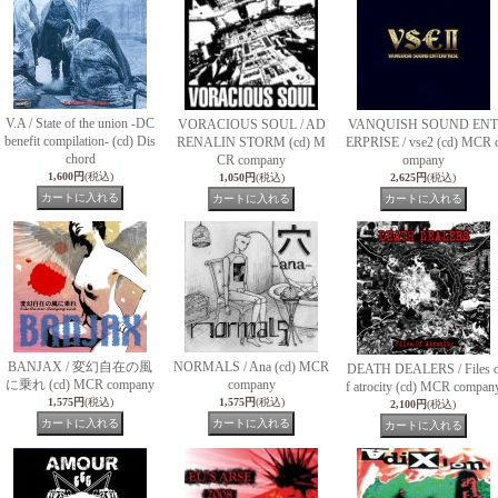
V.A / State of the union -DC
VORACIOUS SOUL / AD
VANQUISH SOUND ENT
benefit compilation- (cd) Dis
RENALIN STORM (cd) M
ERPRISE / vse2 (cd) MCR 
chord
CR company
ompany
1,600円
(税込)
1,050円
(税込)
2,625円
(税込)
BANJAX / 変幻自在の風
NORMALS / Ana (cd) MCR
DEATH DEALERS / Files 
に乗れ (cd) MCR company
company
f atrocity (cd) MCR compan
1,575円
(税込)
1,575円
(税込)
2,100円
(税込)