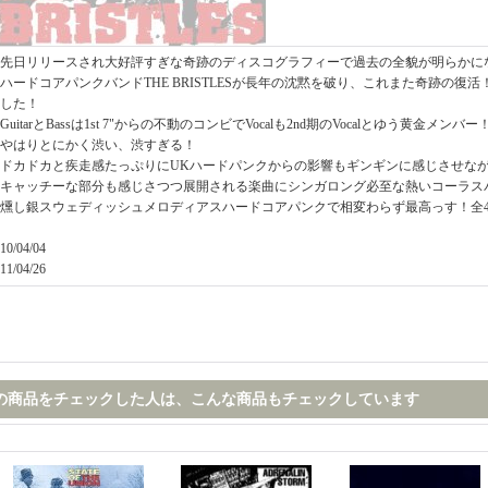
先日リリースされ大好評すぎな奇跡のディスコグラフィーで過去の全貌が明らかに
ハードコアパンクバンドTHE BRISTLESが長年の沈黙を破り、これまた奇跡の復
した！
GuitarとBassは1st 7"からの不動のコンビでVocalも2nd期のVocalとゆう黄金メンバー
やはりとにかく渋い、渋すぎる！
ドカドカと疾走感たっぷりにUKハードパンクからの影響もギンギンに感じさせな
キャッチーな部分も感じさつつ展開される楽曲にシンガロング必至な熱いコーラス
燻し銀スウェディッシュメロディアスハードコアパンクで相変わらず最高っす！全
10/04/04
11/04/26
の商品をチェックした人は、こんな商品もチェックしています