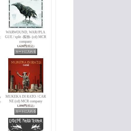
WARWOUND, WAR//PLA
GUE / split -孤独- (cd) MCR
c
company
1,620円
(税込)
MUKEKA DI RATO / CAR
o
NE (cd) MCR company
y
1,890円
(税込)