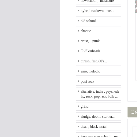
newschool、metalcore
nyhc, beatdown, mosh
old school
chaotic
crust、 punk...
Oi/Skinheads
thrash, fast, 80's...
emo, melodic
post rock
altanative, indie , psychede
lic, rock, pop, acid folk ...
grind
こ
sludge, doom, storner...
death, black metal
japanese new school、ny