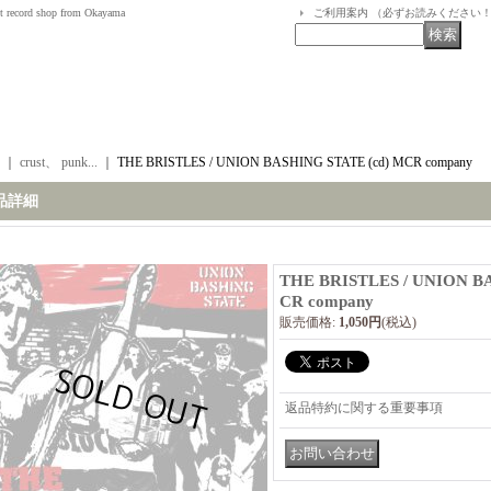
t record shop from Okayama
ご利用案内 （必ずお読みください
｜
crust、 punk...
｜
THE BRISTLES / UNION BASHING STATE (cd) MCR company
品詳細
THE BRISTLES / UNION BA
CR company
販売価格
:
1,050円
(税込)
返品特約に関する重要事項