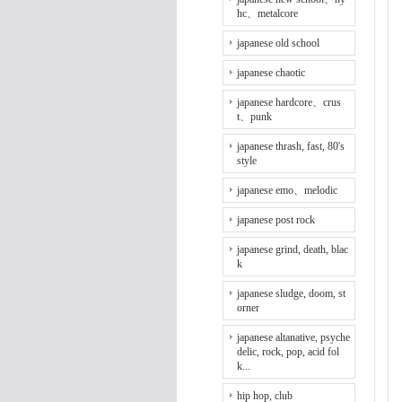
hc、metalcore
japanese old school
japanese chaotic
japanese hardcore、crus
t、punk
japanese thrash, fast, 80's
style
japanese emo、melodic
japanese post rock
japanese grind, death, blac
k
japanese sludge, doom, st
orner
japanese altanative, psyche
delic, rock, pop, acid fol
k...
hip hop, club