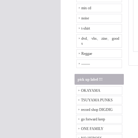
mix cd
noise
t-shirt
dvd、 vhs、 zine、 good
s
Reggae
-------
pick up label !!!
OKAYAMA
TSUYAMA PUNKS
record shop DIGDIG
go forward keep
ONE FAMILY