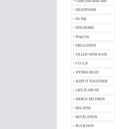
Count your lucky stars
DEATHWISH
De Stijl
DISCHORD
Drag City
EBULLITION
FILLED WITH HATE
F.O.A.D
HYDRA HEAD
KEEP IT TOGETHER
LIFE IS ABUSE
MERGE RECORDS
RELAPSE
REVELATION
RUCKTION