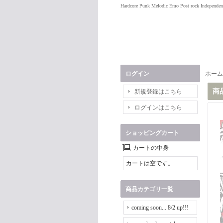
Hardcore Punk Melodic Emo Post rock Independen
ログイン
ホーム
商
新規登録はこちら
ログインはこちら
ショッピングカート
カートの中身
カートは空です。
商品カテゴリ一覧
coming soon... 8/2 up!!!