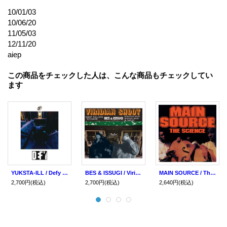
10/01/03
10/06/20
11/05/03
12/11/20
aiep
この商品をチェックした人は、こんな商品もチェックしてい
ます
YUKSTA-ILL / Defy (cd) P-vine/RC slum
BES & ISSUGI / Viridian shoot (cd) P-vine/Dogear
MAIN SOURCE / The science (cd) P-vine
2,700円
(税込)
2,700円
(税込)
2,640円
(税込)