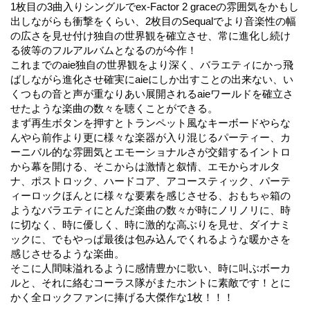
1枚目の3曲入りシングルでex-Factor 2 graceの雰囲気をかもし
出しながらも衝撃をくらい、2枚目のSequalでより音楽性の幅
の広さを見せ付け独自の世界観を確立させ、常に進化し続け
る彼等のフルアルバムとなるのが今作！
これまでのaie独自の世界観をより深く、バラエティにかっ飛
ばしながら進化させ確実にaieにしか出すことの出来ない、い
くつもの音と声が重なりあい展開されるaieワールドを確立さ
せたような楽曲の数々を聴くことができる。
まず再生ボタンを押すとトランペット風なキーボードやらな
んやら前作より更に様々な楽器が入り混じるパーティー、カ
ーニバル的な雰囲気とエモーショナルさが交錯するイントロ
から幕を開ける、そこからは激情と叙情、エモからオルタ
ナ、ポストロック、ハードコア、アコースティック、パーテ
ィーロックほんとに様々な要素を感じさせる、おもちゃ箱の
ようなバラエティにとんだ楽曲の数々が時にノリノリに、時
に切なく、時に優しく、時に激的な高ぶりを見せ、ダイナミ
ックに、でもやっぱ最後は包み込んでくれるような暖かさを
感じさせるような楽曲。
そこに人間味溢れるように感情豊かに歌い、時に叫ぶボーカ
ルと、それに絡むコーラス隊がまたホントに素敵です！とに
かく全ロックファンに捧げる大傑作な1枚！！！