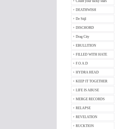
Count your lucky stars
DEATHWISH
De Stijl
DISCHORD
Drag City
EBULLITION
FILLED WITH HATE
F.O.A.D
HYDRA HEAD
KEEP IT TOGETHER
LIFE IS ABUSE
MERGE RECORDS
RELAPSE
REVELATION
RUCKTION