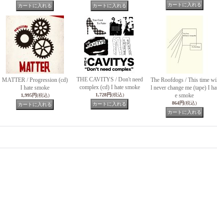
THE CAVITYS / Don't need
MATTER / Progression (cd)
The Roofdogs / This time wi
complex (cd) I hate smoke
I hate smoke
l never change me (tape) I ha
1,728円
(税込)
e smoke
1,995円
(税込)
864円
(税込)