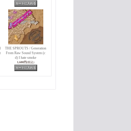
l
THE SPROUTS / Generation
t
From Raw Sound System (c
d) I hate smoke
1,680円
(税込)