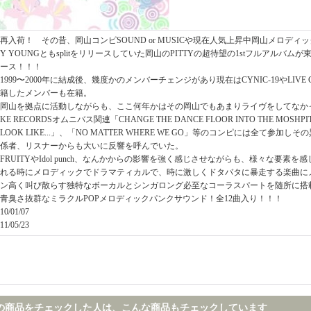
再入荷！ その昔、岡山コンピSOUND or MUSICや現在人気上昇中岡山メロディック暴走
Y YOUNGともsplitをリリースしていた岡山のPITTYの超待望の1stフルアルバムが東京の
ース！！！
1999〜2000年に結成後、幾度かのメンバーチェンジがあり現在はCYNIC-19やLIVE CL
籍したメンバーも在籍。
岡山を拠点に活動しながらも、ここ何年かはその岡山でもあまりライヴをしてなかったPIT
KE RECORDSオムニバス関連「CHANGE THE DANCE FLOOR INTO THE MOSHPIT!
LOOK LIKE...」、「NO MATTER WHERE WE GO」等のコンピには全て参
係者、リスナーからも大いに反響を呼んでいた。
FRUITYやIdol punch、なんかからの影響を強く感じさせながらも、様々な要素
れる時にメロディックでドラマティカルで、時に激しくドタバタに暴走する楽曲に
ン高く叫び散らす独特なボーカルとシンガロング必至なコーラスパートを随所に搭
青臭さ抜群なミラクルPOPメロディックパンクサウンド！全12曲入り！！！
10/01/07
11/05/23
の商品をチェックした人は、こんな商品もチェックしています