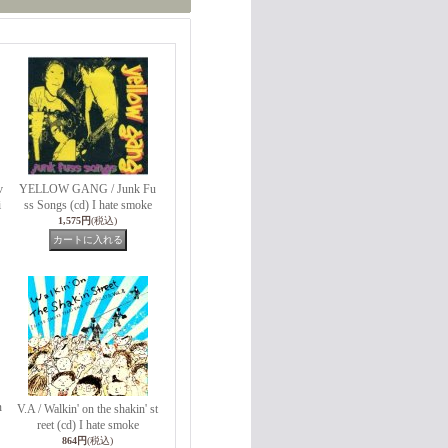
v
YELLOW GANG / Junk Fu
i
ss Songs (cd) I hate smoke
1,575円
(税込)
n
V.A / Walkin' on the shakin' st
reet (cd) I hate smoke
864円
(税込)