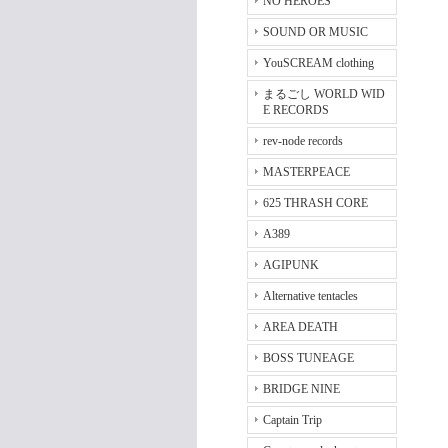
NO HEROES
SOUND OR MUSIC
YouSCREAM clothing
まるごし WORLD WID
E RECORDS
rev-node records
MASTERPEACE
625 THRASH CORE
A389
AGIPUNK
Alternative tentacles
AREA DEATH
BOSS TUNEAGE
BRIDGE NINE
Captain Trip