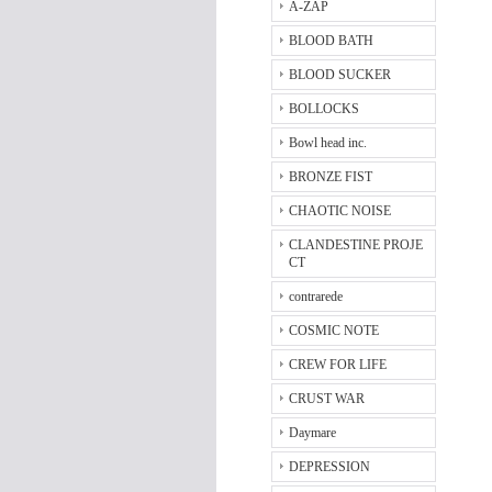
A-ZAP
BLOOD BATH
BLOOD SUCKER
BOLLOCKS
Bowl head inc.
BRONZE FIST
CHAOTIC NOISE
CLANDESTINE PROJE
CT
contrarede
COSMIC NOTE
CREW FOR LIFE
CRUST WAR
Daymare
DEPRESSION