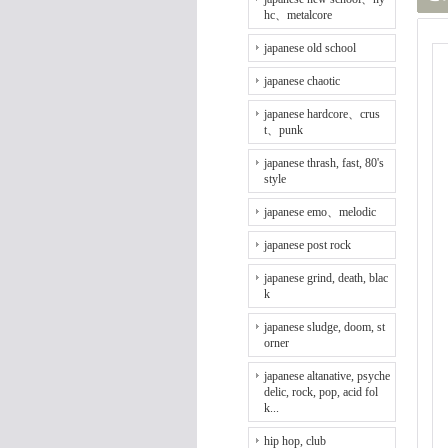
hc、metalcore
japanese old school
japanese chaotic
japanese hardcore、crus
t、punk
japanese thrash, fast, 80's
style
japanese emo、melodic
japanese post rock
japanese grind, death, blac
k
japanese sludge, doom, st
orner
japanese altanative, psyche
delic, rock, pop, acid fol
k...
hip hop, club