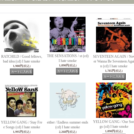
THE SENSATIONS / st (cd)
RATCHILD / Good fellows,
SEVENTEEN AGAIN / Ne
I hate smoke
bad idea (cd) I hate smoke
er Wanna Be Seventeen Aga
1,890円
(税込)
n (cd) I hate smoke
1,980円
(税込)
1,785円
(税込)
YELLOW GANG / Our So
YELLOW GANG / Stay Fre
either / Endless summer ends
gs (cd) I hate smoke
e Songs (cd) I hate smoke
(cd) I hate smoke
1,890円
(税込)
1,995円
(税込)
2,268円
(税込)