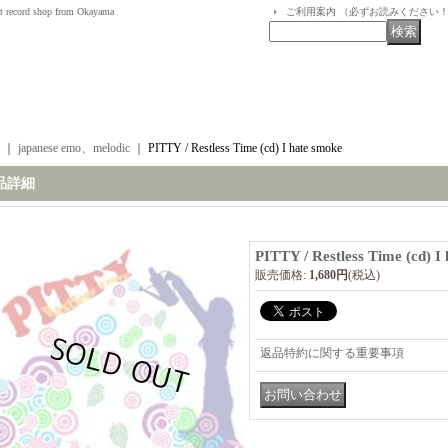
t record shop from Okayama
ご利用案内 （必ずお読みください
｜
japanese emo、melodic
｜
PITTY / Restless Time (cd) I hate smoke
品詳細
PITTY / Restless Time (cd) I
販売価格
:
1,680円
(税込)
返品特約に関する重要事項