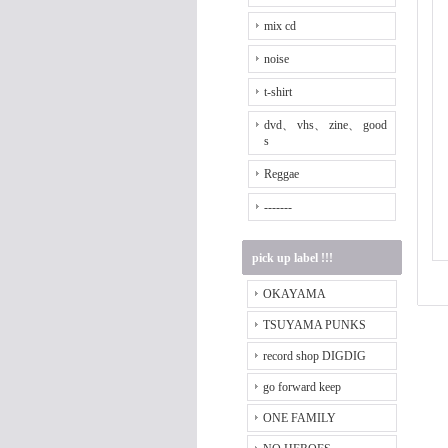
mix cd
noise
t-shirt
dvd、 vhs、 zine、 good
s
Reggae
-------
pick up label !!!
OKAYAMA
TSUYAMA PUNKS
record shop DIGDIG
go forward keep
ONE FAMILY