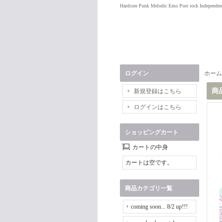
Hardcore Punk Melodic Emo Post rock Independen
ログイン
ホーム
商
新規登録はこちら
ログインはこちら
ショッピングカート
カートの中身
カートは空です。
商品カテゴリ一覧
coming soon... 8/2 up!!!