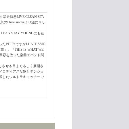
特急LIVE CLEAN STA
I hate smokeより遂にリリ
EAN STAY YOUNGにも在
TYですがI HATE SMO
!!」、「THIS IS WHAT WE
加しその異彩を放った楽曲でバンド関
を感じさせる目まぐるしく展開さ
メロディアスな歌とテンショ
載したウルトラキャッチーで