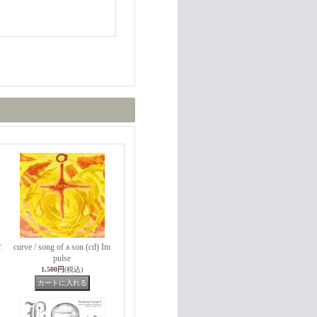
r
curve / song of a son (cd) Im
pulse
1,500円
(税込)