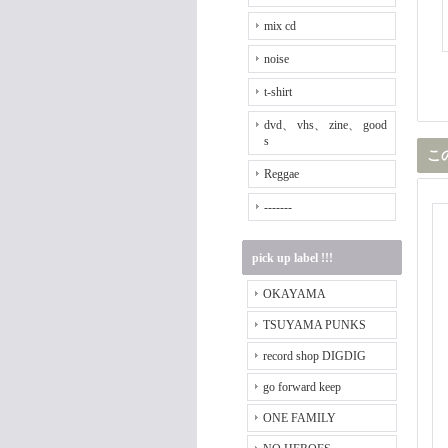
mix cd
noise
t-shirt
dvd、 vhs、 zine、 good
s
こ
Reggae
-------
pick up label !!!
OKAYAMA
TSUYAMA PUNKS
record shop DIGDIG
go forward keep
ONE FAMILY