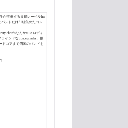
井川先生が主催する良質レーベルIm
県のバンドだけ31組集めたコン
y chordsなんかのメロディ
ラインドなSpacegrinder、更
ードコアまで四国のバンドを
れ！