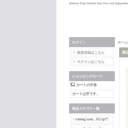
Hardcore Punk Melodic Emo Post rock Independen
ログイン
ホーム
商
新規登録はこちら
ログインはこちら
ショッピングカート
カートの中身
カートは空です。
商品カテゴリ一覧
coming soon... 8/2 up!!!