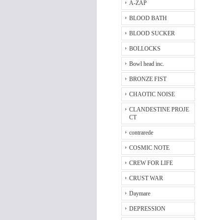
A-ZAP
BLOOD BATH
BLOOD SUCKER
BOLLOCKS
Bowl head inc.
BRONZE FIST
CHAOTIC NOISE
CLANDESTINE PROJE
CT
contrarede
COSMIC NOTE
CREW FOR LIFE
CRUST WAR
Daymare
DEPRESSION