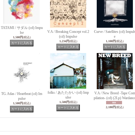
TATAMI / サダル (cd) Impu
V.A / Breaking Concept vol.2
Curve / Satellites (cd) Impul
lse
(cd) Impulse
e
1,500円
(税込)
1,234円
(税込)
1,100円
(税込)
folks / あたたかい (cd) Imp
V.A / New Breed -Tape Co
TG.Atlas / Heartbeat (cd) Im
ulse
pilation- (cd) (2Lp) Wardanc
pulse
1,500円
(税込)
1,500円
(税込)
2,180円
(税込)