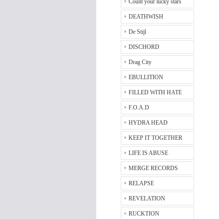
Count your lucky stars
DEATHWISH
De Stijl
DISCHORD
Drag City
EBULLITION
FILLED WITH HATE
F.O.A.D
HYDRA HEAD
KEEP IT TOGETHER
LIFE IS ABUSE
MERGE RECORDS
RELAPSE
REVELATION
RUCKTION