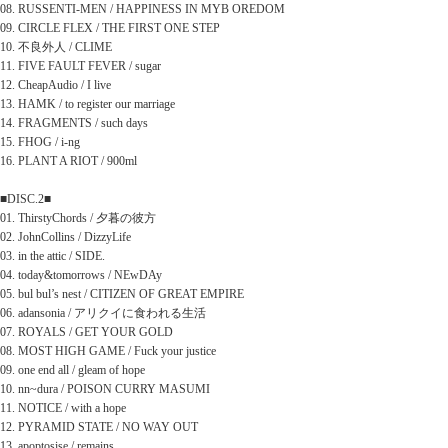
08. RUSSENTI-MEN / HAPPINESS IN MYB OREDOM
09. CIRCLE FLEX / THE FIRST ONE STEP
10. 不良外人 / CLIME
11. FIVE FAULT FEVER / sugar
12. CheapAudio / I live
13. HAMK / to register our marriage
14. FRAGMENTS / such days
15. FHOG / i-ng
16. PLANT A RIOT / 900ml
■DISC.2■
01. ThirstyChords / 夕暮の彼方
02. JohnCollins / DizzyLife
03. in the attic / SIDE.
04. today&tomorrows / NEwDAy
05. bul bul’s nest / CITIZEN OF GREAT EMPIRE
06. adansonia / アリクイに食われる生活
07. ROYALS / GET YOUR GOLD
08. MOST HIGH GAME / Fuck your justice
09. one end all / gleam of hope
10. nn~dura / POISON CURRY MASUMI
11. NOTICE / with a hope
12. PYRAMID STATE / NO WAY OUT
13. apoptosise / remains