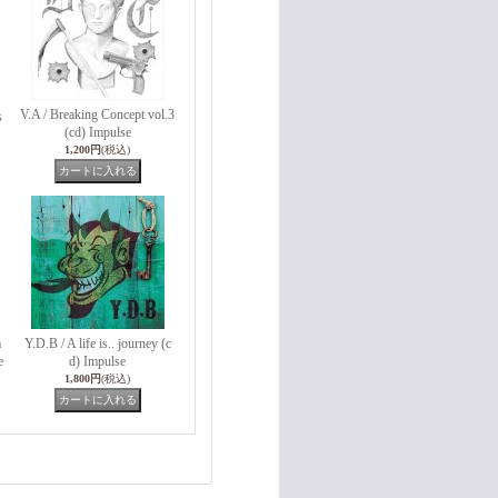
V.A / Breaking Concept vol.3
s
(cd) Impulse
1,200円
(税込)
m
Y.D.B / A life is.. journey (c
e
d) Impulse
1,800円
(税込)