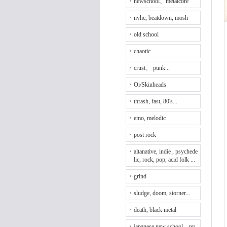
newschool、metalcore
nyhc, beatdown, mosh
old school
chaotic
crust、 punk...
Oi/Skinheads
thrash, fast, 80's...
emo, melodic
post rock
altanative, indie , psychede
lic, rock, pop, acid folk ...
grind
sludge, doom, storner...
death, black metal
japanese new school、ny