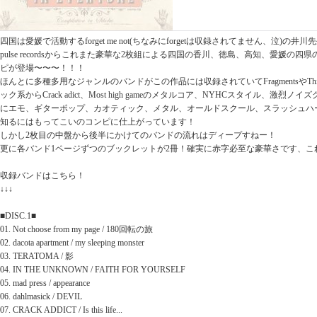
四国は愛媛で活動するforget me not(ちなみにforgetは収録されてません、泣)の
pulse recordsからこれまた豪華な2枚組による四国の香川、徳島、高知、愛媛の四
ピが登場〜〜〜！！！
ほんとに多種多用なジャンルのバンドがこの作品には収録されていてFragmentsやThirst
ック系からCrack adict、Most high gameのメタルコア、NYHCスタイル、激烈ノイズグ
にエモ、ギターポップ、カオティック、メタル、オールドスクール、スラッシュハ
知るにはもってこいのコンピに仕上がっています！
しかし2枚目の中盤から後半にかけてのバンドの流れはディープすねー！
更に各バンド1ページずつのブックレットが2冊！確実に赤字必至な豪華さです、こ
収録バンドはこちら！
↓↓↓
■DISC.1■
01. Not choose from my page / 180回転の旅
02. dacota apartment / my sleeping monster
03. TERATOMA / 影
04. IN THE UNKNOWN / FAITH FOR YOURSELF
05. mad press / appearance
06. dahlmasick / DEVIL
07. CRACK ADDICT / Is this life...