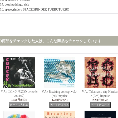
14. dead pudding / sick
15. spacegrinder / SPACEGRINDER TURBOTURBO
の商品をチェックした人は、こんな商品もチェックしています
V.A / コンクリ詰め compila
V.A / Breaking concept vol.4
V.A / Takamatsu city Hardco
tion (cd)
(cd) Impulse
e (2cd) Impulse
1,500円
(税込)
1,200円
(税込)
2,200円
(税込)