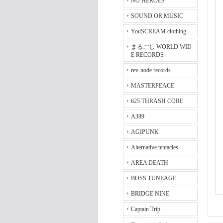
NO HEROES
SOUND OR MUSIC
YouSCREAM clothing
まるごし WORLD WID
E RECORDS
rev-node records
MASTERPEACE
625 THRASH CORE
A389
AGIPUNK
Alternative tentacles
AREA DEATH
BOSS TUNEAGE
BRIDGE NINE
Captain Trip