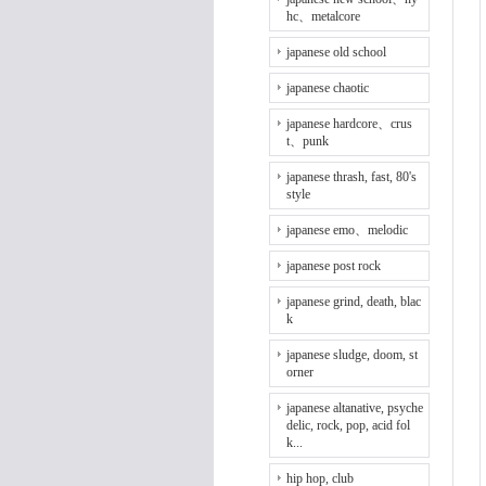
hc、metalcore
japanese old school
japanese chaotic
japanese hardcore、crus
t、punk
japanese thrash, fast, 80's
style
japanese emo、melodic
japanese post rock
japanese grind, death, blac
k
japanese sludge, doom, st
orner
japanese altanative, psyche
delic, rock, pop, acid fol
k...
hip hop, club