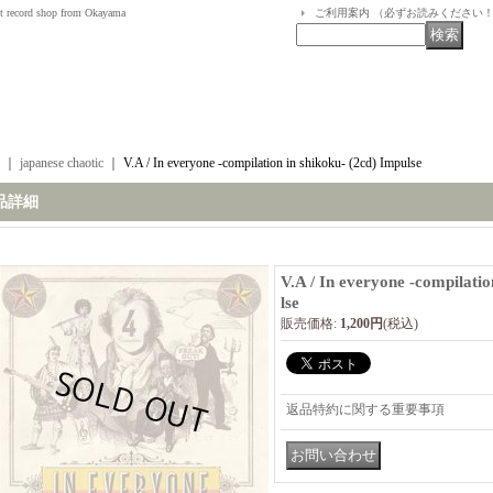
t record shop from Okayama
ご利用案内 （必ずお読みください
｜
japanese chaotic
｜
V.A / In everyone -compilation in shikoku- (2cd) Impulse
品詳細
V.A / In everyone -compilatio
lse
販売価格
:
1,200円
(税込)
返品特約に関する重要事項