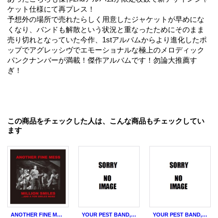
ケット仕様にて再プレス！
予想外の場所で売れたらしく用意したジャケットが早めにな
くなり、バンドも解散という状況と重なったためにそのまま
売り切れとなっていた今作、1stアルバムからより進化したポ
ップでアグレッシヴでエモーショナルな極上のメロディック
パンクナンバーが満載！傑作アルバムです！勿論大推薦す
ぎ！
この商品をチェックした人は、こんな商品もチェックしてい
ます
ANOTHER FINE MESS / Million smiles...and a few smiles more (2cd) Fixing a hole
YOUR PEST BAND, HOLY SHIT! / Split (7ep) Snuffy smiles
YOUR PEST BAND, EINE KLEINE CHINMUZIK / Split (7ep) Snuffy smiles