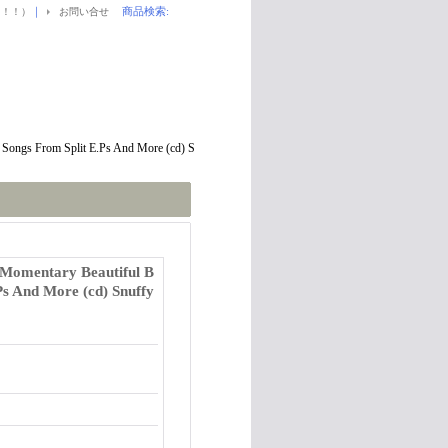
｜
商品検索
:
！！！）
お問い合せ
ongs From Split E.Ps And More (cd) S
omentary Beautiful B
Ps And More (cd) Snuffy