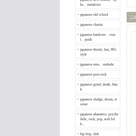
hc、metalcore
japanese old school
こ
japanese chaotic
japanese hardcore、crus
t、punk
japanese thrash, fast, 80's
style
japanese emo、melodic
japanese post rock
japanese grind, death, blac
k
japanese sludge, doom, st
orner
japanese altanative, psyche
delic, rock, pop, acid fol
k...
hip hop, club