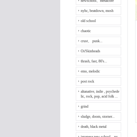
newschool、metalcore
nyhc, beatdown, mosh
old school
chaotic
crust、 punk...
Oi/Skinheads
thrash, fast, 80's...
emo, melodic
post rock
altanative, indie , psychede
lic, rock, pop, acid folk ...
grind
sludge, doom, storner...
death, black metal
japanese new school、ny