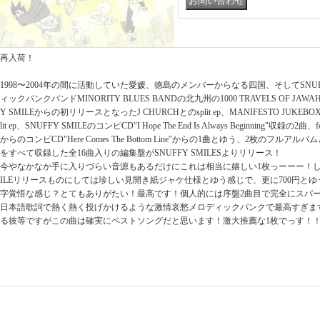
再入荷！
1998〜2004年の間に活動していた愛媛、徳島のメンバーからなる四国、そしてSNUF
ィックパンクバンドMINORITY BLUES BANDの北九州の1000 TRAVELS OF JAWAHAR
Y SMILEからの初リリースとなったJ CHURCHとのsplit ep、MANIFESTO JUKEBOXと
lit ep、SNUFFY SMILEのコンピCD"I Hope The End Is Always Beginning"収録の2曲、f
からのコンピCD"Here Comes The Bottom Line"からの1曲とゆう、2枚のフ
をすべて収録した全16曲入りの編集盤がSNUFFY SMILESよりリリース！
今やなかなか手に入りづらい音源もあるだけにこれは相当に嬉しい1枚っーーー！しかも
ILEリリースものにしては珍しい見開き紙ジャケ仕様とゆう感じで、更に700円と
字覚悟な感じ？とてもありがたい！最高です！個人的には序盤2曲目で完全にスパ
日本語歌詞で熱く熱く投げかけるような激情哀愁メロディックパンクで最高すぎま
る彼等ですがこの曲は確実にベストソングだと思います！激大推薦な1枚でっす！