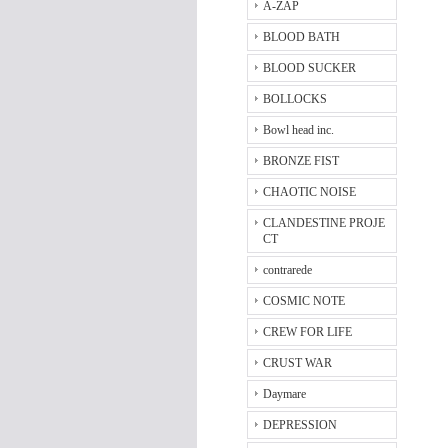
A-ZAP
BLOOD BATH
BLOOD SUCKER
BOLLOCKS
Bowl head inc.
BRONZE FIST
CHAOTIC NOISE
CLANDESTINE PROJE
CT
contrarede
COSMIC NOTE
CREW FOR LIFE
CRUST WAR
Daymare
DEPRESSION