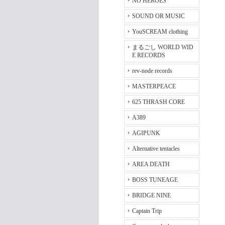
NO HEROES
SOUND OR MUSIC
YouSCREAM clothing
まるごし WORLD WID
E RECORDS
rev-node records
MASTERPEACE
625 THRASH CORE
A389
AGIPUNK
Alternative tentacles
AREA DEATH
BOSS TUNEAGE
BRIDGE NINE
Captain Trip