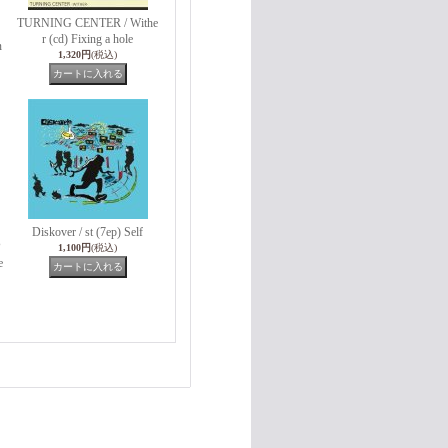
TURNING CENTER / Withe
r (cd) Fixing a hole
n
1,320円
(税込)
Diskover / st (7ep) Self
P
1,100円
(税込)
e