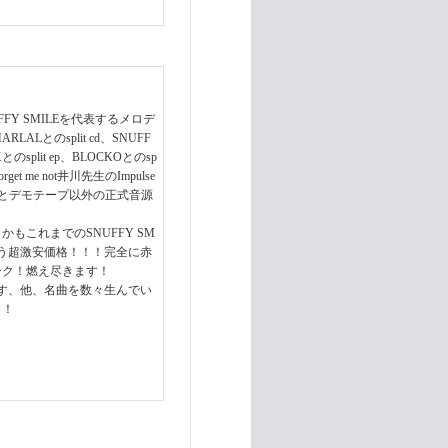
FY SMILEを代表するメロデ
LALとのsplit cd、SNUFF
のsplit ep、BLOCKOとのsp
orget me not井川先生のImpulse
ルアルバムとデモテープ以外の正式音源
これまでのSNUFFY SM
ゆう超激安価格！！！完全に赤
ーク！燃え尽きます！
す、他、名曲を数々生んでい
！！