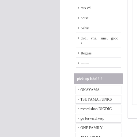
mix cd
noise
t-shirt
dvd、 vhs、 zine、 good
s
Reggae
-------
pick up label !!!
OKAYAMA
TSUYAMA PUNKS
record shop DIGDIG
go forward keep
ONE FAMILY