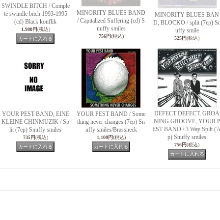
SWINDLE BITCH / Comple
MINORITY BLUES BAND
te swindle bitch 1993-1995
MINORITY BLUES BAN
/ Capitalized Suffering (cd) S
(cd) Black konflik
D, BLOCKO / split (7ep) S
nuffy smiles
1,980円
(税込)
uffy smile
756円
(税込)
525円
(税込)
DEFECT DEFECT, GROA
YOUR PEST BAND, EINE
YOUR PEST BAND / Some
NING GROOVE, YOUR 
KLEINE CHINMUZIK / Sp
thing never changes (7ep) Sn
EST BAND / 3 Way Split (7
lit (7ep) Snuffy smiles
uffy smiles/Brassneck
p) Snuffy smiles
735円
(税込)
1,100円
(税込)
756円
(税込)