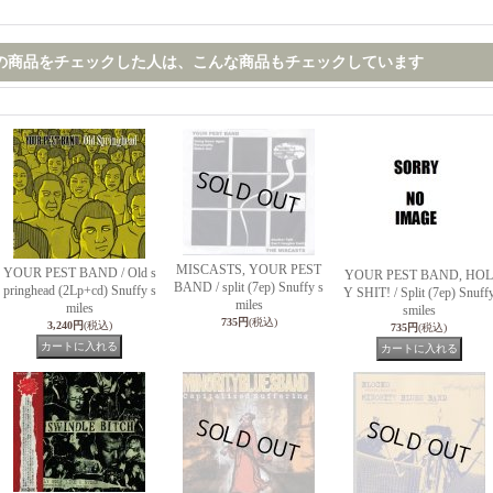
の商品をチェックした人は、こんな商品もチェックしています
MISCASTS, YOUR PEST
YOUR PEST BAND / Old s
YOUR PEST BAND, HOL
BAND / split (7ep) Snuffy s
pringhead (2Lp+cd) Snuffy s
Y SHIT! / Split (7ep) Snuff
miles
miles
smiles
735円
(税込)
3,240円
(税込)
735円
(税込)