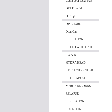
Count your lucky stars
DEATHWISH
De Stijl
DISCHORD
Drag City
EBULLITION
FILLED WITH HATE
F.O.A.D
HYDRA HEAD
KEEP IT TOGETHER
LIFE IS ABUSE
MERGE RECORDS
RELAPSE
REVELATION
RUCKTION