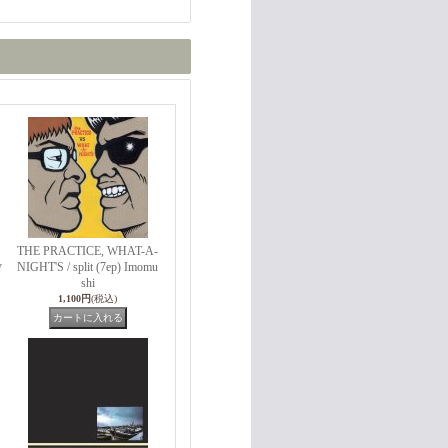
THE PRACTICE, WHAT-A-
y
NIGHT'S / split (7ep) Imomu
shi
1,100円
(税込)