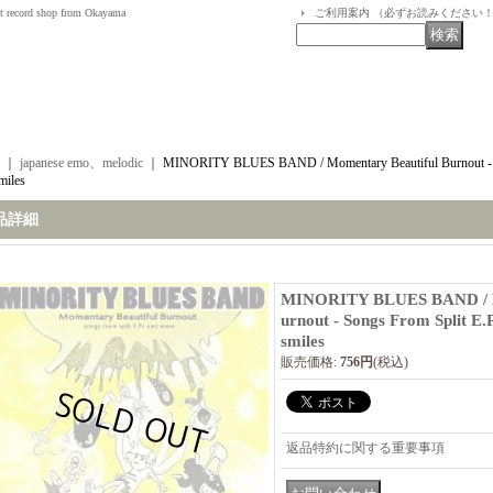
t record shop from Okayama
ご利用案内 （必ずお読みください
｜
japanese emo、melodic
｜
MINORITY BLUES BAND / Momentary Beautiful Burnout - S
miles
品詳細
MINORITY BLUES BAND / M
urnout - Songs From Split E.
smiles
販売価格
:
756円
(税込)
返品特約に関する重要事項