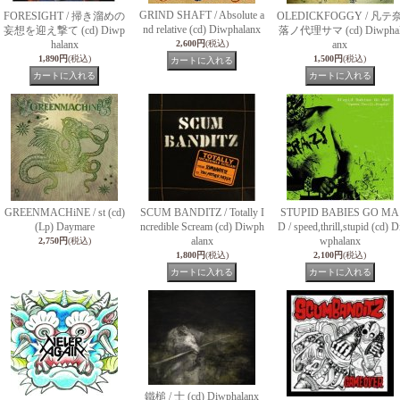
GRIND SHAFT / Absolute a
FORESIGHT / 掃き溜めの
OLEDICKFOGGY / 凡テ
nd relative (cd) Diwphalanx
妄想を迎え撃て (cd) Diwp
落ノ代理サマ (cd) Diwpha
halanx
2,600円
(税込)
anx
1,890円
(税込)
1,500円
(税込)
GREENMACHiNE / st (cd)
SCUM BANDITZ / Totally I
STUPID BABIES GO MA
(Lp) Daymare
ncredible Scream (cd) Diwph
D / speed,thrill,stupid (cd) D
alanx
wphalanx
2,750円
(税込)
1,800円
(税込)
2,100円
(税込)
鐵槌 / 士 (cd) Diwphalanx