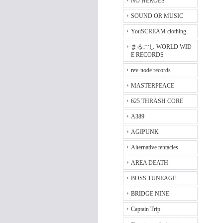
NO HEROES
SOUND OR MUSIC
YouSCREAM clothing
まるごし WORLD WID
E RECORDS
rev-node records
MASTERPEACE
625 THRASH CORE
A389
AGIPUNK
Alternative tentacles
AREA DEATH
BOSS TUNEAGE
BRIDGE NINE
Captain Trip