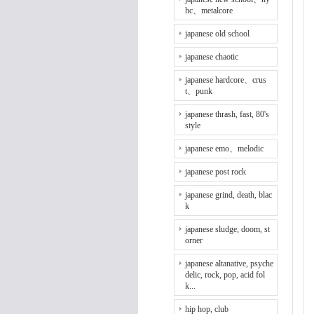
hc、metalcore
japanese old school
japanese chaotic
japanese hardcore、crus
t、punk
japanese thrash, fast, 80's
style
japanese emo、melodic
japanese post rock
japanese grind, death, blac
k
japanese sludge, doom, st
orner
japanese altanative, psyche
delic, rock, pop, acid fol
k...
hip hop, club