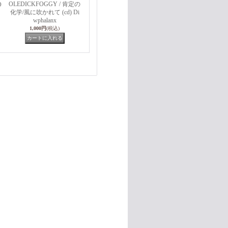
OLEDICKFOGGY / 肯定の
O
化学/風に吹かれて (cd) Di
wphalanx
1,000円
(税込)