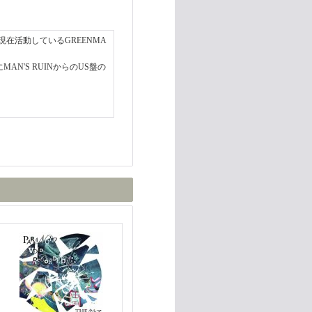
現在活動しているGREENMA
MAN'S RUINからのUS盤の