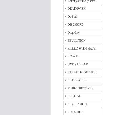
Count your lucky stars
DEATHWISH
De Stijl
DISCHORD
Drag City
EBULLITION
FILLED WITH HATE
F.O.A.D
HYDRA HEAD
KEEP IT TOGETHER
LIFE IS ABUSE
MERGE RECORDS
RELAPSE
REVELATION
RUCKTION