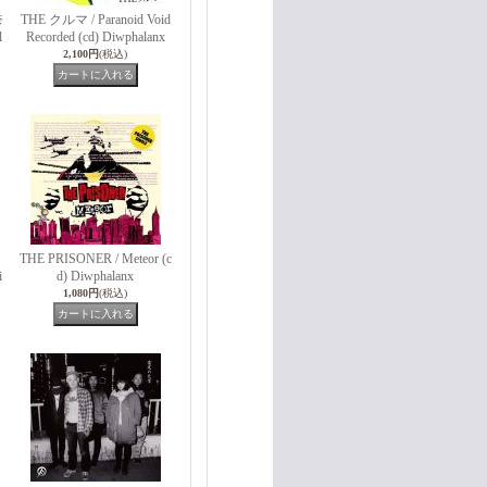
奈
THE クルマ / Paranoid Void
l
Recorded (cd) Diwphalanx
2,100円
(税込)
THE PRISONER / Meteor (c
i
d) Diwphalanx
1,080円
(税込)