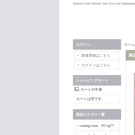
Hardcore Punk Melodic Emo Post rock Independen
ログイン
ホーム
商
新規登録はこちら
ログインはこちら
ショッピングカート
カートの中身
カートは空です。
商品カテゴリ一覧
coming soon... 8/2 up!!!