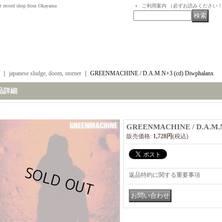
t record shop from Okayama
ご利用案内 （必ずお読みください
｜
japanese sludge, doom, storner
｜
GREENMACHINE / D.A.M.N+3 (cd) Diwphalanx
品詳細
GREENMACHINE / D.A.M.N+
販売価格
:
1,728円
(税込)
返品特約に関する重要事項