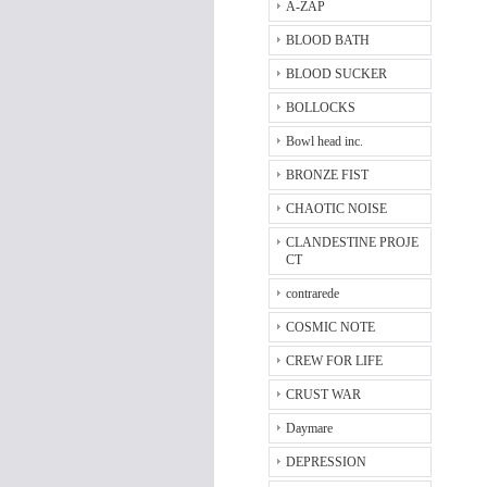
A-ZAP
BLOOD BATH
BLOOD SUCKER
BOLLOCKS
Bowl head inc.
BRONZE FIST
CHAOTIC NOISE
CLANDESTINE PROJE
CT
contrarede
COSMIC NOTE
CREW FOR LIFE
CRUST WAR
Daymare
DEPRESSION