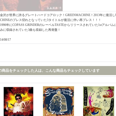
金沢が世界に誇るグレートハードコアロック！GREENMACHINE！2013年に復活し
CHINEのプレス切れとなっていた3タイトルが復活に伴い再プレス！！！
1996年にCOPASS GRINDERのレーベルTASTEからリリースされていた1stアルバムに
みに収録されていた3曲も収録した再発盤！
14/08/17
の商品をチェックした人は、こんな商品もチェックしています