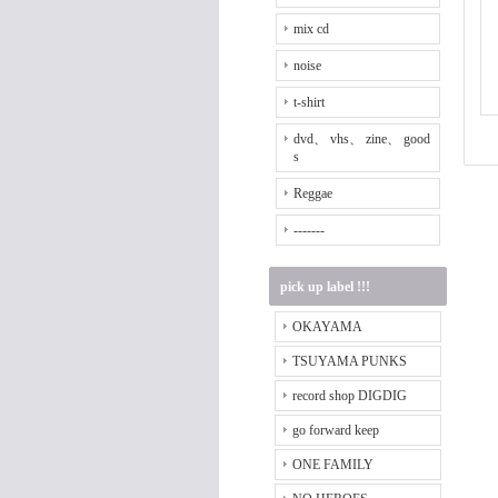
mix cd
noise
t-shirt
dvd、 vhs、 zine、 good
s
Reggae
-------
pick up label !!!
OKAYAMA
TSUYAMA PUNKS
record shop DIGDIG
go forward keep
ONE FAMILY