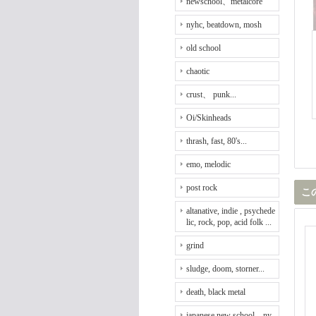
newschool、metalcore
nyhc, beatdown, mosh
old school
chaotic
crust、 punk...
Oi/Skinheads
thrash, fast, 80's...
emo, melodic
post rock
こ
altanative, indie , psychede
lic, rock, pop, acid folk ...
grind
sludge, doom, storner...
death, black metal
japanese new school、ny