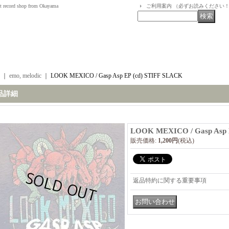
t record shop from Okayama
ご利用案内 （必ずお読みください
｜
emo, melodic
｜
LOOK MEXICO / Gasp Asp EP (cd) STIFF SLACK
品詳細
LOOK MEXICO / Gasp Asp 
販売価格
:
1,200円
(税込)
返品特約に関する重要事項