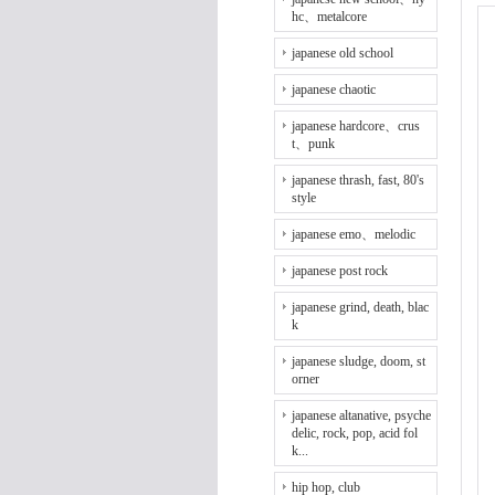
hc、metalcore
japanese old school
japanese chaotic
japanese hardcore、crus
t、punk
japanese thrash, fast, 80's
style
japanese emo、melodic
japanese post rock
japanese grind, death, blac
k
japanese sludge, doom, st
orner
japanese altanative, psyche
delic, rock, pop, acid fol
k...
hip hop, club