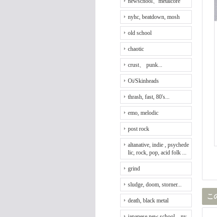
newschool、metalcore
nyhc, beatdown, mosh
old school
chaotic
crust、 punk...
Oi/Skinheads
thrash, fast, 80's...
emo, melodic
post rock
altanative, indie , psychede
lic, rock, pop, acid folk ...
grind
sludge, doom, storner...
こ
death, black metal
japanese new school、ny