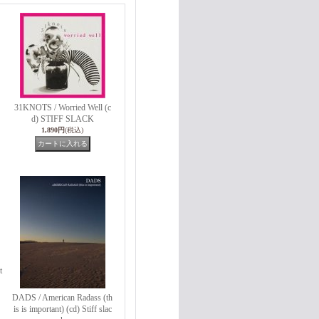
31KNOTS / Worried Well (c
d) STIFF SLACK
1,890円
(税込)
t
DADS / American Radass (th
is is important) (cd) Stiff slac