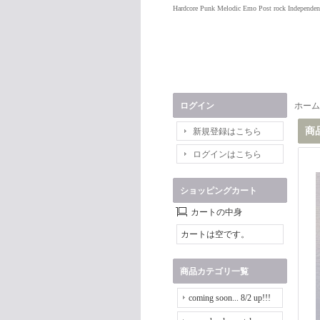
Hardcore Punk Melodic Emo Post rock Independen
ログイン
ホーム
商
新規登録はこちら
ログインはこちら
ショッピングカート
カートの中身
カートは空です。
商品カテゴリ一覧
coming soon... 8/2 up!!!