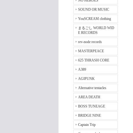
NO HEROES
SOUND OR MUSIC
YouSCREAM clothing
まるごし WORLD WID
E RECORDS
rev-node records
MASTERPEACE
625 THRASH CORE
A389
AGIPUNK
Alternative tentacles
AREA DEATH
BOSS TUNEAGE
BRIDGE NINE
Captain Trip