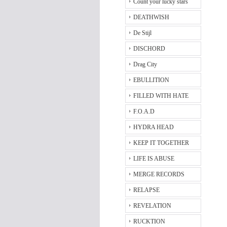
Count your lucky stars
DEATHWISH
De Stijl
DISCHORD
Drag City
EBULLITION
FILLED WITH HATE
F.O.A.D
HYDRA HEAD
KEEP IT TOGETHER
LIFE IS ABUSE
MERGE RECORDS
RELAPSE
REVELATION
RUCKTION