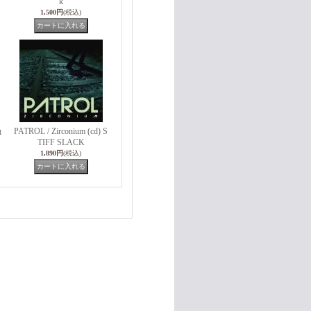
k
1,500円
(税込)
PATROL / Zirconium (cd) S
t
TIFF SLACK
1,890円
(税込)