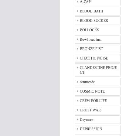
A-ZAP
BLOOD BATH
BLOOD SUCKER
BOLLOCKS
Bowl head inc.
BRONZE FIST
CHAOTIC NOISE
CLANDESTINE PROJE
CT
contrarede
COSMIC NOTE
CREW FOR LIFE
CRUST WAR
Daymare
DEPRESSION