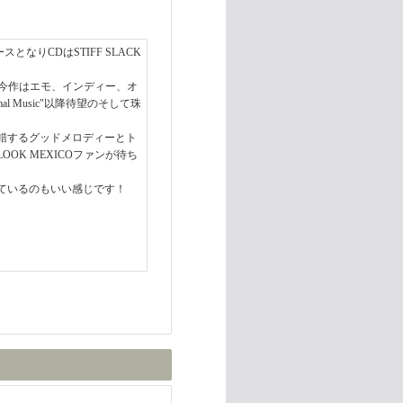
なりCDはSTIFF SLACK
なる今作はエモ、インディー、オ
l Music"以降待望のそして珠
錯するグッドメロディーとト
K MEXICOファンが待ち
ているのもいい感じです！