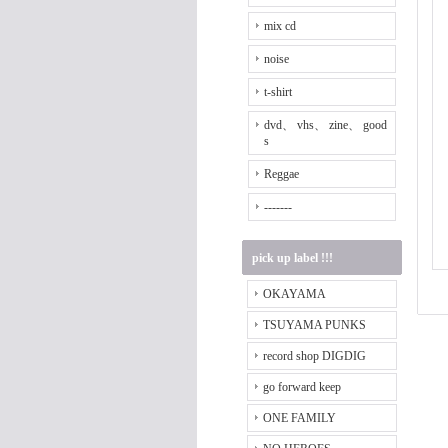
mix cd
noise
t-shirt
dvd、 vhs、 zine、 good
s
Reggae
-------
pick up label !!!
OKAYAMA
TSUYAMA PUNKS
record shop DIGDIG
go forward keep
ONE FAMILY