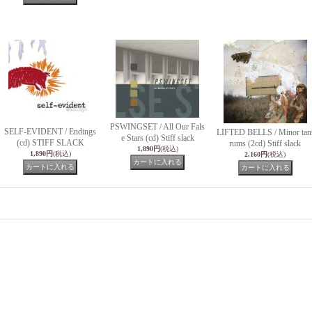
PSWINGSET / All Our Fals
SELF-EVIDENT / Endings
LIFTED BELLS / Minor tan
e Stars (cd) Stiff slack
(cd) STIFF SLACK
rums (2cd) Stiff slack
1,890円
(税込)
1,890円
(税込)
2,160円
(税込)