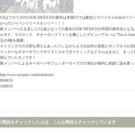
USはフロリダのLOOK MEXICOの新作は本国USでは配信とヴァイナルのみのリリースと
からのジャパンリリースオンリー！！！
新メンバー1人を足した5人組となっての新生LOOK MEXICOの待望の新作品と
ルタナ、マスロック、ギターポップファンを虜にしたデビューアルバム"This Is Anima
玉の4曲を披露。
ストリングスの大胆な導入もあったりしながらもそれ以外の哀愁とポップネスが交
リッキーなギターサウンドやリズミカルでダイナミックなドラムはまさに、きっとLOO
望んでいたモノです！
新メンバーによるキーボードやフェンダーローズでの演出が曲内に絶妙に染み渡っ
http://www.myspace.com/lookmexico
09/08/24
10/06/23
の商品をチェックした人は、こんな商品もチェックしています