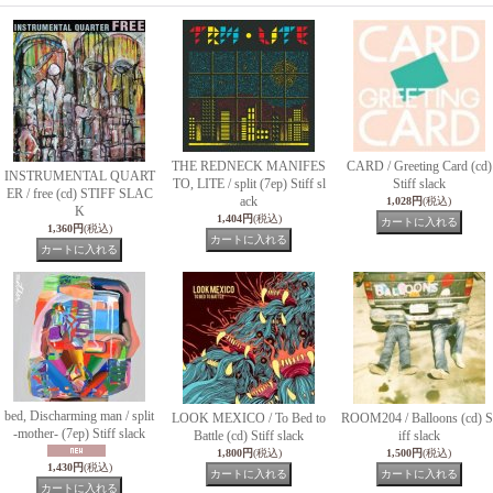
THE REDNECK MANIFES
CARD / Greeting Card (cd)
INSTRUMENTAL QUART
TO, LITE / split (7ep) Stiff sl
Stiff slack
ER / free (cd) STIFF SLAC
ack
1,028円
(税込)
K
1,404円
(税込)
1,360円
(税込)
bed, Discharming man / split
LOOK MEXICO / To Bed to
ROOM204 / Balloons (cd) S
-mother- (7ep) Stiff slack
Battle (cd) Stiff slack
iff slack
1,800円
(税込)
1,500円
(税込)
1,430円
(税込)