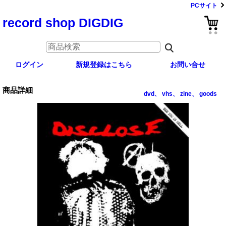
PCサイト
record shop DIGDIG
ログイン
新規登録はこちら
お問い合せ
商品詳細
dvd、 vhs、 zine、 goods