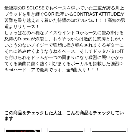
最後期のDISCLOSEでもベースを弾いていた三重が誇る川上
ブラッドを引き継ぐGORI氏率いるCONTRAST ATTITUDEが
苦難を乗り越え辿り着いた待望の1stアルバム！！！高知の男
道よりリリース！
しょっぱなの不穏なノイズなイントロから一気に畳み掛ける
怒涛のD-beatが炸裂し、もうそっからは激的に怒涛としかい
いようのないノイジーで強烈に掻き鳴らされまくるギターに
それに絡み付くようなうねるベース、そしてドッタバタに打
ち付けられるドラムが一つの固まりになり猛烈に襲いかかっ
てくる楽曲に熱く熱く叫びまくるボーカルを搭載した強烈D-
Beatハードコアで最高でっす、全8曲入り！！！
この商品をチェックした人は、こんな商品もチェックしてい
ます