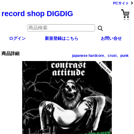
PCサイト
record shop DIGDIG
ログイン
新規登録はこちら
お問い合せ
商品詳細
japanese hardcore、crust、punk