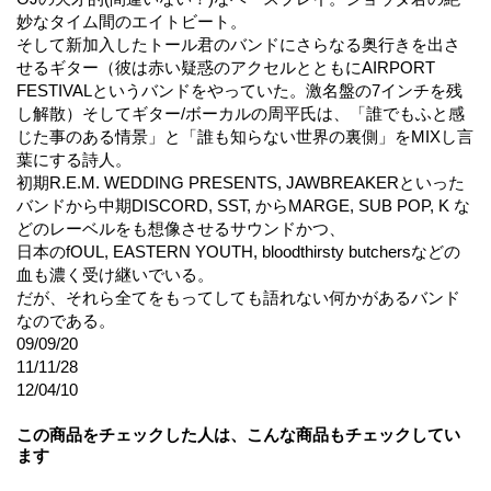
妙なタイム間のエイトビート。
そして新加入したトール君のバンドにさらなる奥行きを出さ
せるギター（彼は赤い疑惑のアクセルとともにAIRPORT
FESTIVALというバンドをやっていた。激名盤の7インチを残
し解散）そしてギター/ボーカルの周平氏は、「誰でもふと感
じた事のある情景」と「誰も知らない世界の裏側」をMIXし言
葉にする詩人。
初期R.E.M. WEDDING PRESENTS, JAWBREAKERといった
バンドから中期DISCORD, SST, からMARGE, SUB POP, K な
どのレーベルをも想像させるサウンドかつ、
日本のfOUL, EASTERN YOUTH, bloodthirsty butchersなどの
血も濃く受け継いでいる。
だが、それら全てをもってしても語れない何かがあるバンド
なのである。
09/09/20
11/11/28
12/04/10
この商品をチェックした人は、こんな商品もチェックしてい
ます